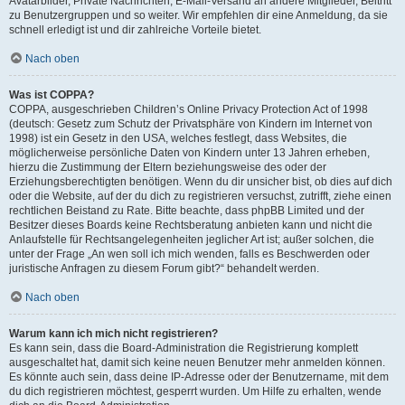
Avatarbilder, Private Nachrichten, E-Mail-Versand an andere Mitglieder, Beitritt
zu Benutzergruppen und so weiter. Wir empfehlen dir eine Anmeldung, da sie
schnell erledigt ist und dir zahlreiche Vorteile bietet.
Nach oben
Was ist COPPA?
COPPA, ausgeschrieben Children’s Online Privacy Protection Act of 1998
(deutsch: Gesetz zum Schutz der Privatsphäre von Kindern im Internet von
1998) ist ein Gesetz in den USA, welches festlegt, dass Websites, die
möglicherweise persönliche Daten von Kindern unter 13 Jahren erheben,
hierzu die Zustimmung der Eltern beziehungsweise des oder der
Erziehungsberechtigten benötigen. Wenn du dir unsicher bist, ob dies auf dich
oder die Website, auf der du dich zu registrieren versuchst, zutrifft, ziehe einen
rechtlichen Beistand zu Rate. Bitte beachte, dass phpBB Limited und der
Besitzer dieses Boards keine Rechtsberatung anbieten kann und nicht die
Anlaufstelle für Rechtsangelegenheiten jeglicher Art ist; außer solchen, die
unter der Frage „An wen soll ich mich wenden, falls es Beschwerden oder
juristische Anfragen zu diesem Forum gibt?“ behandelt werden.
Nach oben
Warum kann ich mich nicht registrieren?
Es kann sein, dass die Board-Administration die Registrierung komplett
ausgeschaltet hat, damit sich keine neuen Benutzer mehr anmelden können.
Es könnte auch sein, dass deine IP-Adresse oder der Benutzername, mit dem
du dich registrieren möchtest, gesperrt wurden. Um Hilfe zu erhalten, wende