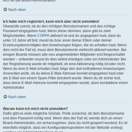
dich an die Board-Administration.
Nach oben
Ich habe mich registriert, kann mich aber nicht anmelden!
Überprüfe zuerst, ob du den richtigen Benutzernamen und das richtige
Passwort eingegeben hast. Wenn diese stimmen, dann gibt es zwei
Möglichkeiten. Wenn
COPPA
aktiviert ist und du angegeben hast, dass du
unter 13 Jahre alt bist, musst du bzw. einer deiner Eltern oder deiner
Erziehungsberechtigten den Anweisungen folgen, die du erhalten hast. Wenn
dies nicht der Fall ist, muss dein Benutzerkonto vielleicht aktiviert werden. Bei
einigen Boards müssen alle neu angemeldeten Mitglieder erst freigeschaltet
werden – entweder musst du dies selbst erledigen oder ein Administrator. Bei
der Registrierung wurde dir mitgeteilt, ob eine Aktivierung nötig ist oder nicht.
Wenn du eine E-Mail erhalten hast, folge den dort enthaltenen Anweisungen.
Ansonsten prüfe, ob du deine E-Mail-Adresse korrekt eingegeben hast oder
die E-Mail von einem Spam-Filter blockiert wurde. Wenn du dir sicher bist,
dass deine E-Mail-Adresse korrekt eingegeben wurde, dann kontaktiere einen
Administrator.
Nach oben
Warum kann ich mich nicht anmelden?
Dafür gibt es viele mögliche Gründe. Prüfe zunächst, ob dein Benutzername
und dein Passwort richtig sind. Wenn dies der Fall ist, wende dich an einen
Board-Administrator, um sicherzugehen, dass du nicht gesperrt wurdest. Es ist
ebenfalls möglich, dass ein Konfigurationsproblem mit der Website vorliegt,