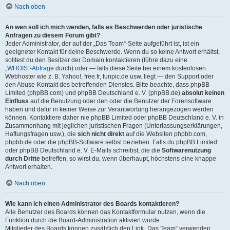
Nach oben
An wen soll ich mich wenden, falls es Beschwerden oder juristische
Anfragen zu diesem Forum gibt?
Jeder Administrator, der auf der „Das Team“-Seite aufgeführt ist, ist ein
geeigneter Kontakt für deine Beschwerde. Wenn du so keine Antwort erhältst,
solltest du den Besitzer der Domain kontaktieren (führe dazu eine
„WHOIS“-Abfrage
durch) oder — falls diese Seite bei einem kostenlosen
Webhoster wie z. B. Yahoo!, free.fr, funpic.de usw. liegt — den Support oder
den Abuse-Kontakt des betreffenden Dienstes. Bitte beachte, dass phpBB
Limited (phpBB.com) und phpBB Deutschland e. V. (phpBB.de)
absolut keinen
Einfluss
auf die Benutzung oder den oder die Benutzer der Forensoftware
haben und dafür in keiner Weise zur Verantwortung herangezogen werden
können. Kontaktiere daher nie phpBB Limited oder phpBB Deutschland e. V. in
Zusammenhang mit jeglichen juristischen Fragen (Unterlassungserklärungen,
Haftungsfragen usw.), die
sich nicht direkt
auf die Websiten phpbb.com,
phpbb.de oder die phpBB-Software selbst beziehen. Falls du phpBB Limited
oder phpBB Deutschland e. V. E-Mails schreibst, die die
Softwarenutzung
durch Dritte
betreffen, so wirst du, wenn überhaupt, höchstens eine knappe
Antwort erhalten.
Nach oben
Wie kann ich einen Administrator des Boards kontaktieren?
Alle Benutzer des Boards können das Kontaktformular nutzen, wenn die
Funktion durch die Board-Administration aktiviert wurde.
Mitglieder des Boards können zusätzlich den Link „Das Team“ verwenden.