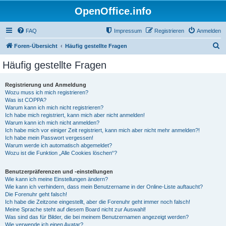
OpenOffice.info
FAQ
Impressum
Registrieren
Anmelden
S
Foren-Übersicht
Häufig gestellte Fragen
u
Häufig gestellte Fragen
c
h
Registrierung und Anmeldung
Wozu muss ich mich registrieren?
e
Was ist COPPA?
Warum kann ich mich nicht registrieren?
Ich habe mich registriert, kann mich aber nicht anmelden!
Warum kann ich mich nicht anmelden?
Ich habe mich vor einiger Zeit registriert, kann mich aber nicht mehr anmelden?!
Ich habe mein Passwort vergessen!
Warum werde ich automatisch abgemeldet?
Wozu ist die Funktion „Alle Cookies löschen“?
Benutzerpräferenzen und -einstellungen
Wie kann ich meine Einstellungen ändern?
Wie kann ich verhindern, dass mein Benutzername in der Online-Liste auftaucht?
Die Forenuhr geht falsch!
Ich habe die Zeitzone eingestellt, aber die Forenuhr geht immer noch falsch!
Meine Sprache steht auf diesem Board nicht zur Auswahl!
Was sind das für Bilder, die bei meinem Benutzernamen angezeigt werden?
Wie verwende ich einen Avatar?