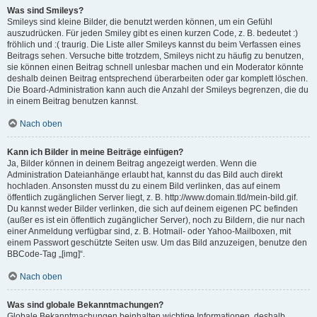
Was sind Smileys?
Smileys sind kleine Bilder, die benutzt werden können, um ein Gefühl
auszudrücken. Für jeden Smiley gibt es einen kurzen Code, z. B. bedeutet :)
fröhlich und :( traurig. Die Liste aller Smileys kannst du beim Verfassen eines
Beitrags sehen. Versuche bitte trotzdem, Smileys nicht zu häufig zu benutzen,
sie können einen Beitrag schnell unlesbar machen und ein Moderator könnte
deshalb deinen Beitrag entsprechend überarbeiten oder gar komplett löschen.
Die Board-Administration kann auch die Anzahl der Smileys begrenzen, die du
in einem Beitrag benutzen kannst.
Nach oben
Kann ich Bilder in meine Beiträge einfügen?
Ja, Bilder können in deinem Beitrag angezeigt werden. Wenn die
Administration Dateianhänge erlaubt hat, kannst du das Bild auch direkt
hochladen. Ansonsten musst du zu einem Bild verlinken, das auf einem
öffentlich zugänglichen Server liegt, z. B. http://www.domain.tld/mein-bild.gif.
Du kannst weder Bilder verlinken, die sich auf deinem eigenen PC befinden
(außer es ist ein öffentlich zugänglicher Server), noch zu Bildern, die nur nach
einer Anmeldung verfügbar sind, z. B. Hotmail- oder Yahoo-Mailboxen, mit
einem Passwort geschützte Seiten usw. Um das Bild anzuzeigen, benutze den
BBCode-Tag „[img]“.
Nach oben
Was sind globale Bekanntmachungen?
Globale Bekanntmachungen beinhalten wichtige Informationen, deshalb