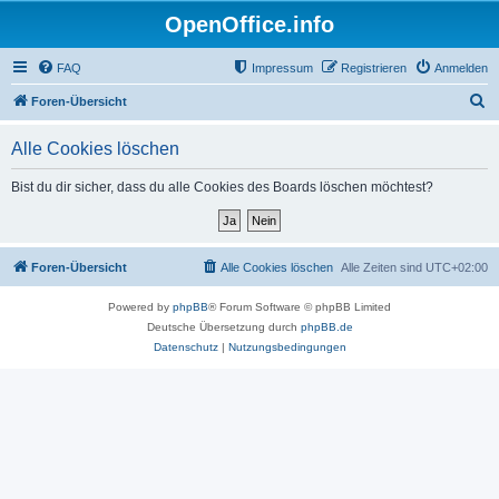
OpenOffice.info
FAQ
Impressum
Registrieren
Anmelden
S
Foren-Übersicht
u
Alle Cookies löschen
c
h
Bist du dir sicher, dass du alle Cookies des Boards löschen möchtest?
e
Foren-Übersicht
Alle Cookies löschen
Alle Zeiten sind
UTC+02:00
Powered by
phpBB
® Forum Software © phpBB Limited
Deutsche Übersetzung durch
phpBB.de
Datenschutz
|
Nutzungsbedingungen