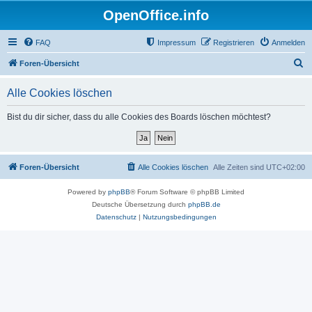
OpenOffice.info
FAQ
Impressum
Registrieren
Anmelden
S
Foren-Übersicht
u
Alle Cookies löschen
c
h
Bist du dir sicher, dass du alle Cookies des Boards löschen möchtest?
e
Foren-Übersicht
Alle Cookies löschen
Alle Zeiten sind
UTC+02:00
Powered by
phpBB
® Forum Software © phpBB Limited
Deutsche Übersetzung durch
phpBB.de
Datenschutz
|
Nutzungsbedingungen