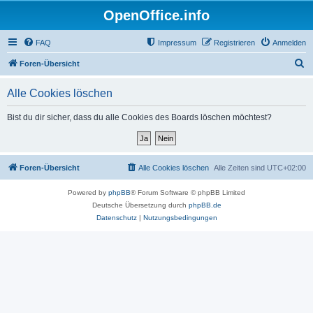
OpenOffice.info
FAQ
Impressum
Registrieren
Anmelden
S
Foren-Übersicht
u
Alle Cookies löschen
c
h
Bist du dir sicher, dass du alle Cookies des Boards löschen möchtest?
e
Foren-Übersicht
Alle Cookies löschen
Alle Zeiten sind
UTC+02:00
Powered by
phpBB
® Forum Software © phpBB Limited
Deutsche Übersetzung durch
phpBB.de
Datenschutz
|
Nutzungsbedingungen