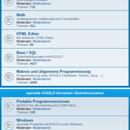
Zeichnungen erstellen
Moderator:
Moderatoren
Themen:
718
Math
Umfangreicher mathematischer Formeleditor
Moderator:
Moderatoren
Themen:
413
HTML Editor
Ein einfacher HTML-Editor
Moderator:
Moderatoren
Themen:
56
Base / SQL
Datenbanklösungen mit AOO/LO
Moderator:
Moderatoren
Themen:
4937
Makros und allgemeine Programmierung
Programmierung unter AOO/LO (StarBasic, Python, Java, ...)
Moderator:
Moderatoren
Themen:
6088
spezielle AOO/LO-Versionen / Betriebssysteme
Portable Programmversionen
AOO/LO für die Hosentasche (USB-Stick)
Moderator:
Moderatoren
Themen:
108
Windows
spezielle Probleme mit AOO/LO unter Windows
Moderator:
Moderatoren