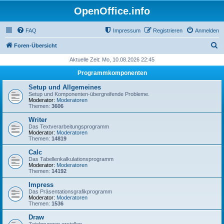
OpenOffice.info
FAQ
Impressum
Registrieren
Anmelden
S
Foren-Übersicht
u
Aktuelle Zeit: Mo, 10.08.2026 22:45
c
Programmkomponenten
h
Setup und Allgemeines
e
Setup und Komponenten-übergreifende Probleme.
Moderator:
Moderatoren
Themen:
3606
Writer
Das Textverarbeitungsprogramm
Moderator:
Moderatoren
Themen:
14819
Calc
Das Tabellenkalkulationsprogramm
Moderator:
Moderatoren
Themen:
14192
Impress
Das Präsentationsgrafikprogramm
Moderator:
Moderatoren
Themen:
1536
Draw