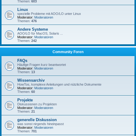
Themen:
603
Linux
spezielle Probleme mit AOO/LO unter Linux
Moderator:
Moderatoren
Themen:
476
Andere Systeme
AOO/LO für MacOS, Solaris ...
Moderator:
Moderatoren
Themen:
242
Community Foren
FAQs
Häufige Fragen kurz beantwortet
Moderator:
Moderatoren
Themen:
13
Wissensarchiv
HowTos, komplexe Anleitungen und nützliche Dokumente
Moderator:
Moderatoren
Themen:
60
Projekte
Diskussionen zu Projekten
Moderator:
Moderatoren
Themen:
21
generelle Diskussion
was sonst nirgends hineinpasst
Moderator:
Moderatoren
Themen:
701