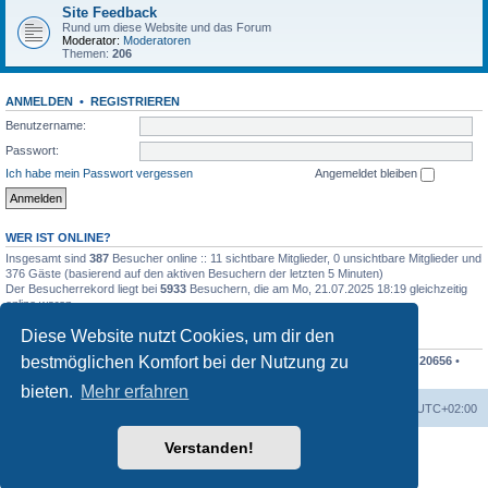
Site Feedback
Rund um diese Website und das Forum
Moderator:
Moderatoren
Themen:
206
ANMELDEN
•
REGISTRIEREN
Benutzername:
Passwort:
Ich habe mein Passwort vergessen
Angemeldet bleiben
WER IST ONLINE?
Insgesamt sind
387
Besucher online :: 11 sichtbare Mitglieder, 0 unsichtbare Mitglieder und
376 Gäste (basierend auf den aktiven Besuchern der letzten 5 Minuten)
Der Besucherrekord liegt bei
5933
Besuchern, die am Mo, 21.07.2025 18:19 gleichzeitig
online waren.
Diese Website nutzt Cookies, um dir den
STATISTIK
bestmöglichen Komfort bei der Nutzung zu
Beiträge insgesamt
207838
• Themen insgesamt
48676
• Mitglieder insgesamt
20656
•
Unser neuestes Mitglied:
Finko
bieten.
Mehr erfahren
Foren-Übersicht
Alle Cookies löschen
Alle Zeiten sind
UTC+02:00
Verstanden!
Powered by
phpBB
® Forum Software © phpBB Limited
Deutsche Übersetzung durch
phpBB.de
Datenschutz
|
Nutzungsbedingungen