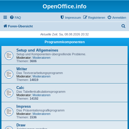
OpenOffice.info
FAQ
Impressum
Registrieren
Anmelden
S
Foren-Übersicht
u
Aktuelle Zeit: Sa, 08.08.2026 20:32
c
Programmkomponenten
h
Setup und Allgemeines
e
Setup und Komponenten-übergreifende Probleme.
Moderator:
Moderatoren
Themen:
3606
Writer
Das Textverarbeitungsprogramm
Moderator:
Moderatoren
Themen:
14819
Calc
Das Tabellenkalkulationsprogramm
Moderator:
Moderatoren
Themen:
14192
Impress
Das Präsentationsgrafikprogramm
Moderator:
Moderatoren
Themen:
1536
Draw