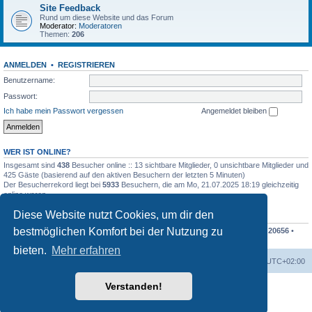
Site Feedback
Rund um diese Website und das Forum
Moderator:
Moderatoren
Themen:
206
ANMELDEN
•
REGISTRIEREN
Benutzername:
Passwort:
Ich habe mein Passwort vergessen
Angemeldet bleiben
WER IST ONLINE?
Insgesamt sind
438
Besucher online :: 13 sichtbare Mitglieder, 0 unsichtbare Mitglieder und
425 Gäste (basierend auf den aktiven Besuchern der letzten 5 Minuten)
Der Besucherrekord liegt bei
5933
Besuchern, die am Mo, 21.07.2025 18:19 gleichzeitig
online waren.
Diese Website nutzt Cookies, um dir den
STATISTIK
bestmöglichen Komfort bei der Nutzung zu
Beiträge insgesamt
207838
• Themen insgesamt
48676
• Mitglieder insgesamt
20656
•
Unser neuestes Mitglied:
Finko
bieten.
Mehr erfahren
Foren-Übersicht
Alle Cookies löschen
Alle Zeiten sind
UTC+02:00
Verstanden!
Powered by
phpBB
® Forum Software © phpBB Limited
Deutsche Übersetzung durch
phpBB.de
Datenschutz
|
Nutzungsbedingungen