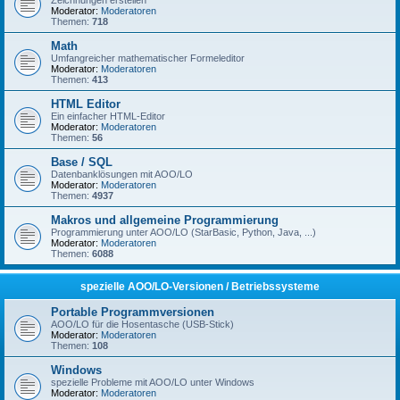
Zeichnungen erstellen
Moderator:
Moderatoren
Themen:
718
Math
Umfangreicher mathematischer Formeleditor
Moderator:
Moderatoren
Themen:
413
HTML Editor
Ein einfacher HTML-Editor
Moderator:
Moderatoren
Themen:
56
Base / SQL
Datenbanklösungen mit AOO/LO
Moderator:
Moderatoren
Themen:
4937
Makros und allgemeine Programmierung
Programmierung unter AOO/LO (StarBasic, Python, Java, ...)
Moderator:
Moderatoren
Themen:
6088
spezielle AOO/LO-Versionen / Betriebssysteme
Portable Programmversionen
AOO/LO für die Hosentasche (USB-Stick)
Moderator:
Moderatoren
Themen:
108
Windows
spezielle Probleme mit AOO/LO unter Windows
Moderator:
Moderatoren