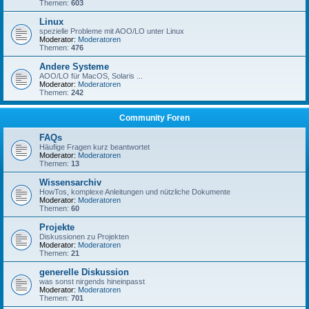
Themen:
603
Linux
spezielle Probleme mit AOO/LO unter Linux
Moderator:
Moderatoren
Themen:
476
Andere Systeme
AOO/LO für MacOS, Solaris ...
Moderator:
Moderatoren
Themen:
242
Community Foren
FAQs
Häufige Fragen kurz beantwortet
Moderator:
Moderatoren
Themen:
13
Wissensarchiv
HowTos, komplexe Anleitungen und nützliche Dokumente
Moderator:
Moderatoren
Themen:
60
Projekte
Diskussionen zu Projekten
Moderator:
Moderatoren
Themen:
21
generelle Diskussion
was sonst nirgends hineinpasst
Moderator:
Moderatoren
Themen:
701