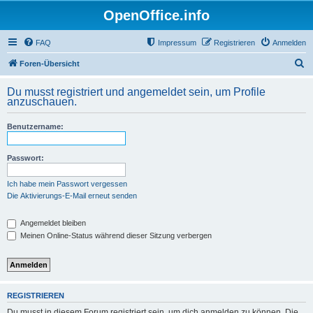
OpenOffice.info
FAQ
Impressum
Registrieren
Anmelden
S
Foren-Übersicht
u
Du musst registriert und angemeldet sein, um Profile
c
anzuschauen.
h
Benutzername:
e
Passwort:
Ich habe mein Passwort vergessen
Die Aktivierungs-E-Mail erneut senden
Angemeldet bleiben
Meinen Online-Status während dieser Sitzung verbergen
REGISTRIEREN
Du musst in diesem Forum registriert sein, um dich anmelden zu können. Die