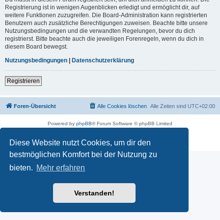
Registrierung ist in wenigen Augenblicken erledigt und ermöglicht dir, auf
weitere Funktionen zuzugreifen. Die Board-Administration kann registrierten
Benutzern auch zusätzliche Berechtigungen zuweisen. Beachte bitte unsere
Nutzungsbedingungen und die verwandten Regelungen, bevor du dich
registrierst. Bitte beachte auch die jeweiligen Forenregeln, wenn du dich in
diesem Board bewegst.
Nutzungsbedingungen
|
Datenschutzerklärung
Registrieren
Foren-Übersicht
Alle Cookies löschen
Alle Zeiten sind
UTC+02:00
Powered by
phpBB
® Forum Software © phpBB Limited
Deutsche Übersetzung durch
phpBB.de
Datenschutz
|
Nutzungsbedingungen
Diese Website nutzt Cookies, um dir den
bestmöglichen Komfort bei der Nutzung zu
bieten.
Mehr erfahren
Verstanden!