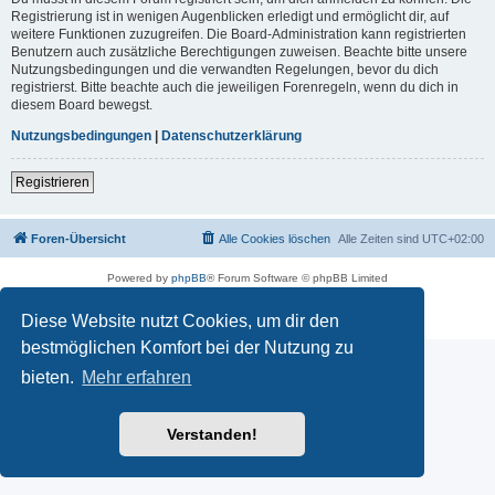
Registrierung ist in wenigen Augenblicken erledigt und ermöglicht dir, auf
weitere Funktionen zuzugreifen. Die Board-Administration kann registrierten
Benutzern auch zusätzliche Berechtigungen zuweisen. Beachte bitte unsere
Nutzungsbedingungen und die verwandten Regelungen, bevor du dich
registrierst. Bitte beachte auch die jeweiligen Forenregeln, wenn du dich in
diesem Board bewegst.
Nutzungsbedingungen
|
Datenschutzerklärung
Registrieren
Foren-Übersicht
Alle Cookies löschen
Alle Zeiten sind
UTC+02:00
Powered by
phpBB
® Forum Software © phpBB Limited
Deutsche Übersetzung durch
phpBB.de
Datenschutz
|
Nutzungsbedingungen
Diese Website nutzt Cookies, um dir den
bestmöglichen Komfort bei der Nutzung zu
bieten.
Mehr erfahren
Verstanden!