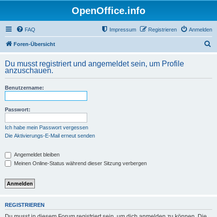
OpenOffice.info
FAQ
Impressum
Registrieren
Anmelden
S
Foren-Übersicht
u
Du musst registriert und angemeldet sein, um Profile
c
anzuschauen.
h
Benutzername:
e
Passwort:
Ich habe mein Passwort vergessen
Die Aktivierungs-E-Mail erneut senden
Angemeldet bleiben
Meinen Online-Status während dieser Sitzung verbergen
REGISTRIEREN
Du musst in diesem Forum registriert sein, um dich anmelden zu können. Die