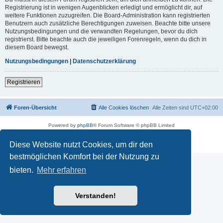
Registrierung ist in wenigen Augenblicken erledigt und ermöglicht dir, auf
weitere Funktionen zuzugreifen. Die Board-Administration kann registrierten
Benutzern auch zusätzliche Berechtigungen zuweisen. Beachte bitte unsere
Nutzungsbedingungen und die verwandten Regelungen, bevor du dich
registrierst. Bitte beachte auch die jeweiligen Forenregeln, wenn du dich in
diesem Board bewegst.
Nutzungsbedingungen
|
Datenschutzerklärung
Registrieren
Foren-Übersicht
Alle Cookies löschen
Alle Zeiten sind
UTC+02:00
Powered by
phpBB
® Forum Software © phpBB Limited
Deutsche Übersetzung durch
phpBB.de
Datenschutz
|
Nutzungsbedingungen
Diese Website nutzt Cookies, um dir den
bestmöglichen Komfort bei der Nutzung zu
bieten.
Mehr erfahren
Verstanden!