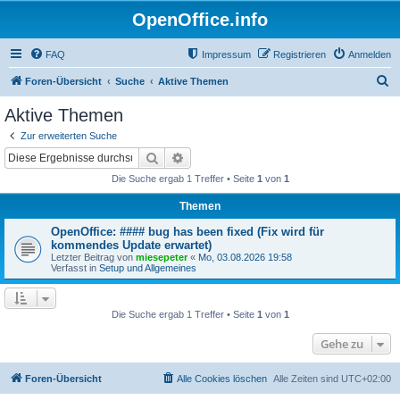
OpenOffice.info
FAQ
Impressum
Registrieren
Anmelden
S
Foren-Übersicht
Suche
Aktive Themen
u
Aktive Themen
c
Zur erweiterten Suche
h
Suche
Erweiterte Suche
e
Die Suche ergab 1 Treffer • Seite
1
von
1
Themen
OpenOffice: #### bug has been fixed (Fix wird für
kommendes Update erwartet)
Letzter Beitrag von
miesepeter
«
Mo, 03.08.2026 19:58
Verfasst in
Setup und Allgemeines
Die Suche ergab 1 Treffer • Seite
1
von
1
Gehe zu
Foren-Übersicht
Alle Cookies löschen
Alle Zeiten sind
UTC+02:00