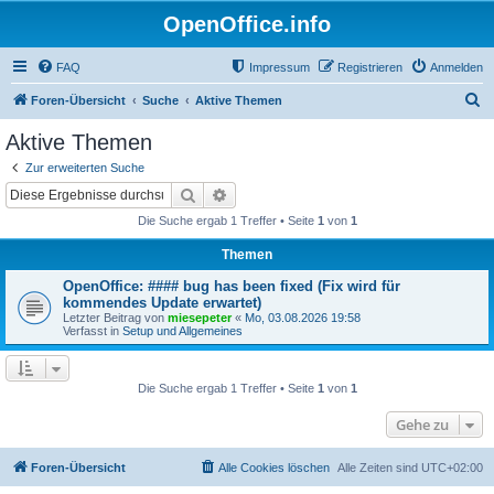
OpenOffice.info
FAQ
Impressum
Registrieren
Anmelden
S
Foren-Übersicht
Suche
Aktive Themen
u
Aktive Themen
c
Zur erweiterten Suche
h
Suche
Erweiterte Suche
e
Die Suche ergab 1 Treffer • Seite
1
von
1
Themen
OpenOffice: #### bug has been fixed (Fix wird für
kommendes Update erwartet)
Letzter Beitrag von
miesepeter
«
Mo, 03.08.2026 19:58
Verfasst in
Setup und Allgemeines
Die Suche ergab 1 Treffer • Seite
1
von
1
Gehe zu
Foren-Übersicht
Alle Cookies löschen
Alle Zeiten sind
UTC+02:00