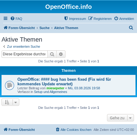
OpenOffice.info
FAQ
Impressum
Registrieren
Anmelden
S
Foren-Übersicht
Suche
Aktive Themen
u
Aktive Themen
c
Zur erweiterten Suche
h
Suche
Erweiterte Suche
e
Die Suche ergab 1 Treffer • Seite
1
von
1
Themen
OpenOffice: #### bug has been fixed (Fix wird für
kommendes Update erwartet)
Letzter Beitrag von
miesepeter
«
Mo, 03.08.2026 19:58
Verfasst in
Setup und Allgemeines
Die Suche ergab 1 Treffer • Seite
1
von
1
Gehe zu
Foren-Übersicht
Alle Cookies löschen
Alle Zeiten sind
UTC+02:00