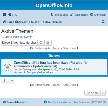
OpenOffice.info
FAQ
Impressum
Registrieren
Anmelden
S
Foren-Übersicht
Suche
Aktive Themen
u
Aktive Themen
c
Zur erweiterten Suche
h
Suche
Erweiterte Suche
e
Die Suche ergab 1 Treffer • Seite
1
von
1
Themen
OpenOffice: #### bug has been fixed (Fix wird für
kommendes Update erwartet)
Letzter Beitrag von
miesepeter
«
Mo, 03.08.2026 19:58
Verfasst in
Setup und Allgemeines
Die Suche ergab 1 Treffer • Seite
1
von
1
Gehe zu
Foren-Übersicht
Alle Cookies löschen
Alle Zeiten sind
UTC+02:00