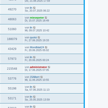
Do, 21.08.2025 17:59
von
lin
49270
So, 20.07.2025 06:22
von
miesepeter
48063
Di, 15.07.2025 18:49
von
lin
51060
Mi, 09.07.2025 10:42
von
quotsi
188079
Fr, 27.06.2025 19:33
von
Mondblatt24
43429
Fr, 20.06.2025 05:02
von
lin
57973
Fr, 20.06.2025 00:24
von
administrator
215548
Di, 17.06.2025 07:05
von
15Albert
53776
Mi, 11.06.2025 10:55
von
lin
55198
Sa, 07.06.2025 11:13
von
lin
53171
So, 25.05.2025 13:59
von
lin