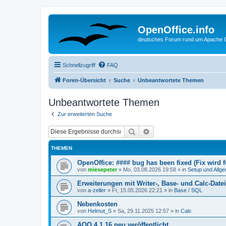
OpenOffice.info
deutsches Forum rund um Apache O
Schnellzugriff
FAQ
Foren-Übersicht
Suche
Unbeantwortete Themen
Unbeantwortete Themen
Zur erweiterten Suche
Suche
Erweiterte Suche
THEMEN
OpenOffice: #### bug has been fixed (Fix wird
von
miesepeter
»
Mo, 03.08.2026 19:58
» in
Setup und Allg
Erweiterungen mit Writer-, Base- und Calc-Datei
von
a-zeller
»
Fr, 15.05.2026 22:21
» in
Base / SQL
Nebenkosten
von
Helmut_S
»
Sa, 29.11.2025 12:57
» in
Calc
AOO 4.1.16 neu veröffentlicht