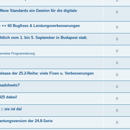
0
ene Standards ein Gewinn für die digitale
0
se: ++ 60 Bugfixes & Leistungsverbesserungen
0
htlich vom 1. bis 5. September in Budapest statt.
0
0
lgemeine Programmierung
0
elease der 25.2-Reihe: viele Fixes u. Verbesserungen
0
readsheets?
0
25 dabei!
0
: sie ist da!
0
Wartungsversion der 24.8-Serie
0