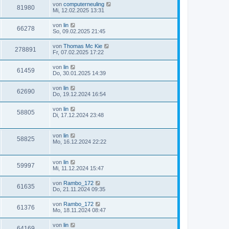
von
computerneuling
81980
Mi, 12.02.2025 13:31
von
lin
66278
So, 09.02.2025 21:45
von
Thomas Mc Kie
278891
Fr, 07.02.2025 17:22
von
lin
61459
Do, 30.01.2025 14:39
von
lin
62690
Do, 19.12.2024 16:54
von
lin
58805
Di, 17.12.2024 23:48
von
lin
58825
Mo, 16.12.2024 22:22
von
lin
59997
Mi, 11.12.2024 15:47
von
Rambo_172
61635
Do, 21.11.2024 09:35
von
Rambo_172
61376
Mo, 18.11.2024 08:47
von
lin
64169