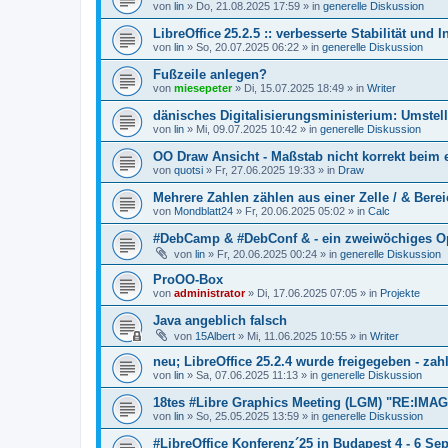
von
lin
»
Do, 21.08.2025 17:59
» in
generelle Diskussion
LibreOffice 25.2.5 :: verbesserte Stabilität und I
von
lin
»
So, 20.07.2025 06:22
» in
generelle Diskussion
Fußzeile anlegen?
von
miesepeter
»
Di, 15.07.2025 18:49
» in
Writer
dänisches Digitalisierungsministerium: Umstell
von
lin
»
Mi, 09.07.2025 10:42
» in
generelle Diskussion
OO Draw Ansicht - Maßstab nicht korrekt beim 
von
quotsi
»
Fr, 27.06.2025 19:33
» in
Draw
Mehrere Zahlen zählen aus einer Zelle / & Bere
von
Mondblatt24
»
Fr, 20.06.2025 05:02
» in
Calc
#DebCamp & #DebConf & - ein zweiwöchiges Open
von
lin
»
Fr, 20.06.2025 00:24
» in
generelle Diskussion
ProOO-Box
von
administrator
»
Di, 17.06.2025 07:05
» in
Projekte
Java angeblich falsch
von
15Albert
»
Mi, 11.06.2025 10:55
» in
Writer
neu; LibreOffice 25.2.4 wurde freigegeben - z
von
lin
»
Sa, 07.06.2025 11:13
» in
generelle Diskussion
18tes #Libre Graphics Meeting (LGM) "RE:IMAG
von
lin
»
So, 25.05.2025 13:59
» in
generelle Diskussion
#LibreOffice Konferenz´25 in Budapest 4 - 6 Sept