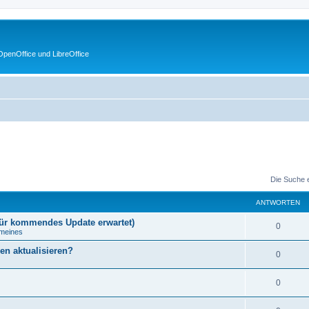
penOffice und LibreOffice
Die Suche 
ANTWORTEN
 für kommendes Update erwartet)
0
emeines
en aktualisieren?
0
0