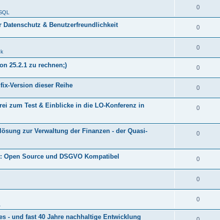
0
 SQL
hr Datenschutz & Benutzerfreundlichkeit
0
0
ck
on 25.2.1 zu rechnen;)
0
gfix-Version dieser Reihe
0
frei zum Test & Einblicke in die LO-Konferenz in
0
ösung zur Verwaltung der Finanzen - der Quasi-
0
ive: Open Source und DSGVO Kompatibel
0
0
0
L
res - und fast 40 Jahre nachhaltige Entwicklung
0