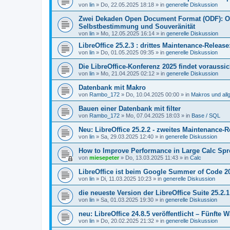
von
lin
»
Do, 22.05.2025 18:18
» in
generelle Diskussion
Zwei Dekaden Open Document Format (ODF): Off
Selbstbestimmung und Souveränität
von
lin
»
Mo, 12.05.2025 16:14
» in
generelle Diskussion
LibreOffice 25.2.3 : drittes Maintenance-Relea
von
lin
»
Do, 01.05.2025 09:35
» in
generelle Diskussion
Die LibreOffice-Konferenz 2025 findet voraussic
von
lin
»
Mo, 21.04.2025 02:12
» in
generelle Diskussion
Datenbank mit Makro
von
Rambo_172
»
Do, 10.04.2025 00:00
» in
Makros und al
Bauen einer Datenbank mit filter
von
Rambo_172
»
Mo, 07.04.2025 18:03
» in
Base / SQL
Neu: LibreOffice 25.2.2 - zweites Maintenance-R
von
lin
»
Sa, 29.03.2025 12:40
» in
generelle Diskussion
How to Improve Performance in Large Calc Sp
von
miesepeter
»
Do, 13.03.2025 11:43
» in
Calc
LibreOffice ist beim Google Summer of Code 20
von
lin
»
Di, 11.03.2025 10:23
» in
generelle Diskussion
die neueste Version der LibreOffice Suite 25.2.1 :
von
lin
»
Sa, 01.03.2025 19:30
» in
generelle Diskussion
neu: LibreOffice 24.8.5 veröffentlicht – Fünfte 
von
lin
»
Do, 20.02.2025 21:32
» in
generelle Diskussion