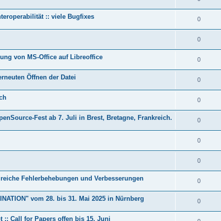
nteroperabilität :: viele Bugfixes
0
0
ung von MS-Office auf Libreoffice
0
erneuten Öffnen der Datei
0
ich
0
Source-Fest ab 7. Juli in Brest, Bretagne, Frankreich.
0
0
0
ahlreiche Fehlerbehebungen und Verbesserungen
0
INATION" vom 28. bis 31. Mai 2025 in Nürnberg
0
 :: Call for Papers offen bis 15. Juni