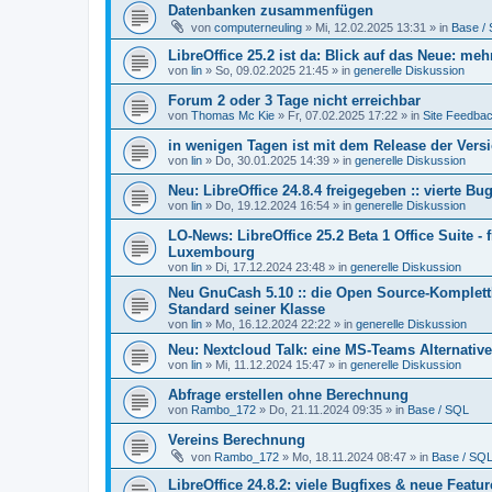
Datenbanken zusammenfügen
von
computerneuling
»
Mi, 12.02.2025 13:31
» in
Base /
LibreOffice 25.2 ist da: Blick auf das Neue: me
von
lin
»
So, 09.02.2025 21:45
» in
generelle Diskussion
Forum 2 oder 3 Tage nicht erreichbar
von
Thomas Mc Kie
»
Fr, 07.02.2025 17:22
» in
Site Feedba
in wenigen Tagen ist mit dem Release der Versi
von
lin
»
Do, 30.01.2025 14:39
» in
generelle Diskussion
Neu: LibreOffice 24.8.4 freigegeben :: vierte Bu
von
lin
»
Do, 19.12.2024 16:54
» in
generelle Diskussion
LO-News: LibreOffice 25.2 Beta 1 Office Suite - 
Luxembourg
von
lin
»
Di, 17.12.2024 23:48
» in
generelle Diskussion
Neu GnuCash 5.10 :: die Open Source-Komplettl
Standard seiner Klasse
von
lin
»
Mo, 16.12.2024 22:22
» in
generelle Diskussion
Neu: Nextcloud Talk: eine MS-Teams Alternat
von
lin
»
Mi, 11.12.2024 15:47
» in
generelle Diskussion
Abfrage erstellen ohne Berechnung
von
Rambo_172
»
Do, 21.11.2024 09:35
» in
Base / SQL
Vereins Berechnung
von
Rambo_172
»
Mo, 18.11.2024 08:47
» in
Base / SQ
LibreOffice 24.8.2: viele Bugfixes & neue Featu