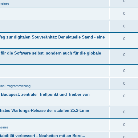
0
meines
0
L
0
g zur digitalen Souveränität: Der aktuelle Stand - eine
0
 für die Software selbst, sondern auch für die globale
0
0
)
0
eine Programmierung
Budapest: zentraler Treffpunkt und Treiber von
0
echstes Wartungs-Release der stabilen 25.2-Linie
0
0
meines
abilität verbessert - Neuheiten mit an Bord...
0