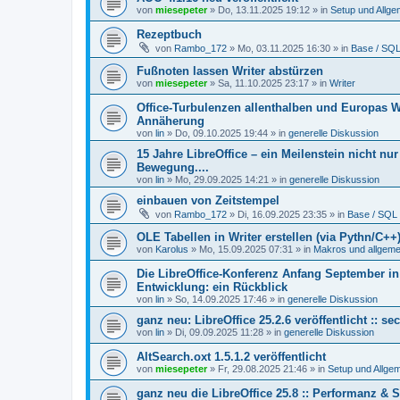
von
miesepeter
»
Do, 13.11.2025 19:12
» in
Setup und Allge
Rezeptbuch
von
Rambo_172
»
Mo, 03.11.2025 16:30
» in
Base / SQ
Fußnoten lassen Writer abstürzen
von
miesepeter
»
Sa, 11.10.2025 23:17
» in
Writer
Office-Turbulenzen allenthalben und Europas We
Annäherung
von
lin
»
Do, 09.10.2025 19:44
» in
generelle Diskussion
15 Jahre LibreOffice – ein Meilenstein nicht nur
Bewegung....
von
lin
»
Mo, 29.09.2025 14:21
» in
generelle Diskussion
einbauen von Zeitstempel
von
Rambo_172
»
Di, 16.09.2025 23:35
» in
Base / SQL
OLE Tabellen in Writer erstellen (via Pythn/C++
von
Karolus
»
Mo, 15.09.2025 07:31
» in
Makros und allgem
Die LibreOffice-Konferenz Anfang September in 
Entwicklung: ein Rückblick
von
lin
»
So, 14.09.2025 17:46
» in
generelle Diskussion
ganz neu: LibreOffice 25.2.6 veröffentlicht :: s
von
lin
»
Di, 09.09.2025 11:28
» in
generelle Diskussion
AltSearch.oxt 1.5.1.2 veröffentlicht
von
miesepeter
»
Fr, 29.08.2025 21:46
» in
Setup und Allge
ganz neu die LibreOffice 25.8 :: Performanz & St