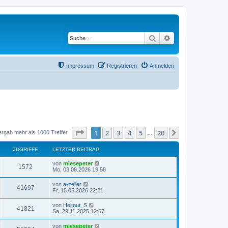
Suche
Erweiterte Suche
Impressum
Registrieren
Anmelden
Seite
1
von
20
1
2
3
4
5
20
Nächste
ergab mehr als 1000 Treffer
…
ZUGRIFFE
LETZTER BEITRAG
von
miesepeter
1572
Mo, 03.08.2026 19:58
von
a-zeller
41697
Fr, 15.05.2026 22:21
von
Helmut_S
41821
Sa, 29.11.2025 12:57
von
miesepeter