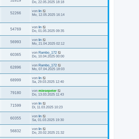
52819
Do, 22.05.2025 18:18
von
lin
52266
Mo, 12.05.2025 16:14
von
lin
54769
Do, 01.05.2025 09:35
von
lin
56993
Mo, 21.04.2025 02:12
von
Rambo_172
60365
Do, 10.04.2025 00:00
von
Rambo_172
62896
Mo, 07.04.2025 18:03
von
lin
68999
Sa, 29.03.2025 12:40
von
miesepeter
79180
Do, 13.03.2025 11:43
von
lin
71599
Di, 11.03.2025 10:23
von
lin
60355
Sa, 01.03.2025 19:30
von
lin
56832
Do, 20.02.2025 21:32