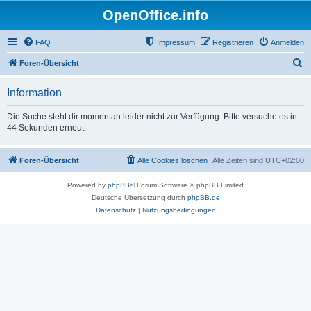
OpenOffice.info
FAQ
Impressum
Registrieren
Anmelden
S
Foren-Übersicht
u
Information
c
h
Die Suche steht dir momentan leider nicht zur Verfügung. Bitte versuche es in
44 Sekunden erneut.
e
Foren-Übersicht
Alle Cookies löschen
Alle Zeiten sind
UTC+02:00
Powered by
phpBB
® Forum Software © phpBB Limited
Deutsche Übersetzung durch
phpBB.de
Datenschutz
|
Nutzungsbedingungen