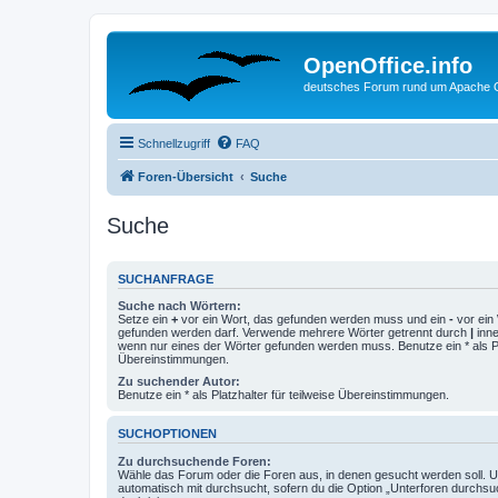
OpenOffice.info
deutsches Forum rund um Apache O
Schnellzugriff
FAQ
Foren-Übersicht
Suche
Suche
SUCHANFRAGE
Suche nach Wörtern:
Setze ein
+
vor ein Wort, das gefunden werden muss und ein
-
vor ein 
gefunden werden darf. Verwende mehrere Wörter getrennt durch
|
inne
wenn nur eines der Wörter gefunden werden muss. Benutze ein * als Pla
Übereinstimmungen.
Zu suchender Autor:
Benutze ein * als Platzhalter für teilweise Übereinstimmungen.
SUCHOPTIONEN
Zu durchsuchende Foren:
Wähle das Forum oder die Foren aus, in denen gesucht werden soll. 
automatisch mit durchsucht, sofern du die Option „Unterforen durchsu