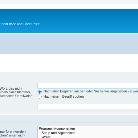
penOffice und LibreOffice
Wort, das nicht
Nach allen Begriffen suchen oder Suche wie angegeben verwe
rhalb einer Klammer,
tzhalter für teilweise
Nach einem Begriff suchen
Unterforen werden
chen“ unten nicht