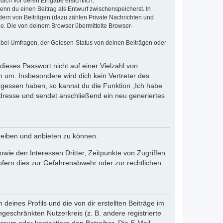
dich vor deren Eingabe ersichtlich.
wenn du einen Beitrag als Entwurf zwischenspeicherst. In
dern von Beiträgen (dazu zählen Private Nachrichten und
e. Die von deinem Browser übermittelte Browser-
 bei Umfragen, der Gelesen-Status von deinen Beiträgen oder
dieses Passwort nicht auf einer Vielzahl von
 um. Insbesondere wird dich kein Vertreter des
ergessen haben, so kannst du die Funktion „Ich habe
resse und sendet anschließend ein neu generiertes
reiben und anbieten zu können.
ie den Interessen Dritter, Zeitpunkte von Zugriffen
fern dies zur Gefahrenabwehr oder zur rechtlichen
eines Profils und die von dir erstellten Beiträge im
ngeschränkten Nutzerkreis (z. B. andere registrierte