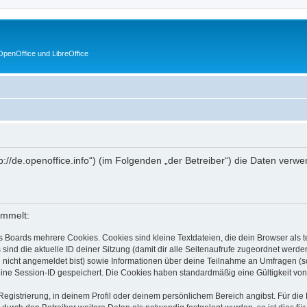
penOffice und LibreOffice
http://de.openoffice.info“) (im Folgenden „der Betreiber“) die Daten v
ammelt:
s Boards mehrere Cookies. Cookies sind kleine Textdateien, die dein Browser als
 sind die aktuelle ID deiner Sitzung (damit dir alle Seitenaufrufe zugeordnet werd
u nicht angemeldet bist) sowie Informationen über deine Teilnahme an Umfragen (s
eine Session-ID gespeichert. Die Cookies haben standardmäßig eine Gültigkeit von 
Registrierung, in deinem Profil oder deinem persönlichem Bereich angibst. Für di