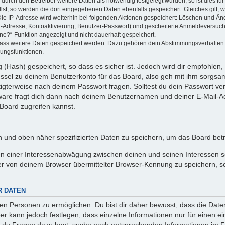
rch den Betreiber weitere Daten als notwendig festgelegt wurden, so ist dies für 
llst, so werden die dort eingegebenen Daten ebenfalls gespeichert. Gleiches gilt, 
Die IP-Adresse wird weiterhin bei folgenden Aktionen gespeichert: Löschen und Än
l-Adresse, Kontoaktivierung, Benutzer-Passwort) und gescheiterte Anmeldeversuch
ine?“-Funktion angezeigt und nicht dauerhaft gespeichert.
 dass weitere Daten gespeichert werden. Dazu gehören dein Abstimmungsverhalten
gungsfunktionen.
(Hash) gespeichert, so dass es sicher ist. Jedoch wird dir empfohlen, 
ssel zu deinem Benutzerkonto für das Board, also geh mit ihm sorgsam
htigterweise nach deinem Passwort fragen. Solltest du dein Passwort v
are fragt dich dann nach deinem Benutzernamen und deiner E-Mail-Ad
Board zugreifen kannst.
en und oben näher spezifizierten Daten zu speichern, um das Board bet
en einer Interessenabwägung zwischen deinen und seinen Interessen sow
r von deinem Browser übermittelter Browser-Kennung zu speichern, so
R DATEN
n Personen zu ermöglichen. Du bist dir daher bewusst, dass die Daten d
ber kann jedoch festlegen, dass einzelne Informationen nur für einen ei