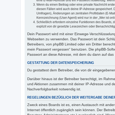
eine E-Mail-Adresse und ein Passwort notwendig. Wenn du
Wenn du einen Beitrag oder eine private Nachricht erste
diesen Fällen wird auch deine IP-Adresse gespeichert. 
Umfragen), Änderungen an zentralen Profildaten (E-Mai
Kennzeichnung (User Agent) wird nur in der „Wer ist onl
Schließlich erfordern einzelne Funktionen des Boards,
explizit von dir gesetzte Lesezeichen oder Benachrichti
Dein Passwort wird mit einer Einwege-Verschlüsselung 
Webseiten zu verwenden. Das Passwort ist dein Schlü
Betreibers, von phpBB Limited oder ein Dritter berec
mein Passwort vergessen“ benutzen. Die phpBB-Softw
Passwort an diese Adresse, mit dem du dann auf das 
GESTATTUNG DER DATENSPEICHERUNG
Du gestattest dem Betreiber, die von dir eingegeben
Darüber hinaus ist der Betreiber berechtigt, im Rahm
und Aktionen zusammen mit deiner IP-Adresse und de
Nachverfolgbarkeit notwendig ist.
REGELUNGEN BEZÜGLICH DER WEITERGABE DEINE
Zweck eines Boards ist es, einen Austausch mit andere
Internet öffentlich zugänglich sein können. Der Betrei