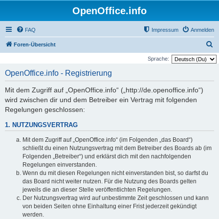
OpenOffice.info
FAQ
Impressum
Anmelden
S
Foren-Übersicht
u
Sprache:
c
OpenOffice.info - Registrierung
h
Mit dem Zugriff auf „OpenOffice.info“ („http://de.openoffice.info“)
e
wird zwischen dir und dem Betreiber ein Vertrag mit folgenden
Regelungen geschlossen:
1. NUTZUNGSVERTRAG
Mit dem Zugriff auf „OpenOffice.info“ (im Folgenden „das Board“)
schließt du einen Nutzungsvertrag mit dem Betreiber des Boards ab (im
Folgenden „Betreiber“) und erklärst dich mit den nachfolgenden
Regelungen einverstanden.
Wenn du mit diesen Regelungen nicht einverstanden bist, so darfst du
das Board nicht weiter nutzen. Für die Nutzung des Boards gelten
jeweils die an dieser Stelle veröffentlichten Regelungen.
Der Nutzungsvertrag wird auf unbestimmte Zeit geschlossen und kann
von beiden Seiten ohne Einhaltung einer Frist jederzeit gekündigt
werden.