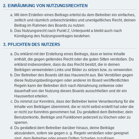
2. EINRÄUMUNG VON NUTZUNGSRECHTEN
Mit dem Erstellen eines Beitrags erteilst du dem Betreiber ein einfaches,
zeitlich und räumlich unbeschränktes und unentgeltliches Recht, deinen
Beitrag im Rahmen des Boards zu nutzen.
Das Nutzungsrecht nach Punkt 2, Unterpunkt a bleibt auch nach
Kündigung des Nutzungsvertrages bestehen.
3. PFLICHTEN DES NUTZERS
Du erklärst mit der Erstellung eines Beitrags, dass er keine Inhalte
enthält, die gegen geltendes Recht oder die guten Sitten verstoßen. Du
erklärst insbesondere, dass du das Recht besitzt, die in deinen
Beiträgen verwendeten Links und Bilder zu setzen bzw. zu verwenden.
Der Betreiber des Boards übt das Hausrecht aus. Bei Verstößen gegen
diese Nutzungsbedingungen oder anderer im Board veröffentlichten
Regeln kann der Betreiber dich nach Abmahnung zeitweise oder
dauerhaft von der Nutzung dieses Boards ausschließen und dir ein
Hausverbot erteilen.
Du nimmst zur Kenntnis, dass der Betreiber keine Verantwortung für die
Inhalte von Beiträgen übernimmt, die er nicht selbst erstellt hat oder die
er nicht zur Kenntnis genommen hat. Du gestattest dem Betreiber, dein
Benutzerkonto, Beiträge und Funktionen jederzeit zu löschen oder zu
sperren.
Du gestattest dem Betreiber darüber hinaus, deine Beiträge
abzuändern, sofern sie gegen o. g. Regeln verstoßen oder geeignet
sind, dem Betreiber oder einem Dritten Schaden zuzufügen.