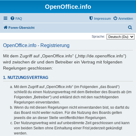
OpenOffice.info
FAQ
Impressum
Anmelden
S
Foren-Übersicht
u
Sprache:
c
OpenOffice.info - Registrierung
h
Mit dem Zugriff auf „OpenOffice.info“ („http://de.openoffice.info“)
e
wird zwischen dir und dem Betreiber ein Vertrag mit folgenden
Regelungen geschlossen:
1. NUTZUNGSVERTRAG
Mit dem Zugriff auf „OpenOffice.info“ (im Folgenden „das Board“)
schließt du einen Nutzungsvertrag mit dem Betreiber des Boards ab (im
Folgenden „Betreiber“) und erklärst dich mit den nachfolgenden
Regelungen einverstanden.
Wenn du mit diesen Regelungen nicht einverstanden bist, so darfst du
das Board nicht weiter nutzen. Für die Nutzung des Boards gelten
jeweils die an dieser Stelle veröffentlichten Regelungen.
Der Nutzungsvertrag wird auf unbestimmte Zeit geschlossen und kann
von beiden Seiten ohne Einhaltung einer Frist jederzeit gekündigt
werden.