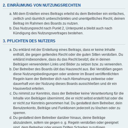
2. EINRÄUMUNG VON NUTZUNGSRECHTEN
Mit dem Erstellen eines Beitrags erteilst du dem Betreiber ein einfaches,
zeitlich und räumlich unbeschränktes und unentgeltliches Recht, deinen
Beitrag im Rahmen des Boards zu nutzen.
Das Nutzungsrecht nach Punkt 2, Unterpunkt a bleibt auch nach
Kündigung des Nutzungsvertrages bestehen.
3. PFLICHTEN DES NUTZERS
Du erklärst mit der Erstellung eines Beitrags, dass er keine Inhalte
enthält, die gegen geltendes Recht oder die guten Sitten verstoßen. Du
erklärst insbesondere, dass du das Recht besitzt, die in deinen
Beiträgen verwendeten Links und Bilder zu setzen bzw. zu verwenden.
Der Betreiber des Boards übt das Hausrecht aus. Bei Verstößen gegen
diese Nutzungsbedingungen oder anderer im Board veröffentlichten
Regeln kann der Betreiber dich nach Abmahnung zeitweise oder
dauerhaft von der Nutzung dieses Boards ausschließen und dir ein
Hausverbot erteilen.
Du nimmst zur Kenntnis, dass der Betreiber keine Verantwortung für die
Inhalte von Beiträgen übernimmt, die er nicht selbst erstellt hat oder die
er nicht zur Kenntnis genommen hat. Du gestattest dem Betreiber, dein
Benutzerkonto, Beiträge und Funktionen jederzeit zu löschen oder zu
sperren.
Du gestattest dem Betreiber darüber hinaus, deine Beiträge
abzuändern, sofern sie gegen o. g. Regeln verstoßen oder geeignet
sind, dem Betreiber oder einem Dritten Schaden zuzufügen.