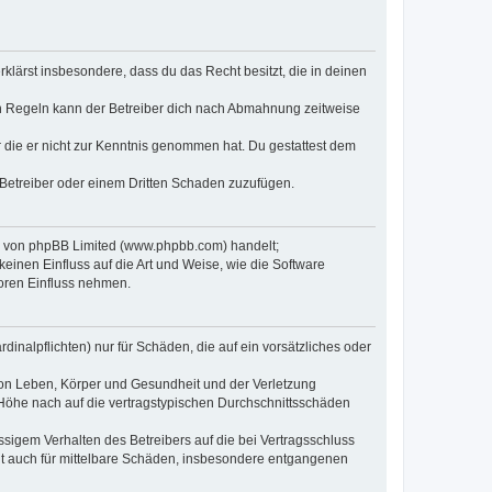
erklärst insbesondere, dass du das Recht besitzt, die in deinen
n Regeln kann der Betreiber dich nach Abmahnung zeitweise
er die er nicht zur Kenntnis genommen hat. Du gestattest dem
 Betreiber oder einem Dritten Schaden zuzufügen.
re von phpBB Limited (www.phpbb.com) handelt;
inen Einfluss auf die Art und Weise, wie die Software
oren Einfluss nehmen.
inalpflichten) nur für Schäden, die auf ein vorsätzliches oder
von Leben, Körper und Gesundheit und der Verletzung
r Höhe nach auf die vertragstypischen Durchschnittsschäden
sigem Verhalten des Betreibers auf die bei Vertragsschluss
lt auch für mittelbare Schäden, insbesondere entgangenen