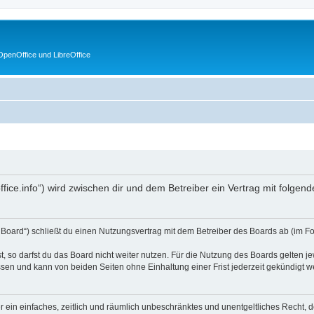
penOffice und LibreOffice
noffice.info“) wird zwischen dir und dem Betreiber ein Vertrag mit folg
s Board“) schließt du einen Nutzungsvertrag mit dem Betreiber des Boards ab (im F
 so darfst du das Board nicht weiter nutzen. Für die Nutzung des Boards gelten jew
sen und kann von beiden Seiten ohne Einhaltung einer Frist jederzeit gekündigt w
ber ein einfaches, zeitlich und räumlich unbeschränktes und unentgeltliches Recht