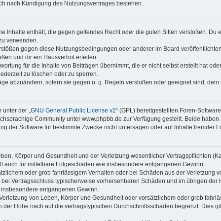
auch nach Kündigung des Nutzungsvertrages bestehen.
ine Inhalte enthält, die gegen geltendes Recht oder die guten Sitten verstoßen. Du 
 zu verwenden.
erstößen gegen diese Nutzungsbedingungen oder anderer im Board veröffentlichte
ßen und dir ein Hausverbot erteilen.
ortung für die Inhalte von Beiträgen übernimmt, die er nicht selbst erstellt hat od
jederzeit zu löschen oder zu sperren.
räge abzuändern, sofern sie gegen o. g. Regeln verstoßen oder geeignet sind, dem
 unter der „
GNU General Public License v2
“ (GPL) bereitgestellten Foren-Softwa
chsprachige Community unter www.phpbb.de zur Verfügung gestellt. Beide haben ke
g der Software für bestimmte Zwecke nicht untersagen oder auf Inhalte fremder F
ben, Körper und Gesundheit und der Verletzung wesentlicher Vertragspflichten (Kard
gilt auch für mittelbare Folgeschäden wie insbesondere entgangenen Gewinn.
ätzlichem oder grob fahrlässigem Verhalten oder bei Schäden aus der Verletzung 
 die bei Vertragsschluss typischerweise vorhersehbaren Schäden und im übrigen de
wie insbesondere entgangenen Gewinn.
erletzung von Leben, Körper und Gesundheit oder vorsätzlichem oder grob fahrläs
der Höhe nach auf die vertragstypischen Durchschnittsschäden begrenzt. Dies gi