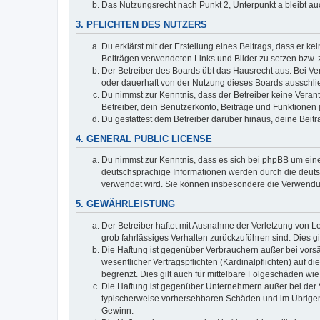
Das Nutzungsrecht nach Punkt 2, Unterpunkt a bleibt 
3. PFLICHTEN DES NUTZERS
Du erklärst mit der Erstellung eines Beitrags, dass er ke
Beiträgen verwendeten Links und Bilder zu setzen bzw.
Der Betreiber des Boards übt das Hausrecht aus. Bei V
oder dauerhaft von der Nutzung dieses Boards ausschlie
Du nimmst zur Kenntnis, dass der Betreiber keine Verantw
Betreiber, dein Benutzerkonto, Beiträge und Funktionen 
Du gestattest dem Betreiber darüber hinaus, deine Beit
4. GENERAL PUBLIC LICENSE
Du nimmst zur Kenntnis, dass es sich bei phpBB um eine
deutschsprachige Informationen werden durch die deuts
verwendet wird. Sie können insbesondere die Verwendun
5. GEWÄHRLEISTUNG
Der Betreiber haftet mit Ausnahme der Verletzung von Le
grob fahrlässiges Verhalten zurückzuführen sind. Dies 
Die Haftung ist gegenüber Verbrauchern außer bei vors
wesentlicher Vertragspflichten (Kardinalpflichten) auf
begrenzt. Dies gilt auch für mittelbare Folgeschäden 
Die Haftung ist gegenüber Unternehmern außer bei der V
typischerweise vorhersehbaren Schäden und im Übrigen 
Gewinn.