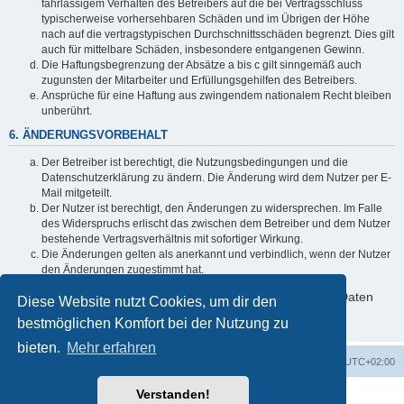
fahrlässigem Verhalten des Betreibers auf die bei Vertragsschluss
typischerweise vorhersehbaren Schäden und im Übrigen der Höhe
nach auf die vertragstypischen Durchschnittsschäden begrenzt. Dies gilt
auch für mittelbare Schäden, insbesondere entgangenen Gewinn.
Die Haftungsbegrenzung der Absätze a bis c gilt sinngemäß auch
zugunsten der Mitarbeiter und Erfüllungsgehilfen des Betreibers.
Ansprüche für eine Haftung aus zwingendem nationalem Recht bleiben
unberührt.
6. ÄNDERUNGSVORBEHALT
Der Betreiber ist berechtigt, die Nutzungsbedingungen und die
Datenschutzerklärung zu ändern. Die Änderung wird dem Nutzer per E-
Mail mitgeteilt.
Der Nutzer ist berechtigt, den Änderungen zu widersprechen. Im Falle
des Widerspruchs erlischt das zwischen dem Betreiber und dem Nutzer
bestehende Vertragsverhältnis mit sofortiger Wirkung.
Die Änderungen gelten als anerkannt und verbindlich, wenn der Nutzer
den Änderungen zugestimmt hat.
Informationen über den Umgang mit deinen persönlichen Daten
Diese Website nutzt Cookies, um dir den
sind in der Datenschutzerklärung enthalten.
bestmöglichen Komfort bei der Nutzung zu
bieten.
Mehr erfahren
Foren-Übersicht
Alle Cookies löschen
Alle Zeiten sind
UTC+02:00
Verstanden!
Powered by
phpBB
® Forum Software © phpBB Limited