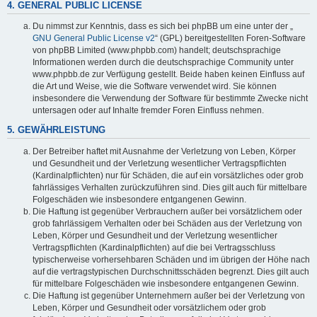
4. GENERAL PUBLIC LICENSE
Du nimmst zur Kenntnis, dass es sich bei phpBB um eine unter der „
GNU General Public License v2
“ (GPL) bereitgestellten Foren-Software
von phpBB Limited (www.phpbb.com) handelt; deutschsprachige
Informationen werden durch die deutschsprachige Community unter
www.phpbb.de zur Verfügung gestellt. Beide haben keinen Einfluss auf
die Art und Weise, wie die Software verwendet wird. Sie können
insbesondere die Verwendung der Software für bestimmte Zwecke nicht
untersagen oder auf Inhalte fremder Foren Einfluss nehmen.
5. GEWÄHRLEISTUNG
Der Betreiber haftet mit Ausnahme der Verletzung von Leben, Körper
und Gesundheit und der Verletzung wesentlicher Vertragspflichten
(Kardinalpflichten) nur für Schäden, die auf ein vorsätzliches oder grob
fahrlässiges Verhalten zurückzuführen sind. Dies gilt auch für mittelbare
Folgeschäden wie insbesondere entgangenen Gewinn.
Die Haftung ist gegenüber Verbrauchern außer bei vorsätzlichem oder
grob fahrlässigem Verhalten oder bei Schäden aus der Verletzung von
Leben, Körper und Gesundheit und der Verletzung wesentlicher
Vertragspflichten (Kardinalpflichten) auf die bei Vertragsschluss
typischerweise vorhersehbaren Schäden und im übrigen der Höhe nach
auf die vertragstypischen Durchschnittsschäden begrenzt. Dies gilt auch
für mittelbare Folgeschäden wie insbesondere entgangenen Gewinn.
Die Haftung ist gegenüber Unternehmern außer bei der Verletzung von
Leben, Körper und Gesundheit oder vorsätzlichem oder grob