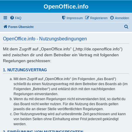
OpenOffice.info
FAQ
Impressum
Registrieren
Anmelden
S
Foren-Übersicht
u
OpenOffice.info - Nutzungsbedingungen
c
h
Mit dem Zugriff auf „OpenOffice.info“ („http://de.openoffice.info“)
wird zwischen dir und dem Betreiber ein Vertrag mit folgenden
e
Regelungen geschlossen:
1. NUTZUNGSVERTRAG
Mit dem Zugriff auf „OpenOffice.info“ (im Folgenden „das Board“)
schließt du einen Nutzungsvertrag mit dem Betreiber des Boards ab (im
Folgenden „Betreiber“) und erklärst dich mit den nachfolgenden
Regelungen einverstanden.
Wenn du mit diesen Regelungen nicht einverstanden bist, so darfst du
das Board nicht weiter nutzen. Für die Nutzung des Boards gelten
jeweils die an dieser Stelle veröffentlichten Regelungen.
Der Nutzungsvertrag wird auf unbestimmte Zeit geschlossen und kann
von beiden Seiten ohne Einhaltung einer Frist jederzeit gekündigt
werden.