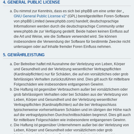
4. GENERAL PUBLIC LICENSE
Du nimmst zur Kenntnis, dass es sich bei phpBB um eine unter der „
GNU General Public License v2
“ (GPL) bereitgestellten Foren-Software
von phpBB Limited (www.phpbb.com) handelt; deutschsprachige
Informationen werden durch die deutschsprachige Community unter
www.phpbb.de zur Verfügung gestellt. Beide haben keinen Einfluss auf
die Art und Weise, wie die Software verwendet wird. Sie können
insbesondere die Verwendung der Software für bestimmte Zwecke nicht
untersagen oder auf Inhalte fremder Foren Einfluss nehmen.
5. GEWÄHRLEISTUNG
Der Betreiber haftet mit Ausnahme der Verletzung von Leben, Körper
und Gesundheit und der Verletzung wesentlicher Vertragspflichten
(Kardinalpflichten) nur für Schäden, die auf ein vorsätzliches oder grob
fahrlässiges Verhalten zurückzuführen sind. Dies gilt auch für mittelbare
Folgeschäden wie insbesondere entgangenen Gewinn.
Die Haftung ist gegenüber Verbrauchern außer bei vorsätzlichem oder
grob fahrlässigem Verhalten oder bei Schäden aus der Verletzung von
Leben, Körper und Gesundheit und der Verletzung wesentlicher
Vertragspflichten (Kardinalpflichten) auf die bei Vertragsschluss
typischerweise vorhersehbaren Schäden und im übrigen der Höhe nach
auf die vertragstypischen Durchschnittsschäden begrenzt. Dies gilt auch
für mittelbare Folgeschäden wie insbesondere entgangenen Gewinn.
Die Haftung ist gegenüber Unternehmern außer bei der Verletzung von
Leben, Körper und Gesundheit oder vorsätzlichem oder grob