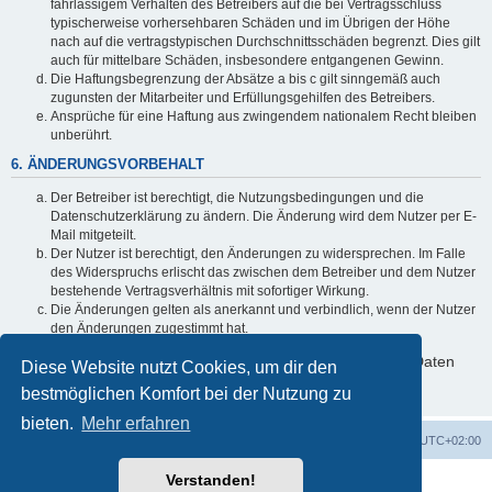
fahrlässigem Verhalten des Betreibers auf die bei Vertragsschluss
typischerweise vorhersehbaren Schäden und im Übrigen der Höhe
nach auf die vertragstypischen Durchschnittsschäden begrenzt. Dies gilt
auch für mittelbare Schäden, insbesondere entgangenen Gewinn.
Die Haftungsbegrenzung der Absätze a bis c gilt sinngemäß auch
zugunsten der Mitarbeiter und Erfüllungsgehilfen des Betreibers.
Ansprüche für eine Haftung aus zwingendem nationalem Recht bleiben
unberührt.
6. ÄNDERUNGSVORBEHALT
Der Betreiber ist berechtigt, die Nutzungsbedingungen und die
Datenschutzerklärung zu ändern. Die Änderung wird dem Nutzer per E-
Mail mitgeteilt.
Der Nutzer ist berechtigt, den Änderungen zu widersprechen. Im Falle
des Widerspruchs erlischt das zwischen dem Betreiber und dem Nutzer
bestehende Vertragsverhältnis mit sofortiger Wirkung.
Die Änderungen gelten als anerkannt und verbindlich, wenn der Nutzer
den Änderungen zugestimmt hat.
Informationen über den Umgang mit deinen persönlichen Daten
Diese Website nutzt Cookies, um dir den
sind in der Datenschutzerklärung enthalten.
bestmöglichen Komfort bei der Nutzung zu
bieten.
Mehr erfahren
Foren-Übersicht
Alle Cookies löschen
Alle Zeiten sind
UTC+02:00
Verstanden!
Powered by
phpBB
® Forum Software © phpBB Limited