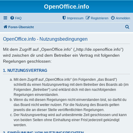
OpenOffice.info
FAQ
Impressum
Registrieren
Anmelden
S
Foren-Übersicht
u
OpenOffice.info - Nutzungsbedingungen
c
h
Mit dem Zugriff auf „OpenOffice.info“ („http://de.openoffice.info“)
wird zwischen dir und dem Betreiber ein Vertrag mit folgenden
e
Regelungen geschlossen:
1. NUTZUNGSVERTRAG
Mit dem Zugriff auf „OpenOffice.info“ (im Folgenden „das Board“)
schließt du einen Nutzungsvertrag mit dem Betreiber des Boards ab (im
Folgenden „Betreiber“) und erklärst dich mit den nachfolgenden
Regelungen einverstanden.
Wenn du mit diesen Regelungen nicht einverstanden bist, so darfst du
das Board nicht weiter nutzen. Für die Nutzung des Boards gelten
jeweils die an dieser Stelle veröffentlichten Regelungen.
Der Nutzungsvertrag wird auf unbestimmte Zeit geschlossen und kann
von beiden Seiten ohne Einhaltung einer Frist jederzeit gekündigt
werden.