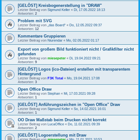
[GELÖST] Kreisbogenerstellung in "DRAW"
Letzter Beitrag von
Sigmund Keller
«
Di, 17.05.2022 18:13
Antworten:
2
Problem mit SVG
Letzter Beitrag von
„das Board“
«
Do, 12.05.2022 09:37
Antworten:
12
Kommentare Gruppieren
Letzter Beitrag von
Niurendar
«
Mo, 02.05.2022 01:17
Export von großem Bild funktioniert nicht / Grafikfilter nicht
gefunden
Letzter Beitrag von
miesepeter
«
Di, 19.04.2022 09:21
Antworten:
9
[GELÖST] Logos (ico-Dateien) erstellen mit transparentem
Hintergrund
Letzter Beitrag von
F3K Total
«
Mo, 19.04.2021 17:08
Antworten:
3
Open Office Draw
Letzter Beitrag von
Stephan
«
Mi, 17.03.2021 09:28
Antworten:
1
[GELÖST] Anführungszeichen in "Open Office" Draw
Letzter Beitrag von
Sigmund Keller
«
So, 14.02.2021 16:01
Antworten:
1
OO Draw Maßstab beim Drucken nicht korrekt
Letzter Beitrag von
LucaOffice
«
Do, 11.02.2021 09:39
Antworten:
2
[GELÖST] Logoerstellung mit Draw
Letzter Beitrag von
miesepeter
«
Mo, 11.01.2021 10:53