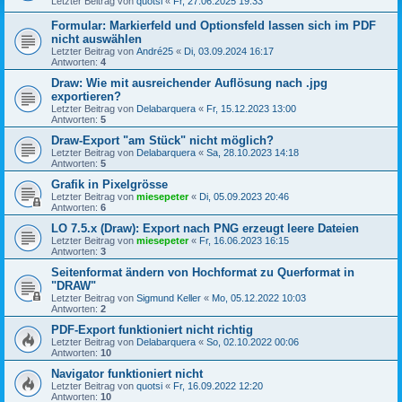
Letzter Beitrag von
quotsi
«
Fr, 27.06.2025 19:33
Formular: Markierfeld und Optionsfeld lassen sich im PDF
nicht auswählen
Letzter Beitrag von
André25
«
Di, 03.09.2024 16:17
Antworten:
4
Draw: Wie mit ausreichender Auflösung nach .jpg
exportieren?
Letzter Beitrag von
Delabarquera
«
Fr, 15.12.2023 13:00
Antworten:
5
Draw-Export "am Stück" nicht möglich?
Letzter Beitrag von
Delabarquera
«
Sa, 28.10.2023 14:18
Antworten:
5
Grafik in Pixelgrösse
Letzter Beitrag von
miesepeter
«
Di, 05.09.2023 20:46
Antworten:
6
LO 7.5.x (Draw): Export nach PNG erzeugt leere Dateien
Letzter Beitrag von
miesepeter
«
Fr, 16.06.2023 16:15
Antworten:
3
Seitenformat ändern von Hochformat zu Querformat in
"DRAW"
Letzter Beitrag von
Sigmund Keller
«
Mo, 05.12.2022 10:03
Antworten:
2
PDF-Export funktioniert nicht richtig
Letzter Beitrag von
Delabarquera
«
So, 02.10.2022 00:06
Antworten:
10
Navigator funktioniert nicht
Letzter Beitrag von
quotsi
«
Fr, 16.09.2022 12:20
Antworten:
10