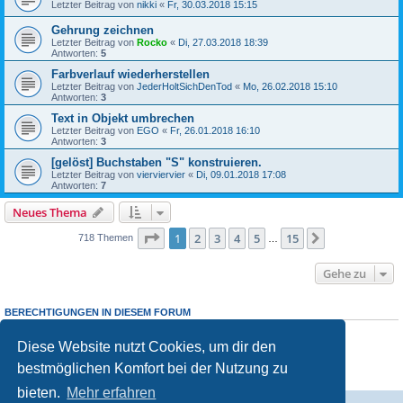
Letzter Beitrag von
nikki
«
Fr, 30.03.2018 15:15
Gehrung zeichnen
Letzter Beitrag von
Rocko
«
Di, 27.03.2018 18:39
Antworten:
5
Farbverlauf wiederherstellen
Letzter Beitrag von
JederHoltSichDenTod
«
Mo, 26.02.2018 15:10
Antworten:
3
Text in Objekt umbrechen
Letzter Beitrag von
EGO
«
Fr, 26.01.2018 16:10
Antworten:
3
[gelöst] Buchstaben "S" konstruieren.
Letzter Beitrag von
vierviervier
«
Di, 09.01.2018 17:08
Antworten:
7
Neues Thema
Seite
1
von
15
1
2
3
4
5
15
Nächste
718 Themen
…
Gehe zu
BERECHTIGUNGEN IN DIESEM FORUM
Du
darfst
neue Themen in diesem Forum erstellen.
Du
darfst
Antworten zu Themen in diesem Forum erstellen.
Diese Website nutzt Cookies, um dir den
Du darfst deine Beiträge in diesem Forum
nicht
ändern.
bestmöglichen Komfort bei der Nutzung zu
Du darfst deine Beiträge in diesem Forum
nicht
löschen.
Du darfst
keine
Dateianhänge in diesem Forum erstellen.
bieten.
Mehr erfahren