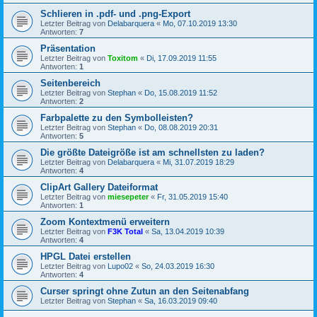
Schlieren in .pdf- und .png-Export
Letzter Beitrag von
Delabarquera
«
Mo, 07.10.2019 13:30
Antworten:
7
Präsentation
Letzter Beitrag von
Toxitom
«
Di, 17.09.2019 11:55
Antworten:
1
Seitenbereich
Letzter Beitrag von
Stephan
«
Do, 15.08.2019 11:52
Antworten:
2
Farbpalette zu den Symbolleisten?
Letzter Beitrag von
Stephan
«
Do, 08.08.2019 20:31
Antworten:
5
Die größte Dateigröße ist am schnellsten zu laden?
Letzter Beitrag von
Delabarquera
«
Mi, 31.07.2019 18:29
Antworten:
4
ClipArt Gallery Dateiformat
Letzter Beitrag von
miesepeter
«
Fr, 31.05.2019 15:40
Antworten:
1
Zoom Kontextmenü erweitern
Letzter Beitrag von
F3K Total
«
Sa, 13.04.2019 10:39
Antworten:
4
HPGL Datei erstellen
Letzter Beitrag von
Lupo02
«
So, 24.03.2019 16:30
Antworten:
4
Curser springt ohne Zutun an den Seitenabfang
Letzter Beitrag von
Stephan
«
Sa, 16.03.2019 09:40