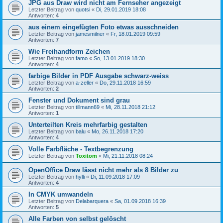
JPG aus Draw wird nicht am Fernseher angezeigt
Letzter Beitrag von
quotsi
«
Di, 29.01.2019 18:08
Antworten:
4
aus einem eingefügten Foto etwas ausschneiden
Letzter Beitrag von
jamesmilner
«
Fr, 18.01.2019 09:59
Antworten:
7
Wie Freihandform Zeichen
Letzter Beitrag von
famo
«
So, 13.01.2019 18:30
Antworten:
4
farbige Bilder in PDF Ausgabe schwarz-weiss
Letzter Beitrag von
a-zeller
«
Do, 29.11.2018 16:59
Antworten:
2
Fenster und Dokument sind grau
Letzter Beitrag von
tillmann69
«
Mi, 28.11.2018 21:12
Antworten:
1
Unterteilten Kreis mehrfarbig gestalten
Letzter Beitrag von
balu
«
Mo, 26.11.2018 17:20
Antworten:
4
Volle Farbfläche - Textbegrenzung
Letzter Beitrag von
Toxitom
«
Mi, 21.11.2018 08:24
OpenOffice Draw lässt nicht mehr als 8 Bilder zu
Letzter Beitrag von
hylli
«
Di, 11.09.2018 17:09
Antworten:
4
In CMYK umwandeln
Letzter Beitrag von
Delabarquera
«
Sa, 01.09.2018 16:39
Antworten:
5
Alle Farben von selbst gelöscht