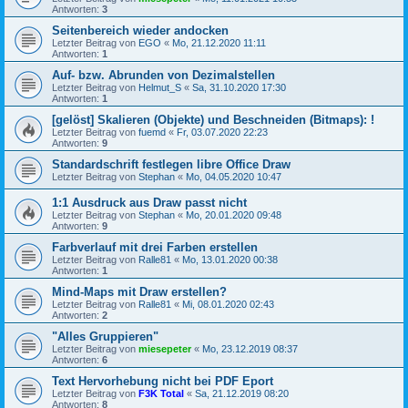
Antworten:
3
Seitenbereich wieder andocken
Letzter Beitrag von
EGO
«
Mo, 21.12.2020 11:11
Antworten:
1
Auf- bzw. Abrunden von Dezimalstellen
Letzter Beitrag von
Helmut_S
«
Sa, 31.10.2020 17:30
Antworten:
1
[gelöst] Skalieren (Objekte) und Beschneiden (Bitmaps): !
Letzter Beitrag von
fuemd
«
Fr, 03.07.2020 22:23
Antworten:
9
Standardschrift festlegen libre Office Draw
Letzter Beitrag von
Stephan
«
Mo, 04.05.2020 10:47
1:1 Ausdruck aus Draw passt nicht
Letzter Beitrag von
Stephan
«
Mo, 20.01.2020 09:48
Antworten:
9
Farbverlauf mit drei Farben erstellen
Letzter Beitrag von
Ralle81
«
Mo, 13.01.2020 00:38
Antworten:
1
Mind-Maps mit Draw erstellen?
Letzter Beitrag von
Ralle81
«
Mi, 08.01.2020 02:43
Antworten:
2
"Alles Gruppieren"
Letzter Beitrag von
miesepeter
«
Mo, 23.12.2019 08:37
Antworten:
6
Text Hervorhebung nicht bei PDF Eport
Letzter Beitrag von
F3K Total
«
Sa, 21.12.2019 08:20
Antworten:
8