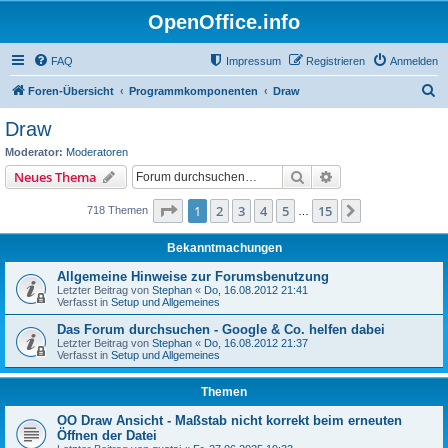
OpenOffice.info
FAQ
Impressum
Registrieren
Anmelden
S
Foren-Übersicht
Programmkomponenten
Draw
u
Draw
c
Moderator:
Moderatoren
h
Suche
Erweiterte Suche
Neues Thema
e
Seite
1
von
15
1
2
3
4
5
15
Nächste
718 Themen
…
Bekanntmachungen
Allgemeine Hinweise zur Forumsbenutzung
Letzter Beitrag von
Stephan
«
Do, 16.08.2012 21:41
Verfasst in
Setup und Allgemeines
Das Forum durchsuchen - Google & Co. helfen dabei
Letzter Beitrag von
Stephan
«
Do, 16.08.2012 21:37
Verfasst in
Setup und Allgemeines
Themen
OO Draw Ansicht - Maßstab nicht korrekt beim erneuten
Öffnen der Datei