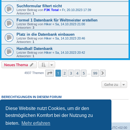
Suchformular filtert nicht
Letzter Beitrag von
F3K Total
«
Fr, 20.10.2023 17:39
Antworten:
1
Formel 1 Datenbank für Weltmeister erstellen
Letzter Beitrag von
Hiker
«
Sa, 14.10.2023 21:00
Antworten:
3
Platz in die Datenbank einbauen
Letzter Beitrag von
Hiker
«
Sa, 14.10.2023 20:46
Antworten:
1
Handball Datenbank
Letzter Beitrag von
Hiker
«
Sa, 14.10.2023 20:42
Antworten:
1
Neues Thema
Seite
1
von
99
1
2
3
4
5
99
Nächste
4937 Themen
…
Gehe zu
BERECHTIGUNGEN IN DIESEM FORUM
Du
darfst
neue Themen in diesem Forum erstellen.
Du
darfst
Antworten zu Themen in diesem Forum erstellen.
Diese Website nutzt Cookies, um dir den
Du darfst deine Beiträge in diesem Forum
nicht
ändern.
bestmöglichen Komfort bei der Nutzung zu
Du darfst deine Beiträge in diesem Forum
nicht
löschen.
Du darfst
keine
Dateianhänge in diesem Forum erstellen.
bieten.
Mehr erfahren
Foren-Übersicht
Alle Cookies löschen
Alle Zeiten sind
UTC+02:00