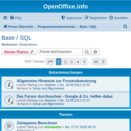
OpenOffice.info
FAQ
Impressum
Registrieren
Anmelden
S
Foren-Übersicht
Programmkomponenten
Base / SQL
u
Base / SQL
c
Moderator:
Moderatoren
h
Suche
Erweiterte Suche
Neues Thema
e
Seite
1
von
99
1
2
3
4
5
99
Nächste
4937 Themen
…
Bekanntmachungen
Allgemeine Hinweise zur Forumsbenutzung
Letzter Beitrag von
Stephan
«
Do, 16.08.2012 21:41
Verfasst in
Setup und Allgemeines
Das Forum durchsuchen - Google & Co. helfen dabei
Letzter Beitrag von
Stephan
«
Do, 16.08.2012 21:37
Verfasst in
Setup und Allgemeines
Themen
Zeitspanne Berechnen
Letzter Beitrag von
miesepeter
«
Mo, 27.07.2026 06:19
Antworten:
1