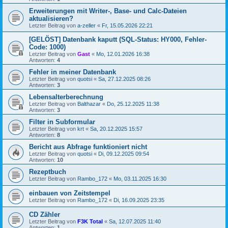
Erweiterungen mit Writer-, Base- und Calc-Dateien
aktualisieren?
Letzter Beitrag von
a-zeller
«
Fr, 15.05.2026 22:21
[GELÖST] Datenbank kaputt (SQL-Status: HY000, Fehler-
Code: 1000)
Letzter Beitrag von
Gast
«
Mo, 12.01.2026 16:38
Antworten:
4
Fehler in meiner Datenbank
Letzter Beitrag von
quotsi
«
Sa, 27.12.2025 08:26
Antworten:
3
Lebensalterberechnung
Letzter Beitrag von
Balthazar
«
Do, 25.12.2025 11:38
Antworten:
3
Filter in Subformular
Letzter Beitrag von
krt
«
Sa, 20.12.2025 15:57
Antworten:
8
Bericht aus Abfrage funktioniert nicht
Letzter Beitrag von
quotsi
«
Di, 09.12.2025 09:54
Antworten:
10
Rezeptbuch
Letzter Beitrag von
Rambo_172
«
Mo, 03.11.2025 16:30
einbauen von Zeitstempel
Letzter Beitrag von
Rambo_172
«
Di, 16.09.2025 23:35
CD Zähler
Letzter Beitrag von
F3K Total
«
Sa, 12.07.2025 11:40
Antworten:
1