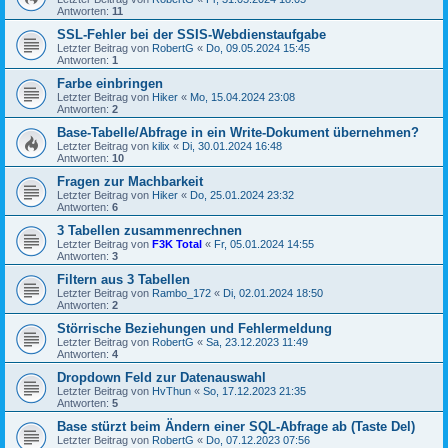
Antworten:
11
SSL-Fehler bei der SSIS-Webdienstaufgabe
Letzter Beitrag von
RobertG
«
Do, 09.05.2024 15:45
Antworten:
1
Farbe einbringen
Letzter Beitrag von
Hiker
«
Mo, 15.04.2024 23:08
Antworten:
2
Base-Tabelle/Abfrage in ein Write-Dokument übernehmen?
Letzter Beitrag von
kilix
«
Di, 30.01.2024 16:48
Antworten:
10
Fragen zur Machbarkeit
Letzter Beitrag von
Hiker
«
Do, 25.01.2024 23:32
Antworten:
6
3 Tabellen zusammenrechnen
Letzter Beitrag von
F3K Total
«
Fr, 05.01.2024 14:55
Antworten:
3
Filtern aus 3 Tabellen
Letzter Beitrag von
Rambo_172
«
Di, 02.01.2024 18:50
Antworten:
2
Störrische Beziehungen und Fehlermeldung
Letzter Beitrag von
RobertG
«
Sa, 23.12.2023 11:49
Antworten:
4
Dropdown Feld zur Datenauswahl
Letzter Beitrag von
HvThun
«
So, 17.12.2023 21:35
Antworten:
5
Base stürzt beim Ändern einer SQL-Abfrage ab (Taste Del)
Letzter Beitrag von
RobertG
«
Do, 07.12.2023 07:56