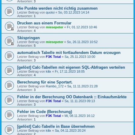
Antworten:
3
Die Punkte werden nicht richtig zusammen
Letzter Beitrag von
quotsi
«
So, 03.12.2023 14:14
Antworten:
1
Drucken aus einem Formular
Letzter Beitrag von
miesepeter
«
Fr, 01.12.2023 10:46
Antworten:
4
Skispringen
Letzter Beitrag von
miesepeter
«
So, 26.11.2023 10:52
Antworten:
5
automatisch Tabelle mit fortlaufendem Datum erzeugen
Letzter Beitrag von
F3K Total
«
Sa, 25.11.2023 10:00
Antworten:
3
[gelöst] Calc-Tabellen mit eigenen SQL-Abfragen verteilen
Letzter Beitrag von
kilix
«
Fr, 17.11.2023 18:05
Antworten:
4
Berechnung für eine Sportart.
Letzter Beitrag von
Rambo_172
«
Sa, 11.11.2023 21:28
Antworten:
3
Fehler in der Berechnung OO Datenbank :: Einkaufsmärkte
Letzter Beitrag von
F3K Total
«
Sa, 11.11.2023 09:13
Antworten:
3
Fehler im Code (Berechnung)
Letzter Beitrag von
F3K Total
«
Mi, 08.11.2023 16:12
Antworten:
1
[gelöst] Calc-Tabelle in Base übernehmen
Letzter Beitrag von
kilix
«
Sa, 04.11.2023 20:24
Antworten:
2