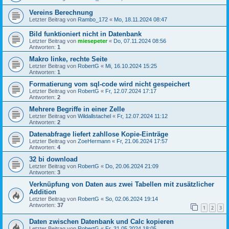
Vereins Berechnung
Letzter Beitrag von
Rambo_172
«
Mo, 18.11.2024 08:47
Bild funktioniert nicht in Datenbank
Letzter Beitrag von
miesepeter
«
Do, 07.11.2024 08:56
Antworten:
1
Makro linke, rechte Seite
Letzter Beitrag von
RobertG
«
Mi, 16.10.2024 15:25
Antworten:
1
Formatierung vom sql-code wird nicht gespeichert
Letzter Beitrag von
RobertG
«
Fr, 12.07.2024 17:17
Antworten:
2
Mehrere Begriffe in einer Zelle
Letzter Beitrag von
Wildallstachel
«
Fr, 12.07.2024 11:12
Antworten:
2
Datenabfrage liefert zahllose Kopie-Einträge
Letzter Beitrag von
ZoeHermann
«
Fr, 21.06.2024 17:57
Antworten:
4
32 bi download
Letzter Beitrag von
RobertG
«
Do, 20.06.2024 21:09
Antworten:
3
Verknüpfung von Daten aus zwei Tabellen mit zusätzlicher
Addition
Letzter Beitrag von
RobertG
«
So, 02.06.2024 19:14
Antworten:
37
1
2
3
Daten zwischen Datenbank und Calc kopieren
Letzter Beitrag von
RobertG
«
Fr, 31.05.2024 18:05