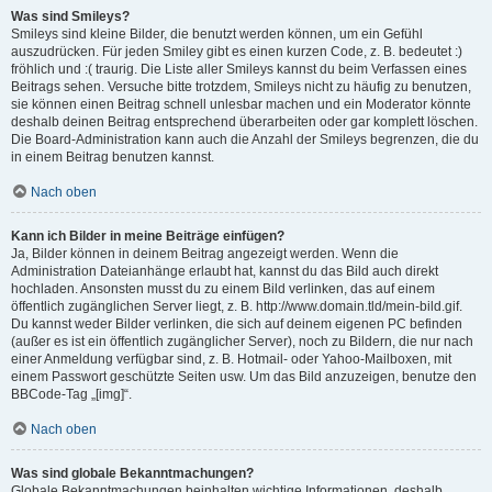
Was sind Smileys?
Smileys sind kleine Bilder, die benutzt werden können, um ein Gefühl
auszudrücken. Für jeden Smiley gibt es einen kurzen Code, z. B. bedeutet :)
fröhlich und :( traurig. Die Liste aller Smileys kannst du beim Verfassen eines
Beitrags sehen. Versuche bitte trotzdem, Smileys nicht zu häufig zu benutzen,
sie können einen Beitrag schnell unlesbar machen und ein Moderator könnte
deshalb deinen Beitrag entsprechend überarbeiten oder gar komplett löschen.
Die Board-Administration kann auch die Anzahl der Smileys begrenzen, die du
in einem Beitrag benutzen kannst.
Nach oben
Kann ich Bilder in meine Beiträge einfügen?
Ja, Bilder können in deinem Beitrag angezeigt werden. Wenn die
Administration Dateianhänge erlaubt hat, kannst du das Bild auch direkt
hochladen. Ansonsten musst du zu einem Bild verlinken, das auf einem
öffentlich zugänglichen Server liegt, z. B. http://www.domain.tld/mein-bild.gif.
Du kannst weder Bilder verlinken, die sich auf deinem eigenen PC befinden
(außer es ist ein öffentlich zugänglicher Server), noch zu Bildern, die nur nach
einer Anmeldung verfügbar sind, z. B. Hotmail- oder Yahoo-Mailboxen, mit
einem Passwort geschützte Seiten usw. Um das Bild anzuzeigen, benutze den
BBCode-Tag „[img]“.
Nach oben
Was sind globale Bekanntmachungen?
Globale Bekanntmachungen beinhalten wichtige Informationen, deshalb