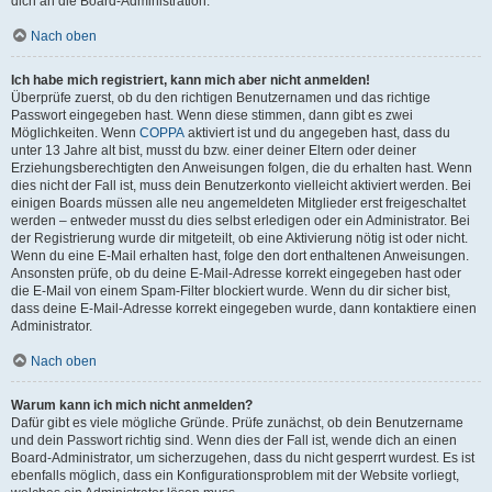
dich an die Board-Administration.
Nach oben
Ich habe mich registriert, kann mich aber nicht anmelden!
Überprüfe zuerst, ob du den richtigen Benutzernamen und das richtige
Passwort eingegeben hast. Wenn diese stimmen, dann gibt es zwei
Möglichkeiten. Wenn
COPPA
aktiviert ist und du angegeben hast, dass du
unter 13 Jahre alt bist, musst du bzw. einer deiner Eltern oder deiner
Erziehungsberechtigten den Anweisungen folgen, die du erhalten hast. Wenn
dies nicht der Fall ist, muss dein Benutzerkonto vielleicht aktiviert werden. Bei
einigen Boards müssen alle neu angemeldeten Mitglieder erst freigeschaltet
werden – entweder musst du dies selbst erledigen oder ein Administrator. Bei
der Registrierung wurde dir mitgeteilt, ob eine Aktivierung nötig ist oder nicht.
Wenn du eine E-Mail erhalten hast, folge den dort enthaltenen Anweisungen.
Ansonsten prüfe, ob du deine E-Mail-Adresse korrekt eingegeben hast oder
die E-Mail von einem Spam-Filter blockiert wurde. Wenn du dir sicher bist,
dass deine E-Mail-Adresse korrekt eingegeben wurde, dann kontaktiere einen
Administrator.
Nach oben
Warum kann ich mich nicht anmelden?
Dafür gibt es viele mögliche Gründe. Prüfe zunächst, ob dein Benutzername
und dein Passwort richtig sind. Wenn dies der Fall ist, wende dich an einen
Board-Administrator, um sicherzugehen, dass du nicht gesperrt wurdest. Es ist
ebenfalls möglich, dass ein Konfigurationsproblem mit der Website vorliegt,