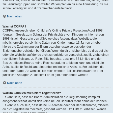
Avatarbilder, Private Nachrichten, E-Mail-Versand an andere Mitglieder, Beitritt
zu Benutzergruppen und so weiter. Wir empfehlen dir eine Anmeldung, da sie
schnell erledigt ist und dir zahlreiche Vorteile bietet.
Nach oben
Was ist COPPA?
COPPA, ausgeschrieben Children’s Online Privacy Protection Act of 1998
(deutsch: Gesetz zum Schutz der Privatsphäre von Kindern im Internet von
1998) ist ein Gesetz in den USA, welches festlegt, dass Websites, die
möglicherweise persönliche Daten von Kindern unter 13 Jahren erheben,
hierzu die Zustimmung der Eltern beziehungsweise des oder der
Erziehungsberechtigten benötigen. Wenn du dir unsicher bist, ob dies auf dich
oder die Website, auf der du dich zu registrieren versuchst, zutrifft, ziehe einen
rechtlichen Beistand zu Rate. Bitte beachte, dass phpBB Limited und der
Besitzer dieses Boards keine Rechtsberatung anbieten kann und nicht die
Anlaufstelle für Rechtsangelegenheiten jeglicher Art ist; außer solchen, die
unter der Frage „An wen soll ich mich wenden, falls es Beschwerden oder
juristische Anfragen zu diesem Forum gibt?“ behandelt werden.
Nach oben
Warum kann ich mich nicht registrieren?
Es kann sein, dass die Board-Administration die Registrierung komplett
ausgeschaltet hat, damit sich keine neuen Benutzer mehr anmelden können.
Es könnte auch sein, dass deine IP-Adresse oder der Benutzername, mit dem
du dich registrieren möchtest, gesperrt wurden. Um Hilfe zu erhalten, wende