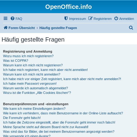
OpenOffice.info
FAQ
Impressum
Registrieren
Anmelden
S
Foren-Übersicht
Häufig gestellte Fragen
u
Häufig gestellte Fragen
c
h
Registrierung und Anmeldung
Wozu muss ich mich registrieren?
e
Was ist COPPA?
Warum kann ich mich nicht registrieren?
Ich habe mich registriert, kann mich aber nicht anmelden!
Warum kann ich mich nicht anmelden?
Ich habe mich vor einiger Zeit registriert, kann mich aber nicht mehr anmelden?!
Ich habe mein Passwort vergessen!
Warum werde ich automatisch abgemeldet?
Wozu ist die Funktion „Alle Cookies löschen“?
Benutzerpräferenzen und -einstellungen
Wie kann ich meine Einstellungen ändern?
Wie kann ich verhindern, dass mein Benutzername in der Online-Liste auftaucht?
Die Forenuhr geht falsch!
Ich habe die Zeitzone eingestellt, aber die Forenuhr geht immer noch falsch!
Meine Sprache steht auf diesem Board nicht zur Auswahl!
Was sind das für Bilder, die bei meinem Benutzernamen angezeigt werden?
Wie verwende ich einen Avatar?