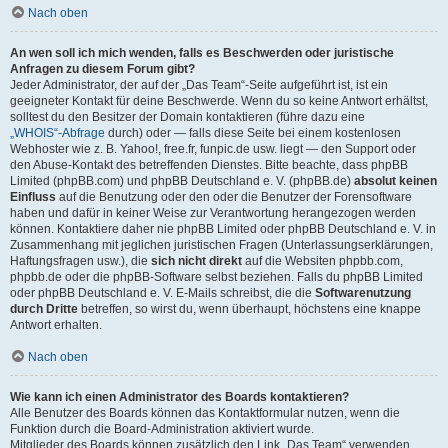
Nach oben
An wen soll ich mich wenden, falls es Beschwerden oder juristische
Anfragen zu diesem Forum gibt?
Jeder Administrator, der auf der „Das Team“-Seite aufgeführt ist, ist ein
geeigneter Kontakt für deine Beschwerde. Wenn du so keine Antwort erhältst,
solltest du den Besitzer der Domain kontaktieren (führe dazu eine
„WHOIS“-Abfrage
durch) oder — falls diese Seite bei einem kostenlosen
Webhoster wie z. B. Yahoo!, free.fr, funpic.de usw. liegt — den Support oder
den Abuse-Kontakt des betreffenden Dienstes. Bitte beachte, dass phpBB
Limited (phpBB.com) und phpBB Deutschland e. V. (phpBB.de)
absolut keinen
Einfluss
auf die Benutzung oder den oder die Benutzer der Forensoftware
haben und dafür in keiner Weise zur Verantwortung herangezogen werden
können. Kontaktiere daher nie phpBB Limited oder phpBB Deutschland e. V. in
Zusammenhang mit jeglichen juristischen Fragen (Unterlassungserklärungen,
Haftungsfragen usw.), die
sich nicht direkt
auf die Websiten phpbb.com,
phpbb.de oder die phpBB-Software selbst beziehen. Falls du phpBB Limited
oder phpBB Deutschland e. V. E-Mails schreibst, die die
Softwarenutzung
durch Dritte
betreffen, so wirst du, wenn überhaupt, höchstens eine knappe
Antwort erhalten.
Nach oben
Wie kann ich einen Administrator des Boards kontaktieren?
Alle Benutzer des Boards können das Kontaktformular nutzen, wenn die
Funktion durch die Board-Administration aktiviert wurde.
Mitglieder des Boards können zusätzlich den Link „Das Team“ verwenden.