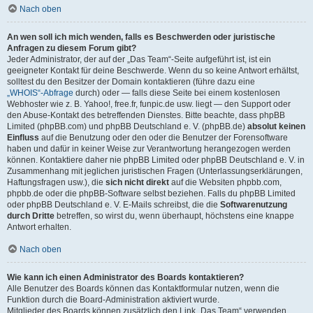
Nach oben
An wen soll ich mich wenden, falls es Beschwerden oder juristische
Anfragen zu diesem Forum gibt?
Jeder Administrator, der auf der „Das Team“-Seite aufgeführt ist, ist ein
geeigneter Kontakt für deine Beschwerde. Wenn du so keine Antwort erhältst,
solltest du den Besitzer der Domain kontaktieren (führe dazu eine
„WHOIS“-Abfrage
durch) oder — falls diese Seite bei einem kostenlosen
Webhoster wie z. B. Yahoo!, free.fr, funpic.de usw. liegt — den Support oder
den Abuse-Kontakt des betreffenden Dienstes. Bitte beachte, dass phpBB
Limited (phpBB.com) und phpBB Deutschland e. V. (phpBB.de)
absolut keinen
Einfluss
auf die Benutzung oder den oder die Benutzer der Forensoftware
haben und dafür in keiner Weise zur Verantwortung herangezogen werden
können. Kontaktiere daher nie phpBB Limited oder phpBB Deutschland e. V. in
Zusammenhang mit jeglichen juristischen Fragen (Unterlassungserklärungen,
Haftungsfragen usw.), die
sich nicht direkt
auf die Websiten phpbb.com,
phpbb.de oder die phpBB-Software selbst beziehen. Falls du phpBB Limited
oder phpBB Deutschland e. V. E-Mails schreibst, die die
Softwarenutzung
durch Dritte
betreffen, so wirst du, wenn überhaupt, höchstens eine knappe
Antwort erhalten.
Nach oben
Wie kann ich einen Administrator des Boards kontaktieren?
Alle Benutzer des Boards können das Kontaktformular nutzen, wenn die
Funktion durch die Board-Administration aktiviert wurde.
Mitglieder des Boards können zusätzlich den Link „Das Team“ verwenden.