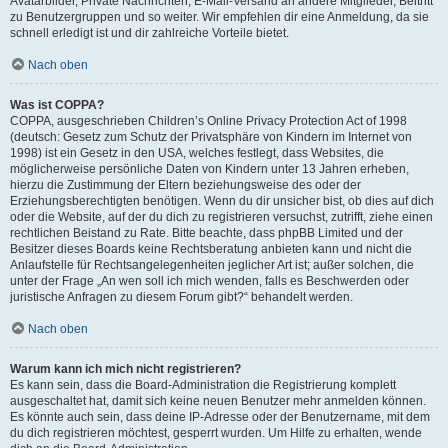
Avatarbilder, Private Nachrichten, E-Mail-Versand an andere Mitglieder, Beitritt
zu Benutzergruppen und so weiter. Wir empfehlen dir eine Anmeldung, da sie
schnell erledigt ist und dir zahlreiche Vorteile bietet.
Nach oben
Was ist COPPA?
COPPA, ausgeschrieben Children’s Online Privacy Protection Act of 1998
(deutsch: Gesetz zum Schutz der Privatsphäre von Kindern im Internet von
1998) ist ein Gesetz in den USA, welches festlegt, dass Websites, die
möglicherweise persönliche Daten von Kindern unter 13 Jahren erheben,
hierzu die Zustimmung der Eltern beziehungsweise des oder der
Erziehungsberechtigten benötigen. Wenn du dir unsicher bist, ob dies auf dich
oder die Website, auf der du dich zu registrieren versuchst, zutrifft, ziehe einen
rechtlichen Beistand zu Rate. Bitte beachte, dass phpBB Limited und der
Besitzer dieses Boards keine Rechtsberatung anbieten kann und nicht die
Anlaufstelle für Rechtsangelegenheiten jeglicher Art ist; außer solchen, die
unter der Frage „An wen soll ich mich wenden, falls es Beschwerden oder
juristische Anfragen zu diesem Forum gibt?“ behandelt werden.
Nach oben
Warum kann ich mich nicht registrieren?
Es kann sein, dass die Board-Administration die Registrierung komplett
ausgeschaltet hat, damit sich keine neuen Benutzer mehr anmelden können.
Es könnte auch sein, dass deine IP-Adresse oder der Benutzername, mit dem
du dich registrieren möchtest, gesperrt wurden. Um Hilfe zu erhalten, wende