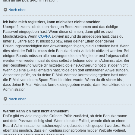
dich an die Board-Administration.
Nach oben
Ich habe mich registriert, kann mich aber nicht anmelden!
Überprüfe zuerst, ob du den richtigen Benutzernamen und das richtige
Passwort eingegeben hast. Wenn diese stimmen, dann gibt es zwei
Möglichkeiten. Wenn
COPPA
aktiviert ist und du angegeben hast, dass du
unter 13 Jahre alt bist, musst du bzw. einer deiner Eltern oder deiner
Erziehungsberechtigten den Anweisungen folgen, die du erhalten hast. Wenn
dies nicht der Fall ist, muss dein Benutzerkonto vielleicht aktiviert werden. Bei
einigen Boards müssen alle neu angemeldeten Mitglieder erst freigeschaltet
werden – entweder musst du dies selbst erledigen oder ein Administrator. Bei
der Registrierung wurde dir mitgeteilt, ob eine Aktivierung nötig ist oder nicht.
Wenn du eine E-Mail erhalten hast, folge den dort enthaltenen Anweisungen.
Ansonsten prüfe, ob du deine E-Mail-Adresse korrekt eingegeben hast oder
die E-Mail von einem Spam-Filter blockiert wurde. Wenn du dir sicher bist,
dass deine E-Mail-Adresse korrekt eingegeben wurde, dann kontaktiere einen
Administrator.
Nach oben
Warum kann ich mich nicht anmelden?
Dafür gibt es viele mögliche Gründe. Prüfe zunächst, ob dein Benutzername
und dein Passwort richtig sind. Wenn dies der Fall ist, wende dich an einen
Board-Administrator, um sicherzugehen, dass du nicht gesperrt wurdest. Es ist
ebenfalls möglich, dass ein Konfigurationsproblem mit der Website vorliegt,