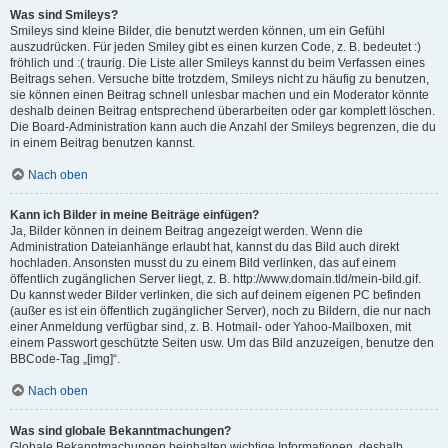
Was sind Smileys?
Smileys sind kleine Bilder, die benutzt werden können, um ein Gefühl
auszudrücken. Für jeden Smiley gibt es einen kurzen Code, z. B. bedeutet :)
fröhlich und :( traurig. Die Liste aller Smileys kannst du beim Verfassen eines
Beitrags sehen. Versuche bitte trotzdem, Smileys nicht zu häufig zu benutzen,
sie können einen Beitrag schnell unlesbar machen und ein Moderator könnte
deshalb deinen Beitrag entsprechend überarbeiten oder gar komplett löschen.
Die Board-Administration kann auch die Anzahl der Smileys begrenzen, die du
in einem Beitrag benutzen kannst.
Nach oben
Kann ich Bilder in meine Beiträge einfügen?
Ja, Bilder können in deinem Beitrag angezeigt werden. Wenn die
Administration Dateianhänge erlaubt hat, kannst du das Bild auch direkt
hochladen. Ansonsten musst du zu einem Bild verlinken, das auf einem
öffentlich zugänglichen Server liegt, z. B. http://www.domain.tld/mein-bild.gif.
Du kannst weder Bilder verlinken, die sich auf deinem eigenen PC befinden
(außer es ist ein öffentlich zugänglicher Server), noch zu Bildern, die nur nach
einer Anmeldung verfügbar sind, z. B. Hotmail- oder Yahoo-Mailboxen, mit
einem Passwort geschützte Seiten usw. Um das Bild anzuzeigen, benutze den
BBCode-Tag „[img]“.
Nach oben
Was sind globale Bekanntmachungen?
Globale Bekanntmachungen beinhalten wichtige Informationen, deshalb