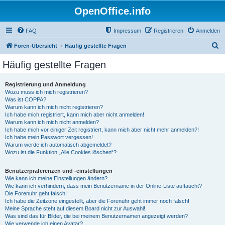
OpenOffice.info
FAQ
Impressum
Registrieren
Anmelden
S
Foren-Übersicht
Häufig gestellte Fragen
u
Häufig gestellte Fragen
c
h
Registrierung und Anmeldung
Wozu muss ich mich registrieren?
e
Was ist COPPA?
Warum kann ich mich nicht registrieren?
Ich habe mich registriert, kann mich aber nicht anmelden!
Warum kann ich mich nicht anmelden?
Ich habe mich vor einiger Zeit registriert, kann mich aber nicht mehr anmelden?!
Ich habe mein Passwort vergessen!
Warum werde ich automatisch abgemeldet?
Wozu ist die Funktion „Alle Cookies löschen“?
Benutzerpräferenzen und -einstellungen
Wie kann ich meine Einstellungen ändern?
Wie kann ich verhindern, dass mein Benutzername in der Online-Liste auftaucht?
Die Forenuhr geht falsch!
Ich habe die Zeitzone eingestellt, aber die Forenuhr geht immer noch falsch!
Meine Sprache steht auf diesem Board nicht zur Auswahl!
Was sind das für Bilder, die bei meinem Benutzernamen angezeigt werden?
Wie verwende ich einen Avatar?