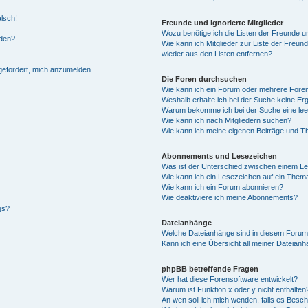
alsch!
Freunde und ignorierte Mitglieder
Wozu benötige ich die Listen der Freunde un
rden?
Wie kann ich Mitglieder zur Liste der Freund
wieder aus den Listen entfernen?
fgefordert, mich anzumelden.
Die Foren durchsuchen
Wie kann ich ein Forum oder mehrere For
Weshalb erhalte ich bei der Suche keine Er
Warum bekomme ich bei der Suche eine lee
Wie kann ich nach Mitgliedern suchen?
Wie kann ich meine eigenen Beiträge und T
Abonnements und Lesezeichen
Was ist der Unterschied zwischen einem L
Wie kann ich ein Lesezeichen auf ein Them
Wie kann ich ein Forum abonnieren?
Wie deaktiviere ich meine Abonnements?
gs?
Dateianhänge
Welche Dateianhänge sind in diesem Forum
Kann ich eine Übersicht all meiner Dateian
phpBB betreffende Fragen
Wer hat diese Forensoftware entwickelt?
Warum ist Funktion x oder y nicht enthalten
An wen soll ich mich wenden, falls es Besc