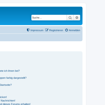
Suche
Erweiterte Suche
Impressum
Registrieren
Anmelden
ete ich ihnen bei?
en farbig dargestellt?
tartseite?
icken!
 Nachrichten!
ed dieses Forums erhalten!