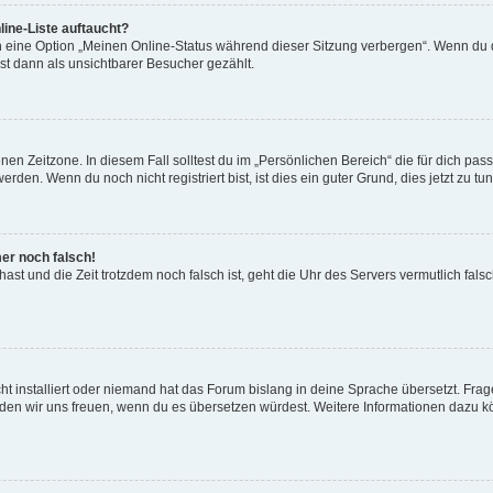
ine-Liste auftaucht?
n eine Option „Meinen Online-Status während dieser Sitzung verbergen“. Wenn du d
st dann als unsichtbarer Besucher gezählt.
en Zeitzone. In diesem Fall solltest du im „Persönlichen Bereich“ die für dich passe
den. Wenn du noch nicht registriert bist, ist dies ein guter Grund, dies jetzt zu tun
mer noch falsch!
t hast und die Zeit trotzdem noch falsch ist, geht die Uhr des Servers vermutlich fal
t installiert oder niemand hat das Forum bislang in deine Sprache übersetzt. Frag
, würden wir uns freuen, wenn du es übersetzen würdest. Weitere Informationen dazu