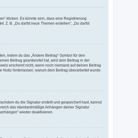
n“ klicken. Es könnte sein, dass eine Registrierung
t. Z. B. „Du darfst neue Themen erstellen“, „Du darfst
iten, indem du das „Ändere Beitrag“-Symbol für den
inen Beitrag geantwortet hat, wird dein Beitrag in der
nweis erscheint nicht, wenn noch niemand auf deinen Beitrag
ne Notiz hinterlassen, warum dein Beitrag überarbeitet wurde.
chdem du die Signatur erstellt und gespeichert hast, kannst
Bereich das standardmäßige Anhängen deiner Signatur
r anhängen“ wieder deaktivieren.