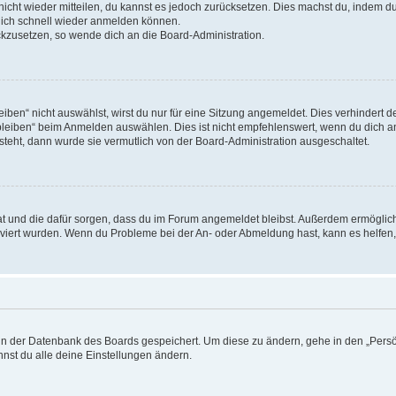
 nicht wieder mitteilen, du kannst es jedoch zurücksetzen. Dies machst du, indem 
 dich schnell wieder anmelden können.
ückzusetzen, so wende dich an die Board-Administration.
en“ nicht auswählst, wirst du nur für eine Sitzung angemeldet. Dies verhindert 
leiben“ beim Anmelden auswählen. Dies ist nicht empfehlenswert, wenn du dich an
 steht, dann wurde sie vermutlich von der Board-Administration ausgeschaltet.
 hat und die dafür sorgen, dass du im Forum angemeldet bleibst. Außerdem ermögli
tiviert wurden. Wenn du Probleme bei der An- oder Abmeldung hast, kann es helfen
n in der Datenbank des Boards gespeichert. Um diese zu ändern, gehe in den „Persö
nst du alle deine Einstellungen ändern.