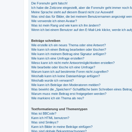
Die Forenuhr geht falsch!
Ich habe die Zeitzone eingestellt, aber die Forenuhr geht immer noch f
Meine Sprache steht auf diesem Board nicht zur Auswahl!
Was sind das für Bilder, die bei meinem Benutzernamen angezeigt we
Wie verwende ich einen Avatar?
Was ist mein Rang und wie kann ich ihn ändern?
Wenn ich bei einem Benutzer auf den E-Mail-Link klicke, werde ich au
Beiträge schreiben
Wie erstelle ich ein neues Thema oder eine Antwort?
Wie kann ich einen Beitrag bearbeiten oder löschen?
Wie kann ich meinem Beitrag eine Signatur anfügen?
Wie kann ich eine Umfrage erstellen?
Wieso kann ich nicht mehr Antwortmöglichkeiten erstellen?
Wie bearbeite oder lösche ich eine Umfrage?
Warum kann ich auf bestimmte Foren nicht zugreifen?
Weshalb kann ich keine Dateianhänge anfügen?
Weshalb wurde ich verwarnt?
Wie kann ich Beiträge den Moderatoren melden?
Was bewirkt die „Speichern“-Schaltfläche beim Schreiben eines Beitra
Warum muss mein Beitrag erst freigegeben werden?
Wie markiere ich ein Thema als neu?
Textformatierung und Thementypen
Was ist BBCode?
Kann ich HTML benutzen?
Was sind Smileys?
Kann ich Bilder in meine Beiträge einfügen?
Was sind globale Bekanntmachungen?