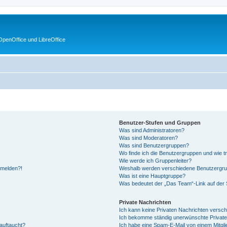
penOffice und LibreOffice
Benutzer-Stufen und Gruppen
Was sind Administratoren?
Was sind Moderatoren?
Was sind Benutzergruppen?
Wo finde ich die Benutzergruppen und wie tr
Wie werde ich Gruppenleiter?
anmelden?!
Weshalb werden verschiedene Benutzergrupp
Was ist eine Hauptgruppe?
Was bedeutet der „Das Team“-Link auf der S
Private Nachrichten
Ich kann keine Privaten Nachrichten versch
Ich bekomme ständig unerwünschte Private
auftaucht?
Ich habe eine Spam-E-Mail von einem Mitgli