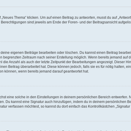
„Neues Thema“ klicken. Um auf einen Beitrag zu antworten, musst du auf „Antworte
e Berechtigungen sind jeweils am Ende der Foren- und der Beitragsansicht aufgeliste
r deine eigenen Beiträge bearbeiten oder löschen. Du kannst einen Beitrag bearbe
inen begrenzten Zeitraum nach seiner Erstellung möglich. Wenn bereits jemand auf de
 die Anzahl als auch der letzte Zeitpunkt der Bearbeitungen angezeigt. Dieser Hi
en Beitrag überarbeitet hat. Diese können jedoch, falls sie es für nötig halten, ei
hen können, wenn bereits jemand darauf geantwortet hat.
st eine solche in den Einstellungen in deinem persönlichen Bereich entwerfen. Na
eren. Du kannst eine Signatur auch hinzufügen, indem du in deinem persönlichen 
atur verfassen möchtest, so kannst du dort einfach das Kontrollkästchen „Signatu