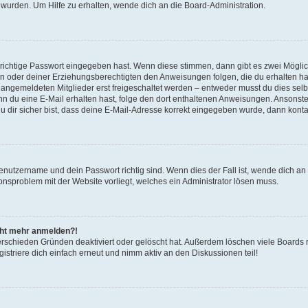
 wurden. Um Hilfe zu erhalten, wende dich an die Board-Administration.
 richtige Passwort eingegeben hast. Wenn diese stimmen, dann gibt es zwei Mögl
tern oder deiner Erziehungsberechtigten den Anweisungen folgen, die du erhalten ha
u angemeldeten Mitglieder erst freigeschaltet werden – entweder musst du dies selbs
. Wenn du eine E-Mail erhalten hast, folge den dort enthaltenen Anweisungen. Ansons
 dir sicher bist, dass deine E-Mail-Adresse korrekt eingegeben wurde, dann kontak
Benutzername und dein Passwort richtig sind. Wenn dies der Fall ist, wende dich a
ionsproblem mit der Website vorliegt, welches ein Administrator lösen muss.
icht mehr anmelden?!
erschieden Gründen deaktiviert oder gelöscht hat. Außerdem löschen viele Boards r
triere dich einfach erneut und nimm aktiv an den Diskussionen teil!