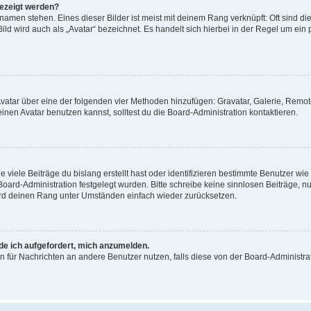
gezeigt werden?
amen stehen. Eines dieser Bilder ist meist mit deinem Rang verknüpft: Oft sind di
ld wird auch als „Avatar“ bezeichnet. Es handelt sich hierbei in der Regel um ein
 Avatar über eine der folgenden vier Methoden hinzufügen: Gravatar, Galerie, Rem
en Avatar benutzen kannst, solltest du die Board-Administration kontaktieren.
viele Beiträge du bislang erstellt hast oder identifizieren bestimmte Benutzer w
 Board-Administration festgelegt wurden. Bitte schreibe keine sinnlosen Beiträge
wird deinen Rang unter Umständen einfach wieder zurücksetzen.
rde ich aufgefordert, mich anzumelden.
ion für Nachrichten an andere Benutzer nutzen, falls diese von der Board-Administ