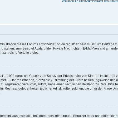
Wie kann ich einen Administrator des Board
istration dieses Forums entscheidet, ob du registriert sein musst, um Beiträge zu s
ung stehen: zum Beispiel Avatarbilder, Private Nachrichten, E-Mail-Versand an ander
 zahlreiche Vorteile bietet.
t of 1998 (deutsch: Gesetz zum Schutz der Privatsphäre von Kindern im Internet vo
unter 13 Jahren erheben, hierzu die Zustimmung der Eltern beziehungsweise des o
h zu registrieren versuchst, zutrifft, ziehe einen rechtlichen Beistand zu Rate. Bit
für Rechtsangelegenheiten jeglicher Art ist; außer solchen, die unter der Frage „
.
g komplett ausgeschaltet hat, damit sich keine neuen Benutzer mehr anmelden könn