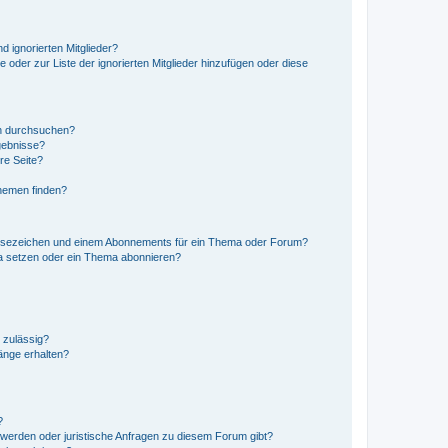
d ignorierten Mitglieder?
e oder zur Liste der ignorierten Mitglieder hinzufügen oder diese
en durchsuchen?
gebnisse?
re Seite?
hemen finden?
esezeichen und einem Abonnements für ein Thema oder Forum?
a setzen oder ein Thema abonnieren?
 zulässig?
hänge erhalten?
?
hwerden oder juristische Anfragen zu diesem Forum gibt?