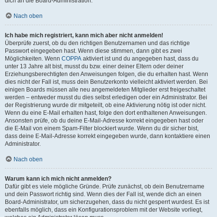
dich an die Board-Administration.
Nach oben
Ich habe mich registriert, kann mich aber nicht anmelden!
Überprüfe zuerst, ob du den richtigen Benutzernamen und das richtige
Passwort eingegeben hast. Wenn diese stimmen, dann gibt es zwei
Möglichkeiten. Wenn
COPPA
aktiviert ist und du angegeben hast, dass du
unter 13 Jahre alt bist, musst du bzw. einer deiner Eltern oder deiner
Erziehungsberechtigten den Anweisungen folgen, die du erhalten hast. Wenn
dies nicht der Fall ist, muss dein Benutzerkonto vielleicht aktiviert werden. Bei
einigen Boards müssen alle neu angemeldeten Mitglieder erst freigeschaltet
werden – entweder musst du dies selbst erledigen oder ein Administrator. Bei
der Registrierung wurde dir mitgeteilt, ob eine Aktivierung nötig ist oder nicht.
Wenn du eine E-Mail erhalten hast, folge den dort enthaltenen Anweisungen.
Ansonsten prüfe, ob du deine E-Mail-Adresse korrekt eingegeben hast oder
die E-Mail von einem Spam-Filter blockiert wurde. Wenn du dir sicher bist,
dass deine E-Mail-Adresse korrekt eingegeben wurde, dann kontaktiere einen
Administrator.
Nach oben
Warum kann ich mich nicht anmelden?
Dafür gibt es viele mögliche Gründe. Prüfe zunächst, ob dein Benutzername
und dein Passwort richtig sind. Wenn dies der Fall ist, wende dich an einen
Board-Administrator, um sicherzugehen, dass du nicht gesperrt wurdest. Es ist
ebenfalls möglich, dass ein Konfigurationsproblem mit der Website vorliegt,