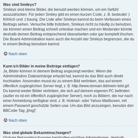
Was sind Smileys?
Smileys sind kleine Bilder, die benutzt werden können, um ein Gefühl
auszudrücken. Für jeden Smiley gibt es einen kurzen Code, z. B. bedeutet :)
fröhlich und :( traurig. Die Liste aller Smileys kannst du beim Verfassen eines
Beitrags sehen. Versuche bitte trotzdem, Smileys nicht zu häufig zu benutzen,
sie können einen Beitrag schnell unlesbar machen und ein Moderator könnte
deshalb deinen Beitrag entsprechend überarbeiten oder gar komplett löschen.
Die Board-Administration kann auch die Anzahl der Smileys begrenzen, die du
in einem Beitrag benutzen kannst.
Nach oben
Kann ich Bilder in meine Beiträge einfügen?
Ja, Bilder können in deinem Beitrag angezeigt werden. Wenn die
Administration Dateianhänge erlaubt hat, kannst du das Bild auch direkt
hochladen. Ansonsten musst du zu einem Bild verlinken, das auf einem
öffentlich zugänglichen Server liegt, z. B. http://www.domain.tld/mein-bild.gif.
Du kannst weder Bilder verlinken, die sich auf deinem eigenen PC befinden
(außer es ist ein öffentlich zugänglicher Server), noch zu Bildern, die nur nach
einer Anmeldung verfügbar sind, z. B. Hotmail- oder Yahoo-Mailboxen, mit
einem Passwort geschützte Seiten usw. Um das Bild anzuzeigen, benutze den
BBCode-Tag „[img]“.
Nach oben
Was sind globale Bekanntmachungen?
Globale Bekanntmachungen beinhalten wichtige Informationen, deshalb