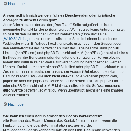
Nach oben
An wen soll ich mich wenden, falls es Beschwerden oder juristische
Anfragen zu diesem Forum gibt?
Jeder Administrator, der auf der „Das Team“-Seite aufgeführt ist, ist ein
geeigneter Kontakt für deine Beschwerde. Wenn du so keine Antwort erhältst,
solltest du den Besitzer der Domain kontaktieren (führe dazu eine
„WHOIS“-Abfrage
durch) oder — falls diese Seite bei einem kostenlosen
Webhoster wie z. B. Yahoo!, free.fr, funpic.de usw. liegt — den Support oder
den Abuse-Kontakt des betreffenden Dienstes. Bitte beachte, dass phpBB
Limited (phpBB.com) und phpBB Deutschland e. V. (phpBB.de)
absolut keinen
Einfluss
auf die Benutzung oder den oder die Benutzer der Forensoftware
haben und dafür in keiner Weise zur Verantwortung herangezogen werden
können. Kontaktiere daher nie phpBB Limited oder phpBB Deutschland e. V. in
Zusammenhang mit jeglichen juristischen Fragen (Unterlassungserklärungen,
Haftungsfragen usw.), die
sich nicht direkt
auf die Websiten phpbb.com,
phpbb.de oder die phpBB-Software selbst beziehen. Falls du phpBB Limited
oder phpBB Deutschland e. V. E-Mails schreibst, die die
Softwarenutzung
durch Dritte
betreffen, so wirst du, wenn überhaupt, höchstens eine knappe
Antwort erhalten.
Nach oben
Wie kann ich einen Administrator des Boards kontaktieren?
Alle Benutzer des Boards können das Kontaktformular nutzen, wenn die
Funktion durch die Board-Administration aktiviert wurde.
Mitglieder des Boards können zusätzlich den Link „Das Team“ verwenden.