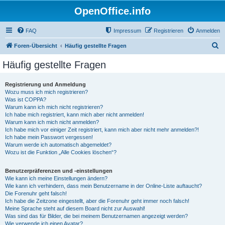
OpenOffice.info
FAQ
Impressum
Registrieren
Anmelden
S
Foren-Übersicht
Häufig gestellte Fragen
u
Häufig gestellte Fragen
c
h
Registrierung und Anmeldung
Wozu muss ich mich registrieren?
e
Was ist COPPA?
Warum kann ich mich nicht registrieren?
Ich habe mich registriert, kann mich aber nicht anmelden!
Warum kann ich mich nicht anmelden?
Ich habe mich vor einiger Zeit registriert, kann mich aber nicht mehr anmelden?!
Ich habe mein Passwort vergessen!
Warum werde ich automatisch abgemeldet?
Wozu ist die Funktion „Alle Cookies löschen“?
Benutzerpräferenzen und -einstellungen
Wie kann ich meine Einstellungen ändern?
Wie kann ich verhindern, dass mein Benutzername in der Online-Liste auftaucht?
Die Forenuhr geht falsch!
Ich habe die Zeitzone eingestellt, aber die Forenuhr geht immer noch falsch!
Meine Sprache steht auf diesem Board nicht zur Auswahl!
Was sind das für Bilder, die bei meinem Benutzernamen angezeigt werden?
Wie verwende ich einen Avatar?