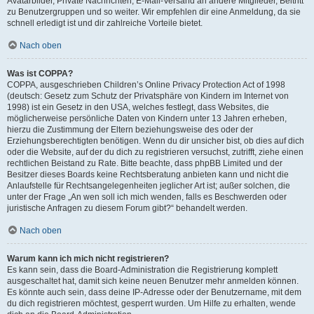
Avatarbilder, Private Nachrichten, E-Mail-Versand an andere Mitglieder, Beitritt
zu Benutzergruppen und so weiter. Wir empfehlen dir eine Anmeldung, da sie
schnell erledigt ist und dir zahlreiche Vorteile bietet.
Nach oben
Was ist COPPA?
COPPA, ausgeschrieben Children’s Online Privacy Protection Act of 1998
(deutsch: Gesetz zum Schutz der Privatsphäre von Kindern im Internet von
1998) ist ein Gesetz in den USA, welches festlegt, dass Websites, die
möglicherweise persönliche Daten von Kindern unter 13 Jahren erheben,
hierzu die Zustimmung der Eltern beziehungsweise des oder der
Erziehungsberechtigten benötigen. Wenn du dir unsicher bist, ob dies auf dich
oder die Website, auf der du dich zu registrieren versuchst, zutrifft, ziehe einen
rechtlichen Beistand zu Rate. Bitte beachte, dass phpBB Limited und der
Besitzer dieses Boards keine Rechtsberatung anbieten kann und nicht die
Anlaufstelle für Rechtsangelegenheiten jeglicher Art ist; außer solchen, die
unter der Frage „An wen soll ich mich wenden, falls es Beschwerden oder
juristische Anfragen zu diesem Forum gibt?“ behandelt werden.
Nach oben
Warum kann ich mich nicht registrieren?
Es kann sein, dass die Board-Administration die Registrierung komplett
ausgeschaltet hat, damit sich keine neuen Benutzer mehr anmelden können.
Es könnte auch sein, dass deine IP-Adresse oder der Benutzername, mit dem
du dich registrieren möchtest, gesperrt wurden. Um Hilfe zu erhalten, wende