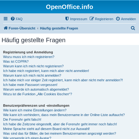
OpenOffice.info
FAQ
Impressum
Registrieren
Anmelden
S
Foren-Übersicht
Häufig gestellte Fragen
u
Häufig gestellte Fragen
c
h
Registrierung und Anmeldung
Wozu muss ich mich registrieren?
e
Was ist COPPA?
Warum kann ich mich nicht registrieren?
Ich habe mich registriert, kann mich aber nicht anmelden!
Warum kann ich mich nicht anmelden?
Ich habe mich vor einiger Zeit registriert, kann mich aber nicht mehr anmelden?!
Ich habe mein Passwort vergessen!
Warum werde ich automatisch abgemeldet?
Wozu ist die Funktion „Alle Cookies löschen“?
Benutzerpräferenzen und -einstellungen
Wie kann ich meine Einstellungen ändern?
Wie kann ich verhindern, dass mein Benutzername in der Online-Liste auftaucht?
Die Forenuhr geht falsch!
Ich habe die Zeitzone eingestellt, aber die Forenuhr geht immer noch falsch!
Meine Sprache steht auf diesem Board nicht zur Auswahl!
Was sind das für Bilder, die bei meinem Benutzernamen angezeigt werden?
Wie verwende ich einen Avatar?