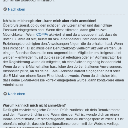
dich an die Board-Administration.
Nach oben
Ich habe mich registriert, kann mich aber nicht anmelden!
Überprüfe zuerst, ob du den richtigen Benutzernamen und das richtige
Passwort eingegeben hast. Wenn diese stimmen, dann gibt es zwei
Möglichkeiten. Wenn
COPPA
aktiviert ist und du angegeben hast, dass du
unter 13 Jahre alt bist, musst du bzw. einer deiner Eltern oder deiner
Erziehungsberechtigten den Anweisungen folgen, die du erhalten hast. Wenn
dies nicht der Fall ist, muss dein Benutzerkonto vielleicht aktiviert werden. Bei
einigen Boards müssen alle neu angemeldeten Mitglieder erst freigeschaltet
werden – entweder musst du dies selbst erledigen oder ein Administrator. Bei
der Registrierung wurde dir mitgeteilt, ob eine Aktivierung nötig ist oder nicht.
Wenn du eine E-Mail erhalten hast, folge den dort enthaltenen Anweisungen.
Ansonsten prüfe, ob du deine E-Mail-Adresse korrekt eingegeben hast oder
die E-Mail von einem Spam-Filter blockiert wurde. Wenn du dir sicher bist,
dass deine E-Mail-Adresse korrekt eingegeben wurde, dann kontaktiere einen
Administrator.
Nach oben
Warum kann ich mich nicht anmelden?
Dafür gibt es viele mögliche Gründe. Prüfe zunächst, ob dein Benutzername
und dein Passwort richtig sind. Wenn dies der Fall ist, wende dich an einen
Board-Administrator, um sicherzugehen, dass du nicht gesperrt wurdest. Es ist
ebenfalls möglich, dass ein Konfigurationsproblem mit der Website vorliegt,