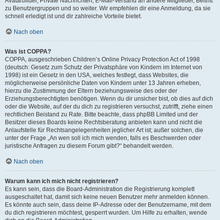
Avatarbilder, Private Nachrichten, E-Mail-Versand an andere Mitglieder, Beitritt
zu Benutzergruppen und so weiter. Wir empfehlen dir eine Anmeldung, da sie
schnell erledigt ist und dir zahlreiche Vorteile bietet.
Nach oben
Was ist COPPA?
COPPA, ausgeschrieben Children’s Online Privacy Protection Act of 1998
(deutsch: Gesetz zum Schutz der Privatsphäre von Kindern im Internet von
1998) ist ein Gesetz in den USA, welches festlegt, dass Websites, die
möglicherweise persönliche Daten von Kindern unter 13 Jahren erheben,
hierzu die Zustimmung der Eltern beziehungsweise des oder der
Erziehungsberechtigten benötigen. Wenn du dir unsicher bist, ob dies auf dich
oder die Website, auf der du dich zu registrieren versuchst, zutrifft, ziehe einen
rechtlichen Beistand zu Rate. Bitte beachte, dass phpBB Limited und der
Besitzer dieses Boards keine Rechtsberatung anbieten kann und nicht die
Anlaufstelle für Rechtsangelegenheiten jeglicher Art ist; außer solchen, die
unter der Frage „An wen soll ich mich wenden, falls es Beschwerden oder
juristische Anfragen zu diesem Forum gibt?“ behandelt werden.
Nach oben
Warum kann ich mich nicht registrieren?
Es kann sein, dass die Board-Administration die Registrierung komplett
ausgeschaltet hat, damit sich keine neuen Benutzer mehr anmelden können.
Es könnte auch sein, dass deine IP-Adresse oder der Benutzername, mit dem
du dich registrieren möchtest, gesperrt wurden. Um Hilfe zu erhalten, wende