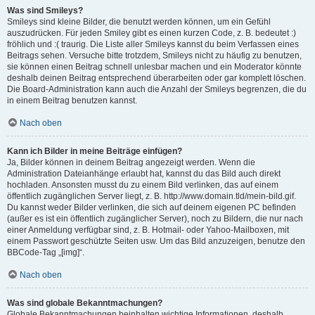
Was sind Smileys?
Smileys sind kleine Bilder, die benutzt werden können, um ein Gefühl
auszudrücken. Für jeden Smiley gibt es einen kurzen Code, z. B. bedeutet :)
fröhlich und :( traurig. Die Liste aller Smileys kannst du beim Verfassen eines
Beitrags sehen. Versuche bitte trotzdem, Smileys nicht zu häufig zu benutzen,
sie können einen Beitrag schnell unlesbar machen und ein Moderator könnte
deshalb deinen Beitrag entsprechend überarbeiten oder gar komplett löschen.
Die Board-Administration kann auch die Anzahl der Smileys begrenzen, die du
in einem Beitrag benutzen kannst.
Nach oben
Kann ich Bilder in meine Beiträge einfügen?
Ja, Bilder können in deinem Beitrag angezeigt werden. Wenn die
Administration Dateianhänge erlaubt hat, kannst du das Bild auch direkt
hochladen. Ansonsten musst du zu einem Bild verlinken, das auf einem
öffentlich zugänglichen Server liegt, z. B. http://www.domain.tld/mein-bild.gif.
Du kannst weder Bilder verlinken, die sich auf deinem eigenen PC befinden
(außer es ist ein öffentlich zugänglicher Server), noch zu Bildern, die nur nach
einer Anmeldung verfügbar sind, z. B. Hotmail- oder Yahoo-Mailboxen, mit
einem Passwort geschützte Seiten usw. Um das Bild anzuzeigen, benutze den
BBCode-Tag „[img]“.
Nach oben
Was sind globale Bekanntmachungen?
Globale Bekanntmachungen beinhalten wichtige Informationen, deshalb