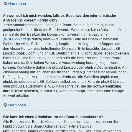
Nach oben
An wen soll ich mich wenden, falls es Beschwerden oder juristische
Anfragen zu diesem Forum gibt?
Jeder Administrator, der auf der „Das Team“-Seite aufgeführt ist, ist ein
geeigneter Kontakt für deine Beschwerde. Wenn du so keine Antwort erhältst,
solltest du den Besitzer der Domain kontaktieren (führe dazu eine
„WHOIS“-Abfrage
durch) oder — falls diese Seite bei einem kostenlosen
Webhoster wie z. B. Yahoo!, free.fr, funpic.de usw. liegt — den Support oder
den Abuse-Kontakt des betreffenden Dienstes. Bitte beachte, dass phpBB
Limited (phpBB.com) und phpBB Deutschland e. V. (phpBB.de)
absolut keinen
Einfluss
auf die Benutzung oder den oder die Benutzer der Forensoftware
haben und dafür in keiner Weise zur Verantwortung herangezogen werden
können. Kontaktiere daher nie phpBB Limited oder phpBB Deutschland e. V. in
Zusammenhang mit jeglichen juristischen Fragen (Unterlassungserklärungen,
Haftungsfragen usw.), die
sich nicht direkt
auf die Websiten phpbb.com,
phpbb.de oder die phpBB-Software selbst beziehen. Falls du phpBB Limited
oder phpBB Deutschland e. V. E-Mails schreibst, die die
Softwarenutzung
durch Dritte
betreffen, so wirst du, wenn überhaupt, höchstens eine knappe
Antwort erhalten.
Nach oben
Wie kann ich einen Administrator des Boards kontaktieren?
Alle Benutzer des Boards können das Kontaktformular nutzen, wenn die
Funktion durch die Board-Administration aktiviert wurde.
Mitglieder des Boards können zusätzlich den Link „Das Team“ verwenden.