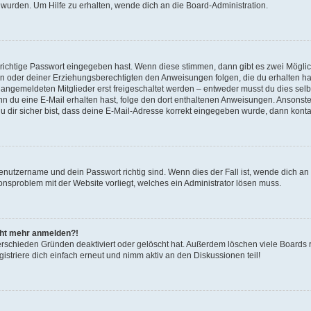
 wurden. Um Hilfe zu erhalten, wende dich an die Board-Administration.
 richtige Passwort eingegeben hast. Wenn diese stimmen, dann gibt es zwei Mögl
tern oder deiner Erziehungsberechtigten den Anweisungen folgen, die du erhalten ha
u angemeldeten Mitglieder erst freigeschaltet werden – entweder musst du dies selbs
. Wenn du eine E-Mail erhalten hast, folge den dort enthaltenen Anweisungen. Ansons
 dir sicher bist, dass deine E-Mail-Adresse korrekt eingegeben wurde, dann kontak
Benutzername und dein Passwort richtig sind. Wenn dies der Fall ist, wende dich a
ionsproblem mit der Website vorliegt, welches ein Administrator lösen muss.
icht mehr anmelden?!
erschieden Gründen deaktiviert oder gelöscht hat. Außerdem löschen viele Boards r
triere dich einfach erneut und nimm aktiv an den Diskussionen teil!