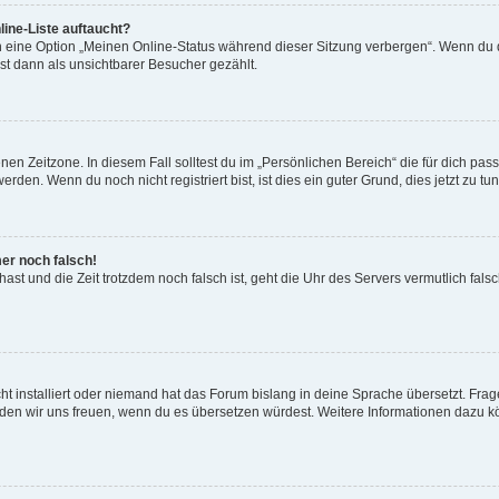
ine-Liste auftaucht?
n eine Option „Meinen Online-Status während dieser Sitzung verbergen“. Wenn du d
st dann als unsichtbarer Besucher gezählt.
en Zeitzone. In diesem Fall solltest du im „Persönlichen Bereich“ die für dich passe
den. Wenn du noch nicht registriert bist, ist dies ein guter Grund, dies jetzt zu tun
mer noch falsch!
t hast und die Zeit trotzdem noch falsch ist, geht die Uhr des Servers vermutlich fal
t installiert oder niemand hat das Forum bislang in deine Sprache übersetzt. Frag
, würden wir uns freuen, wenn du es übersetzen würdest. Weitere Informationen dazu