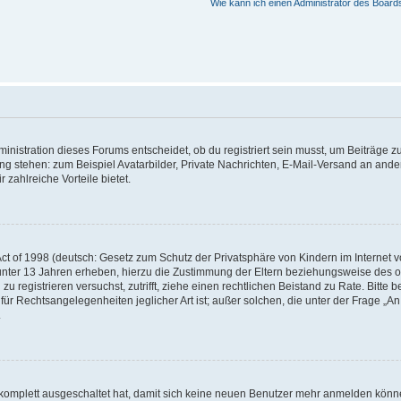
Wie kann ich einen Administrator des Board
istration dieses Forums entscheidet, ob du registriert sein musst, um Beiträge zu s
ung stehen: zum Beispiel Avatarbilder, Private Nachrichten, E-Mail-Versand an ander
 zahlreiche Vorteile bietet.
t of 1998 (deutsch: Gesetz zum Schutz der Privatsphäre von Kindern im Internet vo
unter 13 Jahren erheben, hierzu die Zustimmung der Eltern beziehungsweise des o
h zu registrieren versuchst, zutrifft, ziehe einen rechtlichen Beistand zu Rate. Bit
für Rechtsangelegenheiten jeglicher Art ist; außer solchen, die unter der Frage „
.
g komplett ausgeschaltet hat, damit sich keine neuen Benutzer mehr anmelden könn