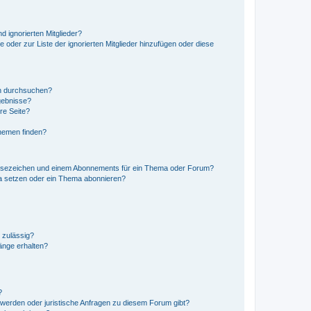
d ignorierten Mitglieder?
e oder zur Liste der ignorierten Mitglieder hinzufügen oder diese
en durchsuchen?
gebnisse?
re Seite?
hemen finden?
esezeichen und einem Abonnements für ein Thema oder Forum?
a setzen oder ein Thema abonnieren?
 zulässig?
hänge erhalten?
?
hwerden oder juristische Anfragen zu diesem Forum gibt?