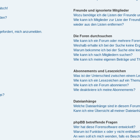
alsch!
Freunde und ignorierte Mitglieder
Wozu benötige ich die Listen der Freunde un
rden?
Wie kann ich Mitglieder zur Liste der Freund
wieder aus den Listen entfernen?
fgefordert, mich anzumelden.
Die Foren durchsuchen
Wie kann ich ein Forum oder mehrere For
Weshalb erhalte ich bei der Suche keine Er
Warum bekomme ich bei der Suche eine lee
Wie kann ich nach Mitgliedern suchen?
Wie kann ich meine eigenen Beiträge und T
Abonnements und Lesezeichen
Was ist der Unterschied zwischen einem L
Wie kann ich ein Lesezeichen auf ein Them
Wie kann ich ein Forum abonnieren?
Wie deaktiviere ich meine Abonnements?
gs?
Dateianhänge
Welche Dateianhänge sind in diesem Forum
Kann ich eine Übersicht all meiner Dateian
phpBB betreffende Fragen
Wer hat diese Forensoftware entwickelt?
Warum ist Funktion x oder y nicht enthalten
An wen soll ich mich wenden, falls es Besc