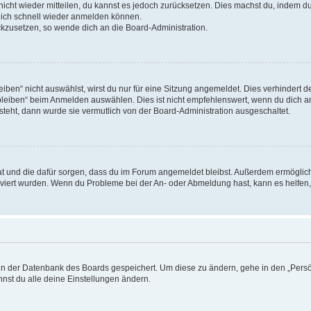
 nicht wieder mitteilen, du kannst es jedoch zurücksetzen. Dies machst du, indem 
 dich schnell wieder anmelden können.
ückzusetzen, so wende dich an die Board-Administration.
en“ nicht auswählst, wirst du nur für eine Sitzung angemeldet. Dies verhindert 
leiben“ beim Anmelden auswählen. Dies ist nicht empfehlenswert, wenn du dich an
 steht, dann wurde sie vermutlich von der Board-Administration ausgeschaltet.
 hat und die dafür sorgen, dass du im Forum angemeldet bleibst. Außerdem ermögli
tiviert wurden. Wenn du Probleme bei der An- oder Abmeldung hast, kann es helfen
n in der Datenbank des Boards gespeichert. Um diese zu ändern, gehe in den „Persö
nst du alle deine Einstellungen ändern.