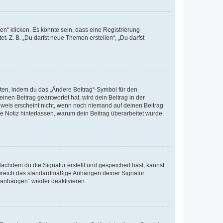
n“ klicken. Es könnte sein, dass eine Registrierung
t. Z. B. „Du darfst neue Themen erstellen“, „Du darfst
iten, indem du das „Ändere Beitrag“-Symbol für den
inen Beitrag geantwortet hat, wird dein Beitrag in der
nweis erscheint nicht, wenn noch niemand auf deinen Beitrag
ne Notiz hinterlassen, warum dein Beitrag überarbeitet wurde.
chdem du die Signatur erstellt und gespeichert hast, kannst
Bereich das standardmäßige Anhängen deiner Signatur
r anhängen“ wieder deaktivieren.