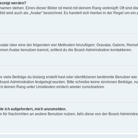
gezeigt werden?
amen stehen. Eines dieser Bilder ist meist mit deinem Rang verknüpft: Oft sind di
ld wird auch als „Avatar“ bezeichnet. Es handelt sich hierbei in der Regel um ein
 Avatar über eine der folgenden vier Methoden hinzufügen: Gravatar, Galerie, Rem
en Avatar benutzen kannst, solltest du die Board-Administration kontaktieren.
viele Beiträge du bislang erstellt hast oder identifizieren bestimmte Benutzer w
 Board-Administration festgelegt wurden. Bitte schreibe keine sinnlosen Beiträge
wird deinen Rang unter Umständen einfach wieder zurücksetzen.
rde ich aufgefordert, mich anzumelden.
ion für Nachrichten an andere Benutzer nutzen, falls diese von der Board-Administ