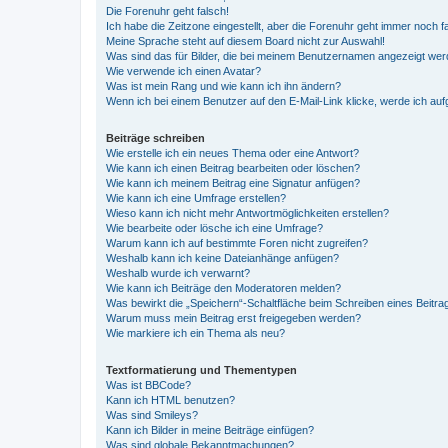
Die Forenuhr geht falsch!
Ich habe die Zeitzone eingestellt, aber die Forenuhr geht immer noch f
Meine Sprache steht auf diesem Board nicht zur Auswahl!
Was sind das für Bilder, die bei meinem Benutzernamen angezeigt we
Wie verwende ich einen Avatar?
Was ist mein Rang und wie kann ich ihn ändern?
Wenn ich bei einem Benutzer auf den E-Mail-Link klicke, werde ich au
Beiträge schreiben
Wie erstelle ich ein neues Thema oder eine Antwort?
Wie kann ich einen Beitrag bearbeiten oder löschen?
Wie kann ich meinem Beitrag eine Signatur anfügen?
Wie kann ich eine Umfrage erstellen?
Wieso kann ich nicht mehr Antwortmöglichkeiten erstellen?
Wie bearbeite oder lösche ich eine Umfrage?
Warum kann ich auf bestimmte Foren nicht zugreifen?
Weshalb kann ich keine Dateianhänge anfügen?
Weshalb wurde ich verwarnt?
Wie kann ich Beiträge den Moderatoren melden?
Was bewirkt die „Speichern“-Schaltfläche beim Schreiben eines Beitra
Warum muss mein Beitrag erst freigegeben werden?
Wie markiere ich ein Thema als neu?
Textformatierung und Thementypen
Was ist BBCode?
Kann ich HTML benutzen?
Was sind Smileys?
Kann ich Bilder in meine Beiträge einfügen?
Was sind globale Bekanntmachungen?