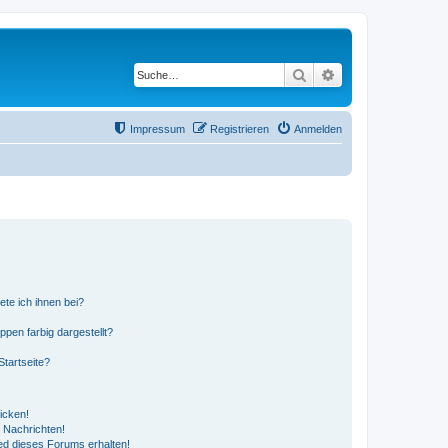
Suche
Erweiterte Suche
Impressum
Registrieren
Anmelden
ete ich ihnen bei?
en farbig dargestellt?
tartseite?
icken!
 Nachrichten!
ed dieses Forums erhalten!