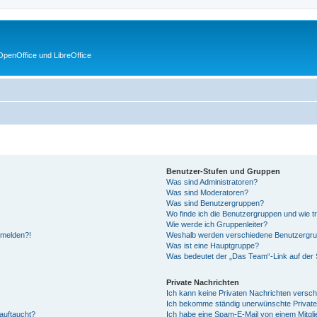
penOffice und LibreOffice
Benutzer-Stufen und Gruppen
Was sind Administratoren?
Was sind Moderatoren?
Was sind Benutzergruppen?
Wo finde ich die Benutzergruppen und wie tr
Wie werde ich Gruppenleiter?
anmelden?!
Weshalb werden verschiedene Benutzergrupp
Was ist eine Hauptgruppe?
Was bedeutet der „Das Team“-Link auf der S
Private Nachrichten
Ich kann keine Privaten Nachrichten versch
Ich bekomme ständig unerwünschte Private
auftaucht?
Ich habe eine Spam-E-Mail von einem Mitgli