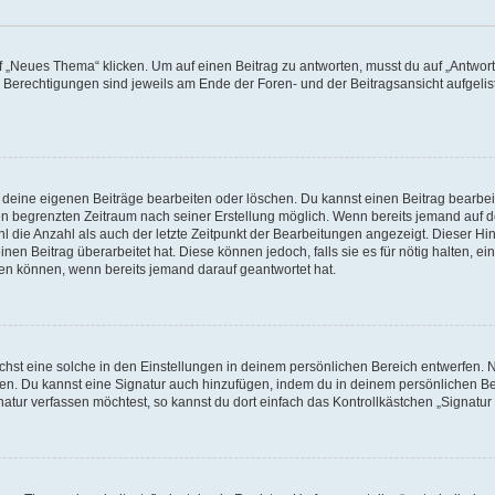
„Neues Thema“ klicken. Um auf einen Beitrag zu antworten, musst du auf „Antworte
e Berechtigungen sind jeweils am Ende der Foren- und der Beitragsansicht aufgeliste
r deine eigenen Beiträge bearbeiten oder löschen. Du kannst einen Beitrag bearbe
inen begrenzten Zeitraum nach seiner Erstellung möglich. Wenn bereits jemand auf de
 die Anzahl als auch der letzte Zeitpunkt der Bearbeitungen angezeigt. Dieser Hi
en Beitrag überarbeitet hat. Diese können jedoch, falls sie es für nötig halten, ei
hen können, wenn bereits jemand darauf geantwortet hat.
st eine solche in den Einstellungen in deinem persönlichen Bereich entwerfen. Na
eren. Du kannst eine Signatur auch hinzufügen, indem du in deinem persönlichen 
atur verfassen möchtest, so kannst du dort einfach das Kontrollkästchen „Signatu