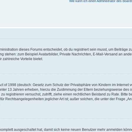
Wie kann ich einen Administrator des Board
istration dieses Forums entscheidet, ob du registriert sein musst, um Beiträge zu s
ung stehen: zum Beispiel Avatarbilder, Private Nachrichten, E-Mail-Versand an ander
 zahlreiche Vorteile bietet.
t of 1998 (deutsch: Gesetz zum Schutz der Privatsphäre von Kindern im Internet vo
unter 13 Jahren erheben, hierzu die Zustimmung der Eltern beziehungsweise des o
h zu registrieren versuchst, zutrifft, ziehe einen rechtlichen Beistand zu Rate. Bit
für Rechtsangelegenheiten jeglicher Art ist; außer solchen, die unter der Frage „
.
g komplett ausgeschaltet hat, damit sich keine neuen Benutzer mehr anmelden könn