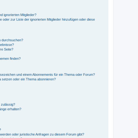
d ignorierten Mitglieder?
e oder zur Liste der ignorierten Mitglieder hinzufügen oder diese
en durchsuchen?
gebnisse?
re Seite?
hemen finden?
esezeichen und einem Abonnements für ein Thema oder Forum?
a setzen oder ein Thema abonnieren?
 zulässig?
hänge erhalten?
?
hwerden oder juristische Anfragen zu diesem Forum gibt?