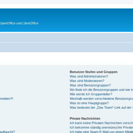
penOffice und LibreOffice
Benutzer-Stufen und Gruppen
Was sind Administratoren?
Was sind Moderatoren?
Was sind Benutzergruppen?
Wo finde ich die Benutzergruppen und wie tr
Wie werde ich Gruppenleiter?
anmelden?!
Weshalb werden verschiedene Benutzergrupp
Was ist eine Hauptgruppe?
Was bedeutet der „Das Team“-Link auf der S
Private Nachrichten
Ich kann keine Privaten Nachrichten versch
Ich bekomme ständig unerwünschte Private
auftaucht?
Ich habe eine Spam-E-Mail von einem Mitgli