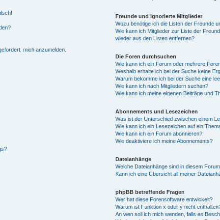
alsch!
Freunde und ignorierte Mitglieder
Wozu benötige ich die Listen der Freunde un
rden?
Wie kann ich Mitglieder zur Liste der Freund
wieder aus den Listen entfernen?
fgefordert, mich anzumelden.
Die Foren durchsuchen
Wie kann ich ein Forum oder mehrere For
Weshalb erhalte ich bei der Suche keine Er
Warum bekomme ich bei der Suche eine lee
Wie kann ich nach Mitgliedern suchen?
Wie kann ich meine eigenen Beiträge und T
Abonnements und Lesezeichen
Was ist der Unterschied zwischen einem L
Wie kann ich ein Lesezeichen auf ein Them
Wie kann ich ein Forum abonnieren?
Wie deaktiviere ich meine Abonnements?
gs?
Dateianhänge
Welche Dateianhänge sind in diesem Forum
Kann ich eine Übersicht all meiner Dateian
phpBB betreffende Fragen
Wer hat diese Forensoftware entwickelt?
Warum ist Funktion x oder y nicht enthalten
An wen soll ich mich wenden, falls es Besc