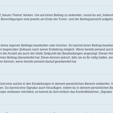
„Neues Thema“ klicken. Um auf einen Beitrag zu antworten, musst du auf „Antworte
e Berechtigungen sind jeweils am Ende der Foren- und der Beitragsansicht aufgeliste
r deine eigenen Beiträge bearbeiten oder löschen. Du kannst einen Beitrag bearbe
inen begrenzten Zeitraum nach seiner Erstellung möglich. Wenn bereits jemand auf de
 die Anzahl als auch der letzte Zeitpunkt der Bearbeitungen angezeigt. Dieser Hi
en Beitrag überarbeitet hat. Diese können jedoch, falls sie es für nötig halten, ei
hen können, wenn bereits jemand darauf geantwortet hat.
st eine solche in den Einstellungen in deinem persönlichen Bereich entwerfen. Na
eren. Du kannst eine Signatur auch hinzufügen, indem du in deinem persönlichen 
atur verfassen möchtest, so kannst du dort einfach das Kontrollkästchen „Signatu