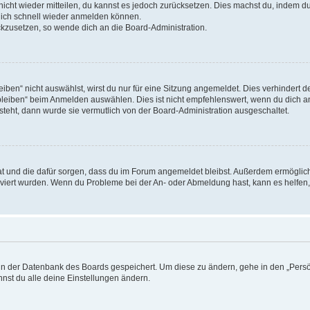
 nicht wieder mitteilen, du kannst es jedoch zurücksetzen. Dies machst du, indem 
 dich schnell wieder anmelden können.
ückzusetzen, so wende dich an die Board-Administration.
en“ nicht auswählst, wirst du nur für eine Sitzung angemeldet. Dies verhindert 
leiben“ beim Anmelden auswählen. Dies ist nicht empfehlenswert, wenn du dich an
 steht, dann wurde sie vermutlich von der Board-Administration ausgeschaltet.
 hat und die dafür sorgen, dass du im Forum angemeldet bleibst. Außerdem ermögli
tiviert wurden. Wenn du Probleme bei der An- oder Abmeldung hast, kann es helfen
n in der Datenbank des Boards gespeichert. Um diese zu ändern, gehe in den „Persö
nst du alle deine Einstellungen ändern.