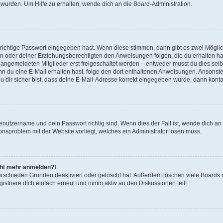
 wurden. Um Hilfe zu erhalten, wende dich an die Board-Administration.
 richtige Passwort eingegeben hast. Wenn diese stimmen, dann gibt es zwei Mögl
tern oder deiner Erziehungsberechtigten den Anweisungen folgen, die du erhalten ha
u angemeldeten Mitglieder erst freigeschaltet werden – entweder musst du dies selbs
. Wenn du eine E-Mail erhalten hast, folge den dort enthaltenen Anweisungen. Ansons
 dir sicher bist, dass deine E-Mail-Adresse korrekt eingegeben wurde, dann kontak
Benutzername und dein Passwort richtig sind. Wenn dies der Fall ist, wende dich a
ionsproblem mit der Website vorliegt, welches ein Administrator lösen muss.
icht mehr anmelden?!
erschieden Gründen deaktiviert oder gelöscht hat. Außerdem löschen viele Boards r
triere dich einfach erneut und nimm aktiv an den Diskussionen teil!