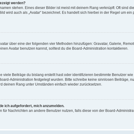
gezeigt werden?
amen stehen. Eines dieser Bilder ist meist mit deinem Rang verknüpft: Oft sind di
ld wird auch als „Avatar“ bezeichnet. Es handelt sich hierbei in der Regel um ein
 Avatar über eine der folgenden vier Methoden hinzufügen: Gravatar, Galerie, Rem
en Avatar benutzen kannst, solltest du die Board-Administration kontaktieren.
viele Beiträge du bislang erstellt hast oder identifizieren bestimmte Benutzer w
 Board-Administration festgelegt wurden. Bitte schreibe keine sinnlosen Beiträge
wird deinen Rang unter Umständen einfach wieder zurücksetzen.
rde ich aufgefordert, mich anzumelden.
ion für Nachrichten an andere Benutzer nutzen, falls diese von der Board-Administ