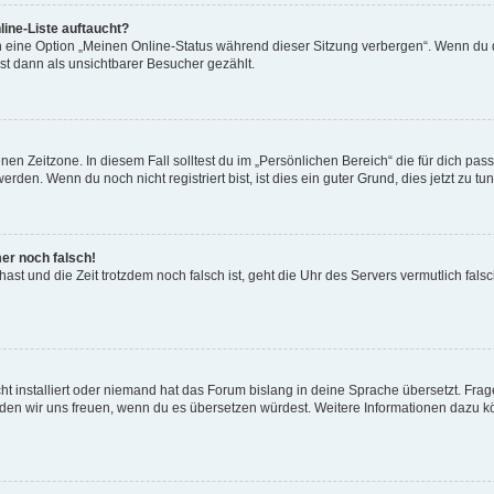
ine-Liste auftaucht?
n eine Option „Meinen Online-Status während dieser Sitzung verbergen“. Wenn du d
st dann als unsichtbarer Besucher gezählt.
en Zeitzone. In diesem Fall solltest du im „Persönlichen Bereich“ die für dich passe
den. Wenn du noch nicht registriert bist, ist dies ein guter Grund, dies jetzt zu tun
mer noch falsch!
t hast und die Zeit trotzdem noch falsch ist, geht die Uhr des Servers vermutlich fal
t installiert oder niemand hat das Forum bislang in deine Sprache übersetzt. Frag
, würden wir uns freuen, wenn du es übersetzen würdest. Weitere Informationen dazu