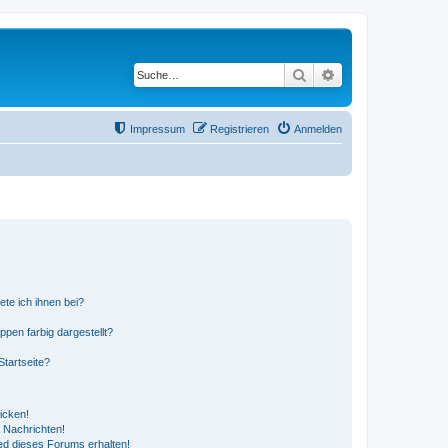
Suche
Erweiterte Suche
Impressum
Registrieren
Anmelden
ete ich ihnen bei?
en farbig dargestellt?
tartseite?
icken!
 Nachrichten!
ed dieses Forums erhalten!