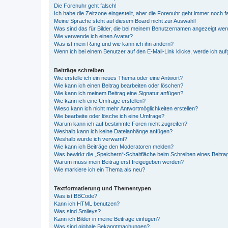
Die Forenuhr geht falsch!
Ich habe die Zeitzone eingestellt, aber die Forenuhr geht immer noch f
Meine Sprache steht auf diesem Board nicht zur Auswahl!
Was sind das für Bilder, die bei meinem Benutzernamen angezeigt we
Wie verwende ich einen Avatar?
Was ist mein Rang und wie kann ich ihn ändern?
Wenn ich bei einem Benutzer auf den E-Mail-Link klicke, werde ich au
Beiträge schreiben
Wie erstelle ich ein neues Thema oder eine Antwort?
Wie kann ich einen Beitrag bearbeiten oder löschen?
Wie kann ich meinem Beitrag eine Signatur anfügen?
Wie kann ich eine Umfrage erstellen?
Wieso kann ich nicht mehr Antwortmöglichkeiten erstellen?
Wie bearbeite oder lösche ich eine Umfrage?
Warum kann ich auf bestimmte Foren nicht zugreifen?
Weshalb kann ich keine Dateianhänge anfügen?
Weshalb wurde ich verwarnt?
Wie kann ich Beiträge den Moderatoren melden?
Was bewirkt die „Speichern“-Schaltfläche beim Schreiben eines Beitra
Warum muss mein Beitrag erst freigegeben werden?
Wie markiere ich ein Thema als neu?
Textformatierung und Thementypen
Was ist BBCode?
Kann ich HTML benutzen?
Was sind Smileys?
Kann ich Bilder in meine Beiträge einfügen?
Was sind globale Bekanntmachungen?