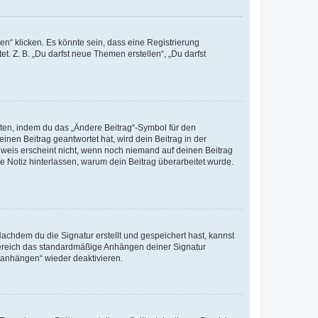
n“ klicken. Es könnte sein, dass eine Registrierung
t. Z. B. „Du darfst neue Themen erstellen“, „Du darfst
iten, indem du das „Ändere Beitrag“-Symbol für den
inen Beitrag geantwortet hat, wird dein Beitrag in der
nweis erscheint nicht, wenn noch niemand auf deinen Beitrag
ne Notiz hinterlassen, warum dein Beitrag überarbeitet wurde.
chdem du die Signatur erstellt und gespeichert hast, kannst
Bereich das standardmäßige Anhängen deiner Signatur
r anhängen“ wieder deaktivieren.