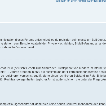
Wie kann ich einen Administrator des Board
istration dieses Forums entscheidet, ob du registriert sein musst, um Beiträge zu s
ung stehen: zum Beispiel Avatarbilder, Private Nachrichten, E-Mail-Versand an ander
 zahlreiche Vorteile bietet.
t of 1998 (deutsch: Gesetz zum Schutz der Privatsphäre von Kindern im Internet vo
unter 13 Jahren erheben, hierzu die Zustimmung der Eltern beziehungsweise des o
h zu registrieren versuchst, zutrifft, ziehe einen rechtlichen Beistand zu Rate. Bit
für Rechtsangelegenheiten jeglicher Art ist; außer solchen, die unter der Frage „
.
g komplett ausgeschaltet hat, damit sich keine neuen Benutzer mehr anmelden könn