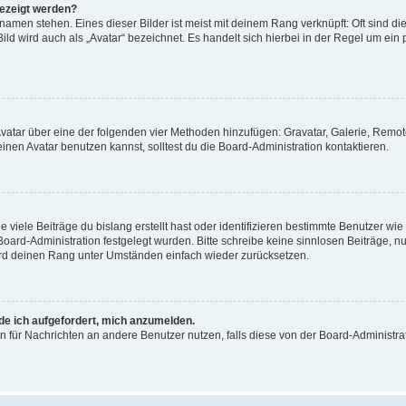
gezeigt werden?
amen stehen. Eines dieser Bilder ist meist mit deinem Rang verknüpft: Oft sind di
ld wird auch als „Avatar“ bezeichnet. Es handelt sich hierbei in der Regel um ein
 Avatar über eine der folgenden vier Methoden hinzufügen: Gravatar, Galerie, Rem
en Avatar benutzen kannst, solltest du die Board-Administration kontaktieren.
viele Beiträge du bislang erstellt hast oder identifizieren bestimmte Benutzer w
 Board-Administration festgelegt wurden. Bitte schreibe keine sinnlosen Beiträge
wird deinen Rang unter Umständen einfach wieder zurücksetzen.
rde ich aufgefordert, mich anzumelden.
ion für Nachrichten an andere Benutzer nutzen, falls diese von der Board-Administ