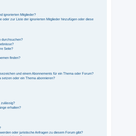
d ignorierten Mitglieder?
e oder zur Liste der ignorierten Mitglieder hinzufügen oder diese
en durchsuchen?
gebnisse?
re Seite?
hemen finden?
esezeichen und einem Abonnements für ein Thema oder Forum?
a setzen oder ein Thema abonnieren?
 zulässig?
hänge erhalten?
?
hwerden oder juristische Anfragen zu diesem Forum gibt?