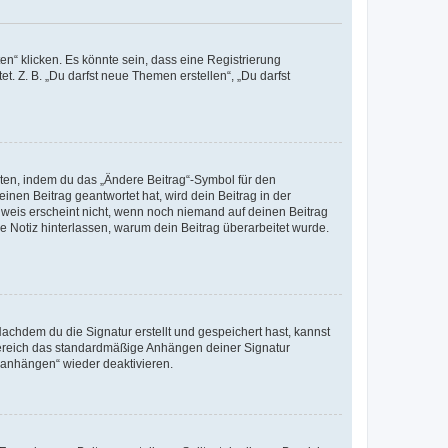
n“ klicken. Es könnte sein, dass eine Registrierung
t. Z. B. „Du darfst neue Themen erstellen“, „Du darfst
iten, indem du das „Ändere Beitrag“-Symbol für den
inen Beitrag geantwortet hat, wird dein Beitrag in der
nweis erscheint nicht, wenn noch niemand auf deinen Beitrag
ne Notiz hinterlassen, warum dein Beitrag überarbeitet wurde.
chdem du die Signatur erstellt und gespeichert hast, kannst
Bereich das standardmäßige Anhängen deiner Signatur
r anhängen“ wieder deaktivieren.