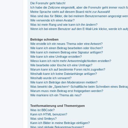
Die Forenuhr geht falsch!
Ich habe die Zeitzone eingestellt, aber die Forenuhr geht immer noch f
Meine Sprache steht auf diesem Board nicht zur Auswahl!
Was sind das für Bilder, die bei meinem Benutzernamen angezeigt we
Wie verwende ich einen Avatar?
Was ist mein Rang und wie kann ich ihn ändern?
Wenn ich bei einem Benutzer auf den E-Mail-Link klicke, werde ich au
Beiträge schreiben
Wie erstelle ich ein neues Thema oder eine Antwort?
Wie kann ich einen Beitrag bearbeiten oder löschen?
Wie kann ich meinem Beitrag eine Signatur anfügen?
Wie kann ich eine Umfrage erstellen?
Wieso kann ich nicht mehr Antwortmöglichkeiten erstellen?
Wie bearbeite oder lösche ich eine Umfrage?
Warum kann ich auf bestimmte Foren nicht zugreifen?
Weshalb kann ich keine Dateianhänge anfügen?
Weshalb wurde ich verwarnt?
Wie kann ich Beiträge den Moderatoren melden?
Was bewirkt die „Speichern“-Schaltfläche beim Schreiben eines Beitra
Warum muss mein Beitrag erst freigegeben werden?
Wie markiere ich ein Thema als neu?
Textformatierung und Thementypen
Was ist BBCode?
Kann ich HTML benutzen?
Was sind Smileys?
Kann ich Bilder in meine Beiträge einfügen?
Was sind globale Bekanntmachungen?