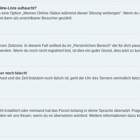
ine-Liste auftaucht?
n eine Option „Meinen Online-Status während dieser Sitzung verbergen“. Wenn du d
st dann als unsichtbarer Besucher gezählt.
en Zeitzone. In diesem Fall solltest du im „Persönlichen Bereich“ die für dich passe
den. Wenn du noch nicht registriert bist, ist dies ein guter Grund, dies jetzt zu tun
mer noch falsch!
t hast und die Zeit trotzdem noch falsch ist, geht die Uhr des Servers vermutlich fal
t installiert oder niemand hat das Forum bislang in deine Sprache übersetzt. Frag
, würden wir uns freuen, wenn du es übersetzen würdest. Weitere Informationen dazu