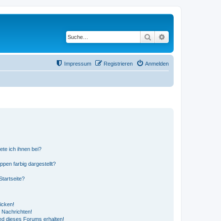
Suche
Erweiterte Suche
Impressum
Registrieren
Anmelden
ete ich ihnen bei?
en farbig dargestellt?
tartseite?
icken!
 Nachrichten!
ed dieses Forums erhalten!