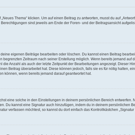
„Neues Thema“ klicken. Um auf einen Beitrag zu antworten, musst du auf „Antworte
e Berechtigungen sind jeweils am Ende der Foren- und der Beitragsansicht aufgeliste
r deine eigenen Beiträge bearbeiten oder löschen. Du kannst einen Beitrag bearbe
inen begrenzten Zeitraum nach seiner Erstellung möglich. Wenn bereits jemand auf de
 die Anzahl als auch der letzte Zeitpunkt der Bearbeitungen angezeigt. Dieser Hi
en Beitrag überarbeitet hat. Diese können jedoch, falls sie es für nötig halten, ei
hen können, wenn bereits jemand darauf geantwortet hat.
st eine solche in den Einstellungen in deinem persönlichen Bereich entwerfen. Na
eren. Du kannst eine Signatur auch hinzufügen, indem du in deinem persönlichen 
atur verfassen möchtest, so kannst du dort einfach das Kontrollkästchen „Signatu