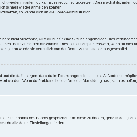
 nicht wieder mitteilen, du kannst es jedoch zurücksetzen. Dies machst du, indem 
 dich schnell wieder anmelden können.
ückzusetzen, so wende dich an die Board-Administration.
en“ nicht auswählst, wirst du nur für eine Sitzung angemeldet. Dies verhindert 
leiben“ beim Anmelden auswählen. Dies ist nicht empfehlenswert, wenn du dich an
 steht, dann wurde sie vermutlich von der Board-Administration ausgeschaltet.
 hat und die dafür sorgen, dass du im Forum angemeldet bleibst. Außerdem ermögli
tiviert wurden. Wenn du Probleme bei der An- oder Abmeldung hast, kann es helfen
n in der Datenbank des Boards gespeichert. Um diese zu ändern, gehe in den „Persö
nst du alle deine Einstellungen ändern.