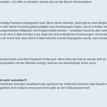
 wurden. Um Hilfe zu erhalten, wende dich an die Board-Administration.
 richtige Passwort eingegeben hast. Wenn diese stimmen, dann gibt es zwei Mögl
tern oder deiner Erziehungsberechtigten den Anweisungen folgen, die du erhalten ha
u angemeldeten Mitglieder erst freigeschaltet werden – entweder musst du dies selbs
. Wenn du eine E-Mail erhalten hast, folge den dort enthaltenen Anweisungen. Ansons
 dir sicher bist, dass deine E-Mail-Adresse korrekt eingegeben wurde, dann kontak
Benutzername und dein Passwort richtig sind. Wenn dies der Fall ist, wende dich a
ionsproblem mit der Website vorliegt, welches ein Administrator lösen muss.
icht mehr anmelden?!
erschieden Gründen deaktiviert oder gelöscht hat. Außerdem löschen viele Boards r
triere dich einfach erneut und nimm aktiv an den Diskussionen teil!