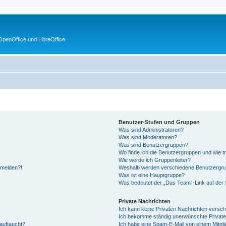
penOffice und LibreOffice
Benutzer-Stufen und Gruppen
Was sind Administratoren?
Was sind Moderatoren?
Was sind Benutzergruppen?
Wo finde ich die Benutzergruppen und wie tr
Wie werde ich Gruppenleiter?
anmelden?!
Weshalb werden verschiedene Benutzergrupp
Was ist eine Hauptgruppe?
Was bedeutet der „Das Team“-Link auf der S
Private Nachrichten
Ich kann keine Privaten Nachrichten versch
Ich bekomme ständig unerwünschte Private
auftaucht?
Ich habe eine Spam-E-Mail von einem Mitgli