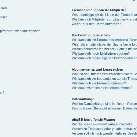
alsch!
Freunde und ignorierte Mitglieder
Wozu benötige ich die Listen der Freunde un
rden?
Wie kann ich Mitglieder zur Liste der Freund
wieder aus den Listen entfernen?
fgefordert, mich anzumelden.
Die Foren durchsuchen
Wie kann ich ein Forum oder mehrere For
Weshalb erhalte ich bei der Suche keine Er
Warum bekomme ich bei der Suche eine lee
Wie kann ich nach Mitgliedern suchen?
Wie kann ich meine eigenen Beiträge und T
Abonnements und Lesezeichen
Was ist der Unterschied zwischen einem L
Wie kann ich ein Lesezeichen auf ein Them
Wie kann ich ein Forum abonnieren?
Wie deaktiviere ich meine Abonnements?
gs?
Dateianhänge
Welche Dateianhänge sind in diesem Forum
Kann ich eine Übersicht all meiner Dateian
phpBB betreffende Fragen
Wer hat diese Forensoftware entwickelt?
Warum ist Funktion x oder y nicht enthalten
An wen soll ich mich wenden, falls es Besc