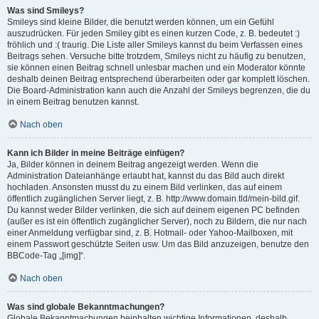
Was sind Smileys?
Smileys sind kleine Bilder, die benutzt werden können, um ein Gefühl
auszudrücken. Für jeden Smiley gibt es einen kurzen Code, z. B. bedeutet :)
fröhlich und :( traurig. Die Liste aller Smileys kannst du beim Verfassen eines
Beitrags sehen. Versuche bitte trotzdem, Smileys nicht zu häufig zu benutzen,
sie können einen Beitrag schnell unlesbar machen und ein Moderator könnte
deshalb deinen Beitrag entsprechend überarbeiten oder gar komplett löschen.
Die Board-Administration kann auch die Anzahl der Smileys begrenzen, die du
in einem Beitrag benutzen kannst.
Nach oben
Kann ich Bilder in meine Beiträge einfügen?
Ja, Bilder können in deinem Beitrag angezeigt werden. Wenn die
Administration Dateianhänge erlaubt hat, kannst du das Bild auch direkt
hochladen. Ansonsten musst du zu einem Bild verlinken, das auf einem
öffentlich zugänglichen Server liegt, z. B. http://www.domain.tld/mein-bild.gif.
Du kannst weder Bilder verlinken, die sich auf deinem eigenen PC befinden
(außer es ist ein öffentlich zugänglicher Server), noch zu Bildern, die nur nach
einer Anmeldung verfügbar sind, z. B. Hotmail- oder Yahoo-Mailboxen, mit
einem Passwort geschützte Seiten usw. Um das Bild anzuzeigen, benutze den
BBCode-Tag „[img]“.
Nach oben
Was sind globale Bekanntmachungen?
Globale Bekanntmachungen beinhalten wichtige Informationen, deshalb