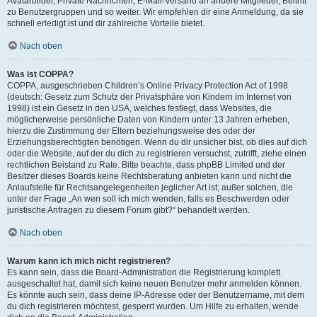
Avatarbilder, Private Nachrichten, E-Mail-Versand an andere Mitglieder, Beitritt
zu Benutzergruppen und so weiter. Wir empfehlen dir eine Anmeldung, da sie
schnell erledigt ist und dir zahlreiche Vorteile bietet.
Nach oben
Was ist COPPA?
COPPA, ausgeschrieben Children’s Online Privacy Protection Act of 1998
(deutsch: Gesetz zum Schutz der Privatsphäre von Kindern im Internet von
1998) ist ein Gesetz in den USA, welches festlegt, dass Websites, die
möglicherweise persönliche Daten von Kindern unter 13 Jahren erheben,
hierzu die Zustimmung der Eltern beziehungsweise des oder der
Erziehungsberechtigten benötigen. Wenn du dir unsicher bist, ob dies auf dich
oder die Website, auf der du dich zu registrieren versuchst, zutrifft, ziehe einen
rechtlichen Beistand zu Rate. Bitte beachte, dass phpBB Limited und der
Besitzer dieses Boards keine Rechtsberatung anbieten kann und nicht die
Anlaufstelle für Rechtsangelegenheiten jeglicher Art ist; außer solchen, die
unter der Frage „An wen soll ich mich wenden, falls es Beschwerden oder
juristische Anfragen zu diesem Forum gibt?“ behandelt werden.
Nach oben
Warum kann ich mich nicht registrieren?
Es kann sein, dass die Board-Administration die Registrierung komplett
ausgeschaltet hat, damit sich keine neuen Benutzer mehr anmelden können.
Es könnte auch sein, dass deine IP-Adresse oder der Benutzername, mit dem
du dich registrieren möchtest, gesperrt wurden. Um Hilfe zu erhalten, wende