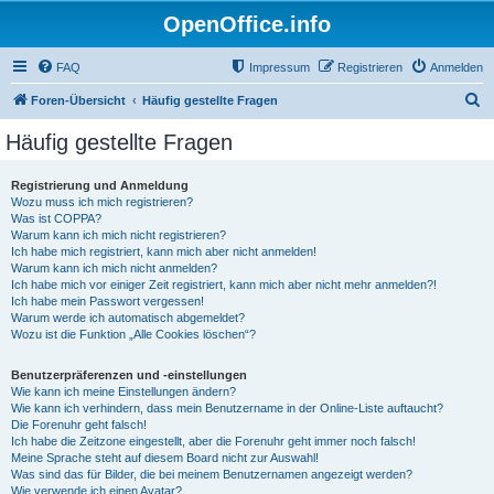
OpenOffice.info
FAQ
Impressum
Registrieren
Anmelden
S
Foren-Übersicht
Häufig gestellte Fragen
u
Häufig gestellte Fragen
c
h
Registrierung und Anmeldung
Wozu muss ich mich registrieren?
e
Was ist COPPA?
Warum kann ich mich nicht registrieren?
Ich habe mich registriert, kann mich aber nicht anmelden!
Warum kann ich mich nicht anmelden?
Ich habe mich vor einiger Zeit registriert, kann mich aber nicht mehr anmelden?!
Ich habe mein Passwort vergessen!
Warum werde ich automatisch abgemeldet?
Wozu ist die Funktion „Alle Cookies löschen“?
Benutzerpräferenzen und -einstellungen
Wie kann ich meine Einstellungen ändern?
Wie kann ich verhindern, dass mein Benutzername in der Online-Liste auftaucht?
Die Forenuhr geht falsch!
Ich habe die Zeitzone eingestellt, aber die Forenuhr geht immer noch falsch!
Meine Sprache steht auf diesem Board nicht zur Auswahl!
Was sind das für Bilder, die bei meinem Benutzernamen angezeigt werden?
Wie verwende ich einen Avatar?