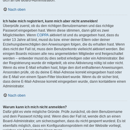
dich an die Board-Administration.
Nach oben
Ich habe mich registriert, kann mich aber nicht anmelden!
Überprüfe zuerst, ob du den richtigen Benutzernamen und das richtige
Passwort eingegeben hast. Wenn diese stimmen, dann gibt es zwei
Möglichkeiten. Wenn
COPPA
aktiviert ist und du angegeben hast, dass du
unter 13 Jahre alt bist, musst du bzw. einer deiner Eltern oder deiner
Erziehungsberechtigten den Anweisungen folgen, die du erhalten hast. Wenn
dies nicht der Fall ist, muss dein Benutzerkonto vielleicht aktiviert werden. Bei
einigen Boards müssen alle neu angemeldeten Mitglieder erst freigeschaltet
werden – entweder musst du dies selbst erledigen oder ein Administrator. Bei
der Registrierung wurde dir mitgeteilt, ob eine Aktivierung nötig ist oder nicht.
Wenn du eine E-Mail erhalten hast, folge den dort enthaltenen Anweisungen.
Ansonsten prüfe, ob du deine E-Mail-Adresse korrekt eingegeben hast oder
die E-Mail von einem Spam-Filter blockiert wurde. Wenn du dir sicher bist,
dass deine E-Mail-Adresse korrekt eingegeben wurde, dann kontaktiere einen
Administrator.
Nach oben
Warum kann ich mich nicht anmelden?
Dafür gibt es viele mögliche Gründe. Prüfe zunächst, ob dein Benutzername
und dein Passwort richtig sind. Wenn dies der Fall ist, wende dich an einen
Board-Administrator, um sicherzugehen, dass du nicht gesperrt wurdest. Es ist
ebenfalls möglich, dass ein Konfigurationsproblem mit der Website vorliegt,