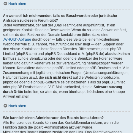
Nach oben
An wen soll ich mich wenden, falls es Beschwerden oder juristische
Anfragen zu diesem Forum gibt?
Jeder Administrator, der auf der „Das Team“-Seite aufgeführt ist, ist ein
geeigneter Kontakt für deine Beschwerde. Wenn du so keine Antwort erhältst,
solltest du den Besitzer der Domain kontaktieren (führe dazu eine
„WHOIS“-Abfrage
durch) oder — falls diese Seite bei einem kostenlosen
Webhoster wie z. B. Yahoo!, free.fr, funpic.de usw. liegt — den Support oder
den Abuse-Kontakt des betreffenden Dienstes. Bitte beachte, dass phpBB
Limited (phpBB.com) und phpBB Deutschland e. V. (phpBB.de)
absolut keinen
Einfluss
auf die Benutzung oder den oder die Benutzer der Forensoftware
haben und dafür in keiner Weise zur Verantwortung herangezogen werden
können. Kontaktiere daher nie phpBB Limited oder phpBB Deutschland e. V. in
Zusammenhang mit jeglichen juristischen Fragen (Unterlassungserklärungen,
Haftungsfragen usw.), die
sich nicht direkt
auf die Websiten phpbb.com,
phpbb.de oder die phpBB-Software selbst beziehen. Falls du phpBB Limited
oder phpBB Deutschland e. V. E-Mails schreibst, die die
Softwarenutzung
durch Dritte
betreffen, so wirst du, wenn überhaupt, höchstens eine knappe
Antwort erhalten.
Nach oben
Wie kann ich einen Administrator des Boards kontaktieren?
Alle Benutzer des Boards können das Kontaktformular nutzen, wenn die
Funktion durch die Board-Administration aktiviert wurde.
Mitglieder des Boards können zusätzlich den Link „Das Team“ verwenden.