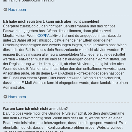
dich an die Board-Administration.
Nach oben
Ich habe mich registriert, kann mich aber nicht anmelden!
Überprüfe zuerst, ob du den richtigen Benutzernamen und das richtige
Passwort eingegeben hast. Wenn diese stimmen, dann gibt es zwei
Möglichkeiten. Wenn
COPPA
aktiviert ist und du angegeben hast, dass du
unter 13 Jahre alt bist, musst du bzw. einer deiner Eltern oder deiner
Erziehungsberechtigten den Anweisungen folgen, die du erhalten hast. Wenn
dies nicht der Fall ist, muss dein Benutzerkonto vielleicht aktiviert werden. Bei
einigen Boards müssen alle neu angemeldeten Mitglieder erst freigeschaltet
werden – entweder musst du dies selbst erledigen oder ein Administrator. Bei
der Registrierung wurde dir mitgeteilt, ob eine Aktivierung nötig ist oder nicht.
Wenn du eine E-Mail erhalten hast, folge den dort enthaltenen Anweisungen.
Ansonsten prüfe, ob du deine E-Mail-Adresse korrekt eingegeben hast oder
die E-Mail von einem Spam-Filter blockiert wurde. Wenn du dir sicher bist,
dass deine E-Mail-Adresse korrekt eingegeben wurde, dann kontaktiere einen
Administrator.
Nach oben
Warum kann ich mich nicht anmelden?
Dafür gibt es viele mögliche Gründe. Prüfe zunächst, ob dein Benutzername
und dein Passwort richtig sind. Wenn dies der Fall ist, wende dich an einen
Board-Administrator, um sicherzugehen, dass du nicht gesperrt wurdest. Es ist
ebenfalls möglich, dass ein Konfigurationsproblem mit der Website vorliegt,