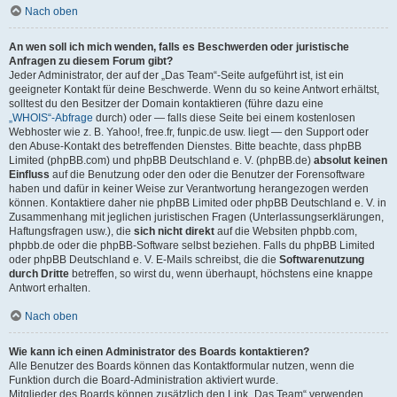
Nach oben
An wen soll ich mich wenden, falls es Beschwerden oder juristische
Anfragen zu diesem Forum gibt?
Jeder Administrator, der auf der „Das Team“-Seite aufgeführt ist, ist ein
geeigneter Kontakt für deine Beschwerde. Wenn du so keine Antwort erhältst,
solltest du den Besitzer der Domain kontaktieren (führe dazu eine
„WHOIS“-Abfrage
durch) oder — falls diese Seite bei einem kostenlosen
Webhoster wie z. B. Yahoo!, free.fr, funpic.de usw. liegt — den Support oder
den Abuse-Kontakt des betreffenden Dienstes. Bitte beachte, dass phpBB
Limited (phpBB.com) und phpBB Deutschland e. V. (phpBB.de)
absolut keinen
Einfluss
auf die Benutzung oder den oder die Benutzer der Forensoftware
haben und dafür in keiner Weise zur Verantwortung herangezogen werden
können. Kontaktiere daher nie phpBB Limited oder phpBB Deutschland e. V. in
Zusammenhang mit jeglichen juristischen Fragen (Unterlassungserklärungen,
Haftungsfragen usw.), die
sich nicht direkt
auf die Websiten phpbb.com,
phpbb.de oder die phpBB-Software selbst beziehen. Falls du phpBB Limited
oder phpBB Deutschland e. V. E-Mails schreibst, die die
Softwarenutzung
durch Dritte
betreffen, so wirst du, wenn überhaupt, höchstens eine knappe
Antwort erhalten.
Nach oben
Wie kann ich einen Administrator des Boards kontaktieren?
Alle Benutzer des Boards können das Kontaktformular nutzen, wenn die
Funktion durch die Board-Administration aktiviert wurde.
Mitglieder des Boards können zusätzlich den Link „Das Team“ verwenden.