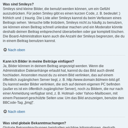
Was sind Smileys?
Smileys sind kleine Bilder, die benutzt werden können, um ein Gefühl
auszudrücken. Für jeden Smiley gibt es einen kurzen Code, z. B. bedeutet :)
fröhlich und :( traurig. Die Liste aller Smileys kannst du beim Verfassen eines
Beitrags sehen. Versuche bitte trotzdem, Smileys nicht zu häufig zu benutzen,
sie können einen Beitrag schnell unlesbar machen und ein Moderator könnte
deshalb deinen Beitrag entsprechend überarbeiten oder gar komplett löschen.
Die Board-Administration kann auch die Anzahl der Smileys begrenzen, die du
in einem Beitrag benutzen kannst.
Nach oben
Kann ich Bilder in meine Beiträge einfügen?
Ja, Bilder können in deinem Beitrag angezeigt werden. Wenn die
Administration Dateianhänge erlaubt hat, kannst du das Bild auch direkt
hochladen. Ansonsten musst du zu einem Bild verlinken, das auf einem
öffentlich zugänglichen Server liegt, z. B. http://www.domain.tld/mein-bild.gif.
Du kannst weder Bilder verlinken, die sich auf deinem eigenen PC befinden
(außer es ist ein öffentlich zugänglicher Server), noch zu Bildern, die nur nach
einer Anmeldung verfügbar sind, z. B. Hotmail- oder Yahoo-Mailboxen, mit
einem Passwort geschützte Seiten usw. Um das Bild anzuzeigen, benutze den
BBCode-Tag „[img]“.
Nach oben
Was sind globale Bekanntmachungen?
Globale Bekanntmachungen beinhalten wichtige Informationen, deshalb