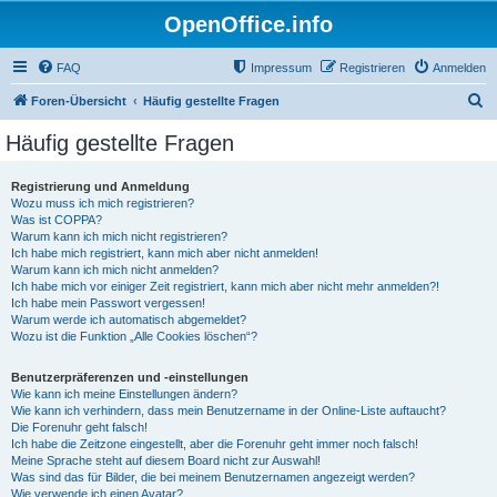
OpenOffice.info
FAQ
Impressum
Registrieren
Anmelden
S
Foren-Übersicht
Häufig gestellte Fragen
u
Häufig gestellte Fragen
c
h
Registrierung und Anmeldung
Wozu muss ich mich registrieren?
e
Was ist COPPA?
Warum kann ich mich nicht registrieren?
Ich habe mich registriert, kann mich aber nicht anmelden!
Warum kann ich mich nicht anmelden?
Ich habe mich vor einiger Zeit registriert, kann mich aber nicht mehr anmelden?!
Ich habe mein Passwort vergessen!
Warum werde ich automatisch abgemeldet?
Wozu ist die Funktion „Alle Cookies löschen“?
Benutzerpräferenzen und -einstellungen
Wie kann ich meine Einstellungen ändern?
Wie kann ich verhindern, dass mein Benutzername in der Online-Liste auftaucht?
Die Forenuhr geht falsch!
Ich habe die Zeitzone eingestellt, aber die Forenuhr geht immer noch falsch!
Meine Sprache steht auf diesem Board nicht zur Auswahl!
Was sind das für Bilder, die bei meinem Benutzernamen angezeigt werden?
Wie verwende ich einen Avatar?