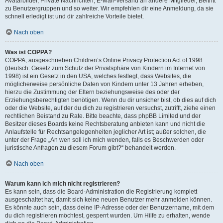
Avatarbilder, Private Nachrichten, E-Mail-Versand an andere Mitglieder, Beitritt
zu Benutzergruppen und so weiter. Wir empfehlen dir eine Anmeldung, da sie
schnell erledigt ist und dir zahlreiche Vorteile bietet.
Nach oben
Was ist COPPA?
COPPA, ausgeschrieben Children’s Online Privacy Protection Act of 1998
(deutsch: Gesetz zum Schutz der Privatsphäre von Kindern im Internet von
1998) ist ein Gesetz in den USA, welches festlegt, dass Websites, die
möglicherweise persönliche Daten von Kindern unter 13 Jahren erheben,
hierzu die Zustimmung der Eltern beziehungsweise des oder der
Erziehungsberechtigten benötigen. Wenn du dir unsicher bist, ob dies auf dich
oder die Website, auf der du dich zu registrieren versuchst, zutrifft, ziehe einen
rechtlichen Beistand zu Rate. Bitte beachte, dass phpBB Limited und der
Besitzer dieses Boards keine Rechtsberatung anbieten kann und nicht die
Anlaufstelle für Rechtsangelegenheiten jeglicher Art ist; außer solchen, die
unter der Frage „An wen soll ich mich wenden, falls es Beschwerden oder
juristische Anfragen zu diesem Forum gibt?“ behandelt werden.
Nach oben
Warum kann ich mich nicht registrieren?
Es kann sein, dass die Board-Administration die Registrierung komplett
ausgeschaltet hat, damit sich keine neuen Benutzer mehr anmelden können.
Es könnte auch sein, dass deine IP-Adresse oder der Benutzername, mit dem
du dich registrieren möchtest, gesperrt wurden. Um Hilfe zu erhalten, wende