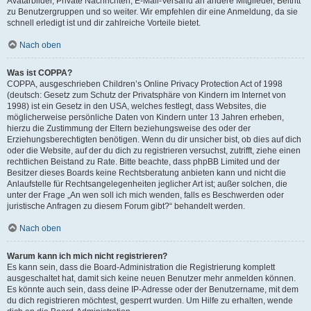
Avatarbilder, Private Nachrichten, E-Mail-Versand an andere Mitglieder, Beitritt
zu Benutzergruppen und so weiter. Wir empfehlen dir eine Anmeldung, da sie
schnell erledigt ist und dir zahlreiche Vorteile bietet.
Nach oben
Was ist COPPA?
COPPA, ausgeschrieben Children’s Online Privacy Protection Act of 1998
(deutsch: Gesetz zum Schutz der Privatsphäre von Kindern im Internet von
1998) ist ein Gesetz in den USA, welches festlegt, dass Websites, die
möglicherweise persönliche Daten von Kindern unter 13 Jahren erheben,
hierzu die Zustimmung der Eltern beziehungsweise des oder der
Erziehungsberechtigten benötigen. Wenn du dir unsicher bist, ob dies auf dich
oder die Website, auf der du dich zu registrieren versuchst, zutrifft, ziehe einen
rechtlichen Beistand zu Rate. Bitte beachte, dass phpBB Limited und der
Besitzer dieses Boards keine Rechtsberatung anbieten kann und nicht die
Anlaufstelle für Rechtsangelegenheiten jeglicher Art ist; außer solchen, die
unter der Frage „An wen soll ich mich wenden, falls es Beschwerden oder
juristische Anfragen zu diesem Forum gibt?“ behandelt werden.
Nach oben
Warum kann ich mich nicht registrieren?
Es kann sein, dass die Board-Administration die Registrierung komplett
ausgeschaltet hat, damit sich keine neuen Benutzer mehr anmelden können.
Es könnte auch sein, dass deine IP-Adresse oder der Benutzername, mit dem
du dich registrieren möchtest, gesperrt wurden. Um Hilfe zu erhalten, wende