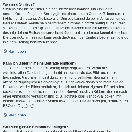
Was sind Smileys?
Smileys sind kleine Bilder, die benutzt werden können, um ein Gefühl
auszudrücken. Für jeden Smiley gibt es einen kurzen Code, z. B. bedeutet :)
fröhlich und :( traurig. Die Liste aller Smileys kannst du beim Verfassen eines
Beitrags sehen. Versuche bitte trotzdem, Smileys nicht zu häufig zu benutzen,
sie können einen Beitrag schnell unlesbar machen und ein Moderator könnte
deshalb deinen Beitrag entsprechend überarbeiten oder gar komplett löschen.
Die Board-Administration kann auch die Anzahl der Smileys begrenzen, die du
in einem Beitrag benutzen kannst.
Nach oben
Kann ich Bilder in meine Beiträge einfügen?
Ja, Bilder können in deinem Beitrag angezeigt werden. Wenn die
Administration Dateianhänge erlaubt hat, kannst du das Bild auch direkt
hochladen. Ansonsten musst du zu einem Bild verlinken, das auf einem
öffentlich zugänglichen Server liegt, z. B. http://www.domain.tld/mein-bild.gif.
Du kannst weder Bilder verlinken, die sich auf deinem eigenen PC befinden
(außer es ist ein öffentlich zugänglicher Server), noch zu Bildern, die nur nach
einer Anmeldung verfügbar sind, z. B. Hotmail- oder Yahoo-Mailboxen, mit
einem Passwort geschützte Seiten usw. Um das Bild anzuzeigen, benutze den
BBCode-Tag „[img]“.
Nach oben
Was sind globale Bekanntmachungen?
Globale Bekanntmachungen beinhalten wichtige Informationen, deshalb