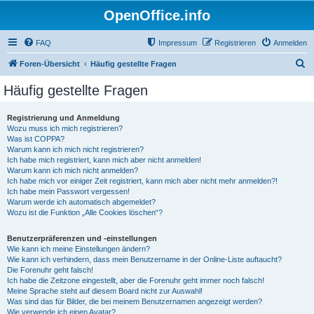
OpenOffice.info
FAQ
Impressum
Registrieren
Anmelden
S
Foren-Übersicht
Häufig gestellte Fragen
u
Häufig gestellte Fragen
c
h
Registrierung und Anmeldung
Wozu muss ich mich registrieren?
e
Was ist COPPA?
Warum kann ich mich nicht registrieren?
Ich habe mich registriert, kann mich aber nicht anmelden!
Warum kann ich mich nicht anmelden?
Ich habe mich vor einiger Zeit registriert, kann mich aber nicht mehr anmelden?!
Ich habe mein Passwort vergessen!
Warum werde ich automatisch abgemeldet?
Wozu ist die Funktion „Alle Cookies löschen“?
Benutzerpräferenzen und -einstellungen
Wie kann ich meine Einstellungen ändern?
Wie kann ich verhindern, dass mein Benutzername in der Online-Liste auftaucht?
Die Forenuhr geht falsch!
Ich habe die Zeitzone eingestellt, aber die Forenuhr geht immer noch falsch!
Meine Sprache steht auf diesem Board nicht zur Auswahl!
Was sind das für Bilder, die bei meinem Benutzernamen angezeigt werden?
Wie verwende ich einen Avatar?