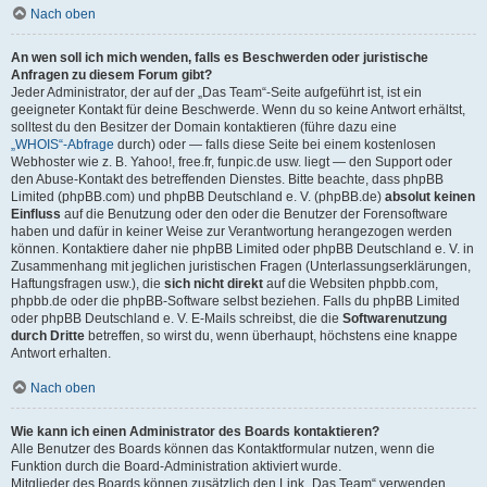
Nach oben
An wen soll ich mich wenden, falls es Beschwerden oder juristische
Anfragen zu diesem Forum gibt?
Jeder Administrator, der auf der „Das Team“-Seite aufgeführt ist, ist ein
geeigneter Kontakt für deine Beschwerde. Wenn du so keine Antwort erhältst,
solltest du den Besitzer der Domain kontaktieren (führe dazu eine
„WHOIS“-Abfrage
durch) oder — falls diese Seite bei einem kostenlosen
Webhoster wie z. B. Yahoo!, free.fr, funpic.de usw. liegt — den Support oder
den Abuse-Kontakt des betreffenden Dienstes. Bitte beachte, dass phpBB
Limited (phpBB.com) und phpBB Deutschland e. V. (phpBB.de)
absolut keinen
Einfluss
auf die Benutzung oder den oder die Benutzer der Forensoftware
haben und dafür in keiner Weise zur Verantwortung herangezogen werden
können. Kontaktiere daher nie phpBB Limited oder phpBB Deutschland e. V. in
Zusammenhang mit jeglichen juristischen Fragen (Unterlassungserklärungen,
Haftungsfragen usw.), die
sich nicht direkt
auf die Websiten phpbb.com,
phpbb.de oder die phpBB-Software selbst beziehen. Falls du phpBB Limited
oder phpBB Deutschland e. V. E-Mails schreibst, die die
Softwarenutzung
durch Dritte
betreffen, so wirst du, wenn überhaupt, höchstens eine knappe
Antwort erhalten.
Nach oben
Wie kann ich einen Administrator des Boards kontaktieren?
Alle Benutzer des Boards können das Kontaktformular nutzen, wenn die
Funktion durch die Board-Administration aktiviert wurde.
Mitglieder des Boards können zusätzlich den Link „Das Team“ verwenden.