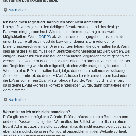
dich an die Board-Administration.
Nach oben
Ich habe mich registriert, kann mich aber nicht anmelden!
Überprüfe zuerst, ob du den richtigen Benutzernamen und das richtige
Passwort eingegeben hast. Wenn diese stimmen, dann gibt es zwei
Möglichkeiten. Wenn
COPPA
aktiviert ist und du angegeben hast, dass du
unter 13 Jahre alt bist, musst du bzw. einer deiner Eltern oder deiner
Erziehungsberechtigten den Anweisungen folgen, die du erhalten hast. Wenn
dies nicht der Fall ist, muss dein Benutzerkonto vielleicht aktiviert werden. Bei
einigen Boards müssen alle neu angemeldeten Mitglieder erst freigeschaltet
werden – entweder musst du dies selbst erledigen oder ein Administrator. Bei
der Registrierung wurde dir mitgeteilt, ob eine Aktivierung nötig ist oder nicht.
Wenn du eine E-Mail erhalten hast, folge den dort enthaltenen Anweisungen.
Ansonsten prüfe, ob du deine E-Mail-Adresse korrekt eingegeben hast oder
die E-Mail von einem Spam-Filter blockiert wurde. Wenn du dir sicher bist,
dass deine E-Mail-Adresse korrekt eingegeben wurde, dann kontaktiere einen
Administrator.
Nach oben
Warum kann ich mich nicht anmelden?
Dafür gibt es viele mögliche Gründe. Prüfe zunächst, ob dein Benutzername
und dein Passwort richtig sind. Wenn dies der Fall ist, wende dich an einen
Board-Administrator, um sicherzugehen, dass du nicht gesperrt wurdest. Es ist
ebenfalls möglich, dass ein Konfigurationsproblem mit der Website vorliegt,