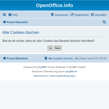
OpenOffice.info
FAQ
Impressum
Registrieren
Anmelden
S
Foren-Übersicht
u
Alle Cookies löschen
c
h
Bist du dir sicher, dass du alle Cookies des Boards löschen möchtest?
e
Foren-Übersicht
Alle Cookies löschen
Alle Zeiten sind
UTC+02:00
Powered by
phpBB
® Forum Software © phpBB Limited
Deutsche Übersetzung durch
phpBB.de
Datenschutz
|
Nutzungsbedingungen