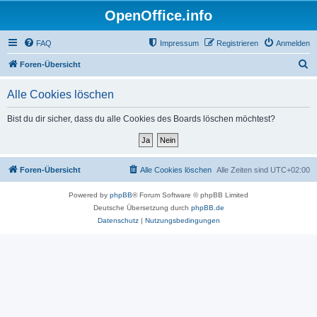
OpenOffice.info
FAQ
Impressum
Registrieren
Anmelden
S
Foren-Übersicht
u
Alle Cookies löschen
c
h
Bist du dir sicher, dass du alle Cookies des Boards löschen möchtest?
e
Foren-Übersicht
Alle Cookies löschen
Alle Zeiten sind
UTC+02:00
Powered by
phpBB
® Forum Software © phpBB Limited
Deutsche Übersetzung durch
phpBB.de
Datenschutz
|
Nutzungsbedingungen