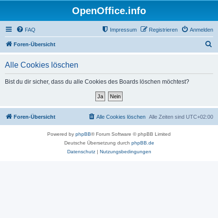
OpenOffice.info
FAQ
Impressum
Registrieren
Anmelden
S
Foren-Übersicht
u
Alle Cookies löschen
c
h
Bist du dir sicher, dass du alle Cookies des Boards löschen möchtest?
e
Foren-Übersicht
Alle Cookies löschen
Alle Zeiten sind
UTC+02:00
Powered by
phpBB
® Forum Software © phpBB Limited
Deutsche Übersetzung durch
phpBB.de
Datenschutz
|
Nutzungsbedingungen