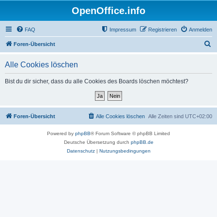
OpenOffice.info
FAQ
Impressum
Registrieren
Anmelden
S
Foren-Übersicht
u
Alle Cookies löschen
c
h
Bist du dir sicher, dass du alle Cookies des Boards löschen möchtest?
e
Foren-Übersicht
Alle Cookies löschen
Alle Zeiten sind
UTC+02:00
Powered by
phpBB
® Forum Software © phpBB Limited
Deutsche Übersetzung durch
phpBB.de
Datenschutz
|
Nutzungsbedingungen