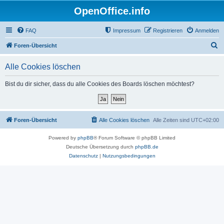
OpenOffice.info
FAQ
Impressum
Registrieren
Anmelden
S
Foren-Übersicht
u
Alle Cookies löschen
c
h
Bist du dir sicher, dass du alle Cookies des Boards löschen möchtest?
e
Foren-Übersicht
Alle Cookies löschen
Alle Zeiten sind
UTC+02:00
Powered by
phpBB
® Forum Software © phpBB Limited
Deutsche Übersetzung durch
phpBB.de
Datenschutz
|
Nutzungsbedingungen