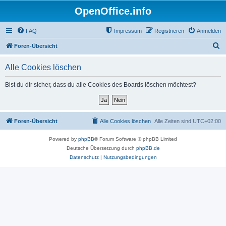
OpenOffice.info
FAQ
Impressum
Registrieren
Anmelden
S
Foren-Übersicht
u
Alle Cookies löschen
c
h
Bist du dir sicher, dass du alle Cookies des Boards löschen möchtest?
e
Foren-Übersicht
Alle Cookies löschen
Alle Zeiten sind
UTC+02:00
Powered by
phpBB
® Forum Software © phpBB Limited
Deutsche Übersetzung durch
phpBB.de
Datenschutz
|
Nutzungsbedingungen