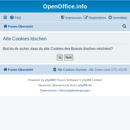
OpenOffice.info
FAQ
Impressum
Registrieren
Anmelden
S
Foren-Übersicht
u
Alle Cookies löschen
c
h
Bist du dir sicher, dass du alle Cookies des Boards löschen möchtest?
e
Foren-Übersicht
Alle Cookies löschen
Alle Zeiten sind
UTC+02:00
Powered by
phpBB
® Forum Software © phpBB Limited
Deutsche Übersetzung durch
phpBB.de
Datenschutz
|
Nutzungsbedingungen