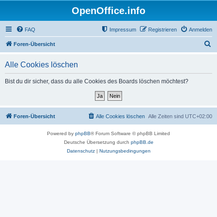
OpenOffice.info
FAQ
Impressum
Registrieren
Anmelden
S
Foren-Übersicht
u
Alle Cookies löschen
c
h
Bist du dir sicher, dass du alle Cookies des Boards löschen möchtest?
e
Foren-Übersicht
Alle Cookies löschen
Alle Zeiten sind
UTC+02:00
Powered by
phpBB
® Forum Software © phpBB Limited
Deutsche Übersetzung durch
phpBB.de
Datenschutz
|
Nutzungsbedingungen