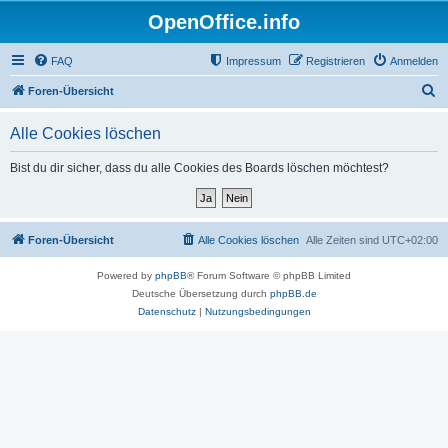
OpenOffice.info
FAQ
Impressum
Registrieren
Anmelden
S
Foren-Übersicht
u
Alle Cookies löschen
c
h
Bist du dir sicher, dass du alle Cookies des Boards löschen möchtest?
e
Foren-Übersicht
Alle Cookies löschen
Alle Zeiten sind
UTC+02:00
Powered by
phpBB
® Forum Software © phpBB Limited
Deutsche Übersetzung durch
phpBB.de
Datenschutz
|
Nutzungsbedingungen