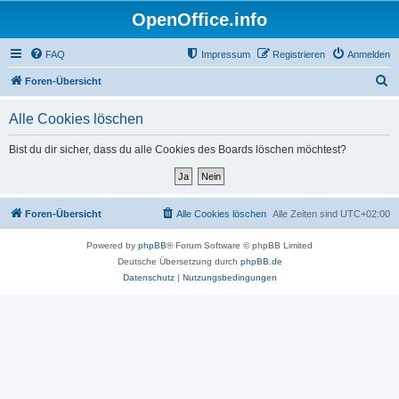
OpenOffice.info
FAQ
Impressum
Registrieren
Anmelden
S
Foren-Übersicht
u
Alle Cookies löschen
c
h
Bist du dir sicher, dass du alle Cookies des Boards löschen möchtest?
e
Foren-Übersicht
Alle Cookies löschen
Alle Zeiten sind
UTC+02:00
Powered by
phpBB
® Forum Software © phpBB Limited
Deutsche Übersetzung durch
phpBB.de
Datenschutz
|
Nutzungsbedingungen