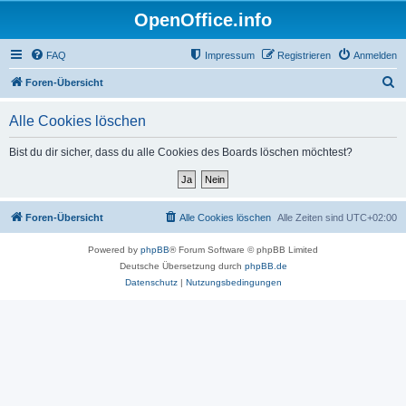
OpenOffice.info
FAQ
Impressum
Registrieren
Anmelden
S
Foren-Übersicht
u
Alle Cookies löschen
c
h
Bist du dir sicher, dass du alle Cookies des Boards löschen möchtest?
e
Foren-Übersicht
Alle Cookies löschen
Alle Zeiten sind
UTC+02:00
Powered by
phpBB
® Forum Software © phpBB Limited
Deutsche Übersetzung durch
phpBB.de
Datenschutz
|
Nutzungsbedingungen