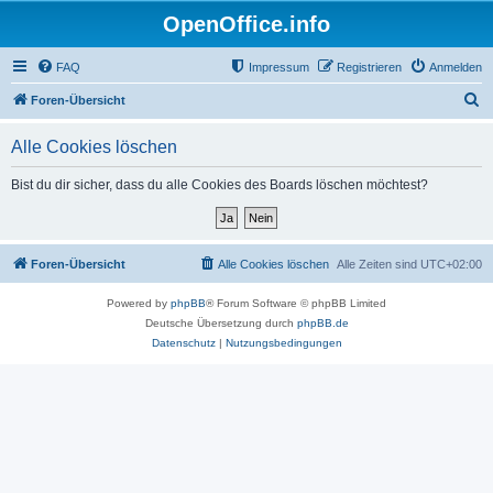
OpenOffice.info
FAQ
Impressum
Registrieren
Anmelden
S
Foren-Übersicht
u
Alle Cookies löschen
c
h
Bist du dir sicher, dass du alle Cookies des Boards löschen möchtest?
e
Foren-Übersicht
Alle Cookies löschen
Alle Zeiten sind
UTC+02:00
Powered by
phpBB
® Forum Software © phpBB Limited
Deutsche Übersetzung durch
phpBB.de
Datenschutz
|
Nutzungsbedingungen