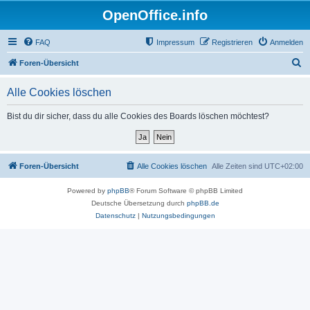
OpenOffice.info
FAQ
Impressum
Registrieren
Anmelden
S
Foren-Übersicht
u
Alle Cookies löschen
c
h
Bist du dir sicher, dass du alle Cookies des Boards löschen möchtest?
e
Foren-Übersicht
Alle Cookies löschen
Alle Zeiten sind
UTC+02:00
Powered by
phpBB
® Forum Software © phpBB Limited
Deutsche Übersetzung durch
phpBB.de
Datenschutz
|
Nutzungsbedingungen