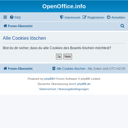
OpenOffice.info
FAQ
Impressum
Registrieren
Anmelden
S
Foren-Übersicht
u
Alle Cookies löschen
c
h
Bist du dir sicher, dass du alle Cookies des Boards löschen möchtest?
e
Foren-Übersicht
Alle Cookies löschen
Alle Zeiten sind
UTC+02:00
Powered by
phpBB
® Forum Software © phpBB Limited
Deutsche Übersetzung durch
phpBB.de
Datenschutz
|
Nutzungsbedingungen