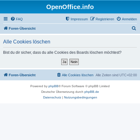
OpenOffice.info
FAQ
Impressum
Registrieren
Anmelden
S
Foren-Übersicht
u
Alle Cookies löschen
c
h
Bist du dir sicher, dass du alle Cookies des Boards löschen möchtest?
e
Foren-Übersicht
Alle Cookies löschen
Alle Zeiten sind
UTC+02:00
Powered by
phpBB
® Forum Software © phpBB Limited
Deutsche Übersetzung durch
phpBB.de
Datenschutz
|
Nutzungsbedingungen